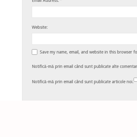
*
Email Address:
Website:
Save my name, email, and website in this browser f
Notifică-mă prin email când sunt publicate alte comentari
Notifică-mă prin email când sunt publicate articole noi.
Acest site folosește Akismet pentru a reduce spamul.
Află cum
tale
.