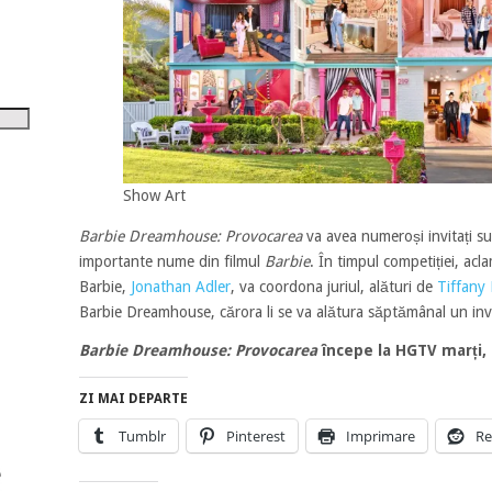
tru
i
șora
umul.
Show Art
Barbie Dreamhouse: Provocarea
va avea numeroși invitați sur
importante nume din filmul
Barbie
. În timpul competiției, acl
Barbie,
Jonathan Adler
, va coordona juriul, alături de
Tiffany
Barbie Dreamhouse, cărora li se va alătura săptămânal un invi
Barbie Dreamhouse: Provocarea
începe la HGTV marți, 2
ZI MAI DEPARTE
Tumblr
Pinterest
Imprimare
Re