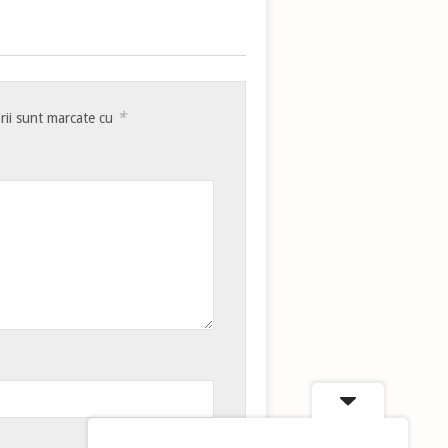
*
rii sunt marcate cu