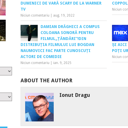
DUMINICI DE VARĂ SCARY DE LA WARNER
COPPOL
TV
Niciun co
Niciun comentariu
|
aug. 19, 2022
DAMIAN DRĂGHICI A COMPUS
COLOANA SONORĂ PENTRU
FILMUL„ȚĂNDĂRI”!DIN
DISTRIBUȚIA FILMULUI LUI BOGDAN
ȘI AICI
NAUMOVICI FAC PARTE CUNOSCUȚI
POȚI UR
ACTORI DE COMEDIE
Niciun co
Niciun comentariu
|
ian. 9, 2025
ABOUT THE AUTHOR
Ionut Dragu