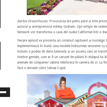
Barbie Dreamhouse: Provocarea
are patru părți și este prez
autorul și antreprenorul Ashley Graham. Opt echipe de vedet
Network vor transforma o casă din sudul Californiei într-o Ba
Fiecare episod va prezenta un conținut captivant și nostalgic B
implementează în toată casa modele îndrăznețe sinonime cu
inclusiv o podea de dans luminată și un acvariu care se trans
toietice geniale, cum ar fi un carusel de pălării în dulapul lui 
animale de companie/ cabină telefonică în camera de zi. La fi
face o donație către Salvați Copiii.
osește
ele
eată
jos