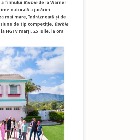
 a filmului
Barbie
de la Warner
ime naturală a jucăriei
a mai mare, îndrăzneață și de
isiune de tip competiție,
Barbie
a HGTV marți, 25 iulie, la ora