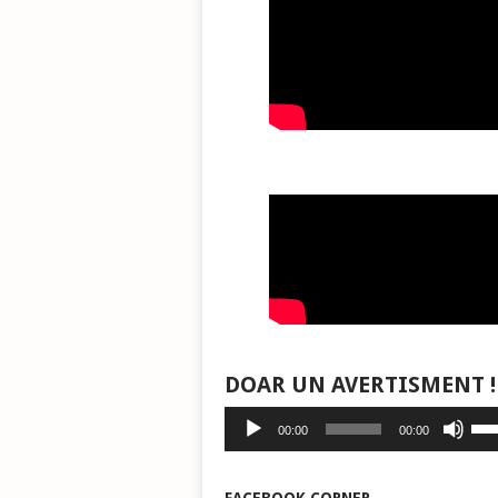
DOAR UN AVERTISMENT !
Player
Fol
00:00
00:00
audio
tast
săg
sus/