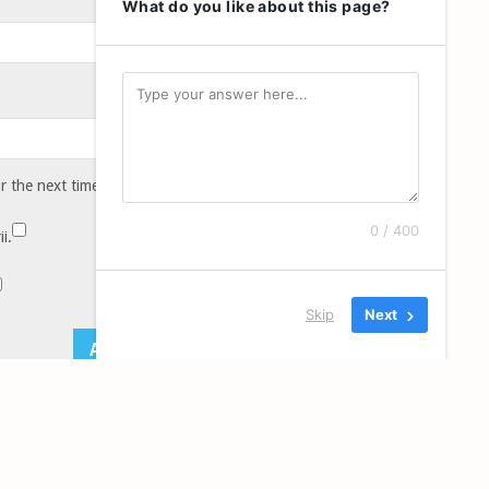
What do you like about this page?
or the next time I comment.
0 / 400
i.
Skip
Next
 sunt procesate datele comentariilor