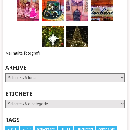
Mai multe fotografii
ARHIVE
Arhive
ETICHETE
Etichete
TAGS
2011
2012
aniversare
BIEFF
Bucuresti
campanie