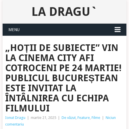
LA DRAGU`
MENU
„HOȚII DE SUBIECTE” VIN
LA CINEMA CITY AFI
COTROCENI PE 24 MARTIE!
PUBLICUL BUCUREȘTEAN
ESTE INVITAT LA
ÎNTÂLNIREA CU ECHIPA
FILMULUI
Ionut Dragu
|
martie 21, 2025
|
De văzut
,
Feature
,
Filme
|
Niciun
comentariu