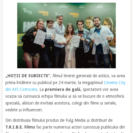
„HOȚII DE SUBIECTE”
, filmul tinerei generații de astăzi, va avea
prima întâlnire cu publicul pe 24 martie, la megaplexul
Cinema City
din AFI Cotroceni
.
La
premiera de gală
, spectatorii vor avea
ocazia să
cunoască echipa filmului și să se bucure de o atmosferă
specială, alături de invitații acestora, colegi din filme și seriale,
vedete și influenceri.
Din distribuția filmului produs de Fulg Media și distribuit de
T.R.I.B.E. Films
fac parte numeroși actori cunoscuți publicului din