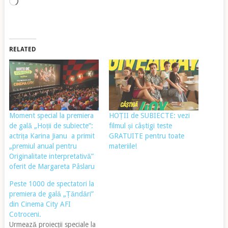
Încarc...
RELATED
Moment special la premiera
HOȚII de SUBIECTE: vezi
de gală „Hoții de subiecte”:
filmul și câștigi teste
actrița Karina Jianu a primit
GRATUITE pentru toate
„premiul anual pentru
materiile!
Originalitate interpretativă”
oferit de Margareta Pâslaru
Peste 1000 de spectatori la
premiera de gală „Țăndări”
din Cinema City AFI
Cotroceni.
Urmează proiecții speciale la