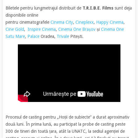
Biletele pentru lungmetrajul distribuit de
T.R.I.B.E. Films
sunt deja
disponibile online
pentru cinematografele
Cinema City
,
Cineplexx
,
Happy Cinema
,
Cine Gold
,
Inspire Cinema
,
Cinema One Brașov
și
Cinema One
Satu Mare
,
Palace
Oradea,
Trivale
Pitești.
Procesul de casting pentru „Hoții de subiecte” a durat aproximativ
două luni. În prima lună, au participat la probe de casting peste
300 de tineri din toată țara, atât la UNATC, la sediul agenției de