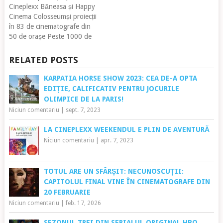
Cineplexx Băneasa și Happy
Cinema Colosseumși proiecții
în 83 de cinematografe din
50 de orașe Peste 1000 de
spectatori au aplaudat
comedia „Țăndări”, regizată
RELATED POSTS
de Bogdan Naumovici, la
premiera de gală care a avut
KARPATIA HORSE SHOW 2023: CEA DE-A OPTA
loc pe 27 ianuarie. La
EDIȚIE, CALIFICATIV PENTRU JOCURILE
evenimentul din Cinema City
OLIMPICE DE LA PARIS!
AFI Cotroceni au…
Niciun comentariu
|
sept. 7, 2023
LA CINEPLEXX WEEKENDUL E PLIN DE AVENTURĂ
Niciun comentariu
|
apr. 7, 2023
TOTUL ARE UN SFÂRȘIT: NECUNOSCUȚII:
CAPITOLUL FINAL VINE ÎN CINEMATOGRAFE DIN
20 FEBRUARIE
Niciun comentariu
|
feb. 17, 2026
SEZONUL TREI DIN SERIALUL ORIGINAL HBO