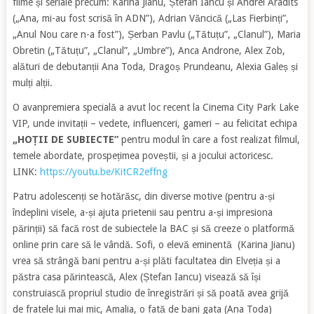
filme și seriale precum: Karina Jianu, Ștefan Iancu și Andrei Aradits
(„Ana, mi-au fost scrisă în ADN”), Adrian Văncică („Las Fierbinți”,
„Anul Nou care n-a fost”), Șerban Pavlu („Tătuțu”, „Clanul”), Maria
Obretin („Tătuțu”, „Clanul”, „Umbre”), Anca Androne, Alex Zob,
alături de debutanții Ana Toda, Dragoș Prundeanu, Alexia Galeș și
mulți alții.
O avanpremiera specială a avut loc recent la Cinema City Park Lake
VIP, unde invitații – vedete, influenceri, gameri – au felicitat echipa
„HOȚII DE SUBIECTE”
pentru modul în care a fost realizat filmul,
temele abordate, prospețimea poveștii, și a jocului actoricesc.
LINK:
https://youtu.be/KitCR2effng
Patru adolescenți se hotărăsc, din diverse motive (pentru a-și
îndeplini visele, a-și ajuta prietenii sau pentru a-și impresiona
părinții) să facă rost de subiectele la BAC și să creeze o platformă
online prin care să le vândă. Sofi, o elevă eminentă (Karina Jianu)
vrea să strângă bani pentru a-și plăti facultatea din Elveția și a
păstra casa părintească, Alex (Ștefan Iancu) visează să își
construiască propriul studio de înregistrări și să poată avea grijă
de fratele lui mai mic, Amalia, o fată de bani gata (Ana Toda)