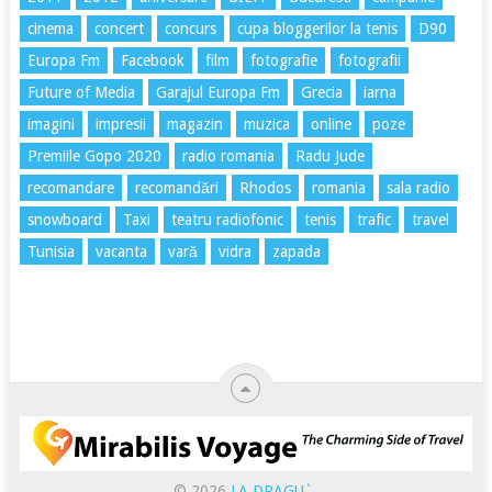
cinema
concert
concurs
cupa bloggerilor la tenis
D90
Europa Fm
Facebook
film
fotografie
fotografii
Future of Media
Garajul Europa Fm
Grecia
iarna
imagini
impresii
magazin
muzica
online
poze
Premiile Gopo 2020
radio romania
Radu Jude
recomandare
recomandări
Rhodos
romania
sala radio
snowboard
Taxi
teatru radiofonic
tenis
trafic
travel
Tunisia
vacanta
vară
vidra
zapada
© 2026
LA DRAGU`
.