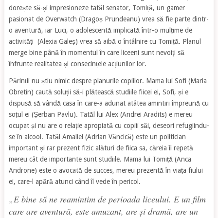
dorește să-și impresioneze tatăl senator, Tomiță, un gamer
pasionat de Overwatch (Dragoș Prundeanu) vrea să fie parte dintr-
o aventură, iar Luci, o adolescentă implicată într-o mulțime de
activități (Alexia Galeș) vrea să aibă o întâlnire cu Tomiță. Planul
merge bine până în momentul în care liceeni sunt nevoiți să
înfrunte realitatea și consecințele acțiunilor lor.
Părinții nu știu nimic despre planurile copiilor. Mama lui Sofi (Maria
Obretin) caută soluții să-i plătească studiile fiicei ei, Sofi, și e
dispusă să vândă casa în care-a adunat atâtea amintiri împreună cu
soțul ei (Șerban Pavlu). Tatăl lui Alex (Andrei Aradits) e mereu
ocupat și nu are o relație apropiată cu copiii săi, deseori refugiindu-
se în alcool. Tatăl Amaliei (Adrian Văncică) este un politician
important și rar prezent fizic alături de fiica sa, căreia îi repetă
mereu cât de importante sunt studiile. Mama lui Tomiță (Anca
Androne) este o avocată de succes, mereu prezentă în viața fiului
ei, care-l apără atunci când îl vede în pericol.
„E bine să ne reamintim de perioada liceului. E un film
care are aventură, este amuzant, are și dramă, are un