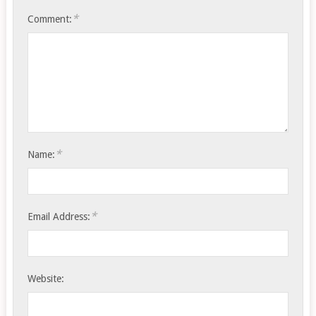
*
Comment:
*
Name:
*
Email Address:
Website: