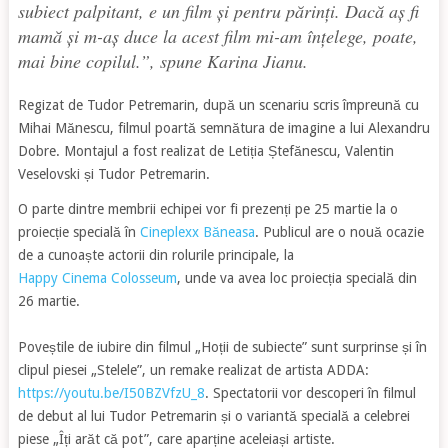
subiect palpitant, e un film și pentru părinți. Dacă aș fi
mamă și m-aș duce la acest film mi-am înțelege, poate,
mai bine copilul.”,
spune Karina Jianu.
Regizat de Tudor Petremarin, după un scenariu scris împreună cu
Mihai Mănescu, filmul poartă semnătura de imagine a lui Alexandru
Dobre. Montajul a fost realizat de Letiția Ștefănescu, Valentin
Veselovski și Tudor Petremarin.
O parte dintre membrii echipei vor fi prezenți pe 25 martie la o
proiecție specială în
Cineplexx Băneasa
. Publicul are o nouă ocazie
de a cunoaște actorii din rolurile principale, la
Happy Cinema Colosseum
, unde va avea loc proiecția specială din
26 martie.
Poveștile de iubire din filmul „Hoții de subiecte” sunt surprinse și în
clipul piesei „Stelele”, un remake realizat de artista ADDA:
https://youtu.be/I50BZVfzU_8
. Spectatorii vor descoperi în filmul
de debut al lui Tudor Petremarin și o variantă specială a celebrei
piese „Îți arăt că pot”, care aparține aceleiași artiste.