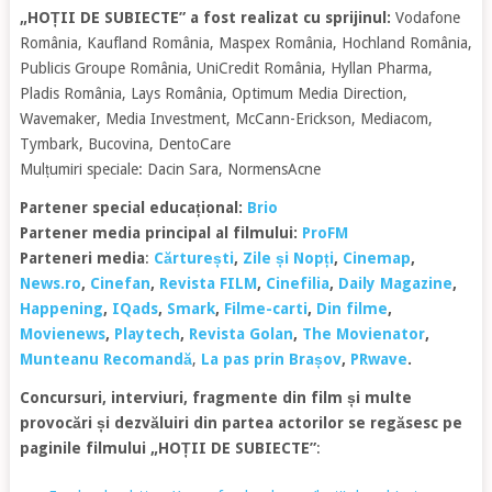
„HOȚII DE SUBIECTE” a fost realizat cu sprijinul:
Vodafone
România, Kaufland România, Maspex România, Hochland România,
Publicis Groupe România, UniCredit România, Hyllan Pharma,
Pladis România, Lays România, Optimum Media Direction,
Wavemaker, Media Investment, McCann-Erickson, Mediacom,
Tymbark, Bucovina, DentoCare
Mulțumiri speciale: Dacin Sara, NormensAcne
Partener special educațional:
Brio
Partener media principal al filmului:
ProFM
Parteneri media
:
Cărturești
,
Zile și Nopți
,
Cinemap
,
News.ro
,
Cinefan
,
Revista FILM
,
Cinefilia
,
Daily Magazine
,
Happening
,
IQads
,
Smark
,
Filme-carti
,
Din filme
,
Movienews
,
Playtech
,
Revista Golan
,
The Movienator
,
Munteanu Recomandă
,
La pas prin Brașov
,
PRwave
.
Concursuri, interviuri, fragmente din film și multe
provocări și dezvăluiri din partea actorilor se regăsesc pe
paginile filmului „HOȚII DE SUBIECTE”
: