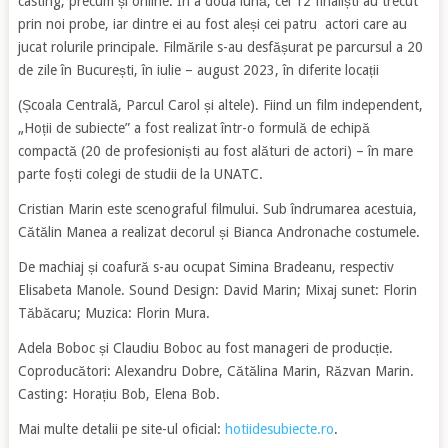
casting, precum și online. În a doua lună, cei 12 finaliști au trecut
prin noi probe, iar dintre ei au fost aleși cei patru actori care au
jucat rolurile principale. Filmările s-au desfășurat pe parcursul a 20
de zile în București, în iulie – august 2023, în diferite locații
(Școala Centrală, Parcul Carol și altele). Fiind un film independent,
„Hoții de subiecte” a fost realizat într-o formulă de echipă
compactă (20 de profesioniști au fost alături de actori) – în mare
parte foști colegi de studii de la UNATC.
Cristian Marin este scenograful filmului. Sub îndrumarea acestuia,
Cătălin Manea a realizat decorul și Bianca Andronache costumele.
De machiaj și coafură s-au ocupat Simina Bradeanu, respectiv
Elisabeta Manole. Sound Design: David Marin; Mixaj sunet: Florin
Tăbăcaru; Muzica: Florin Mura.
Adela Boboc și Claudiu Boboc au fost manageri de producție.
Coproducători: Alexandru Dobre, Cătălina Marin, Răzvan Marin.
Casting: Horațiu Bob, Elena Bob.
Mai multe detalii pe site-ul oficial:
hotiidesubiecte.ro
.