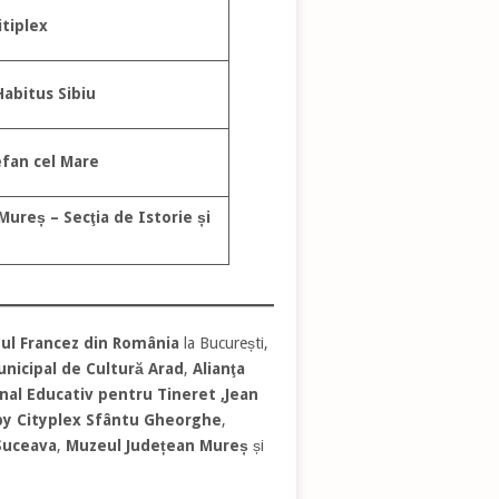
tiplex
Habitus Sibiu
efan cel Mare
ureș – Secţia de Istorie și
tul Francez din România
la București,
nicipal de Cultură Arad
,
Alianţa
nal Educativ pentru Tineret ‚Jean
by Cityplex Sfântu Gheorghe
,
 Suceava
,
Muzeul Județean Mureș
și