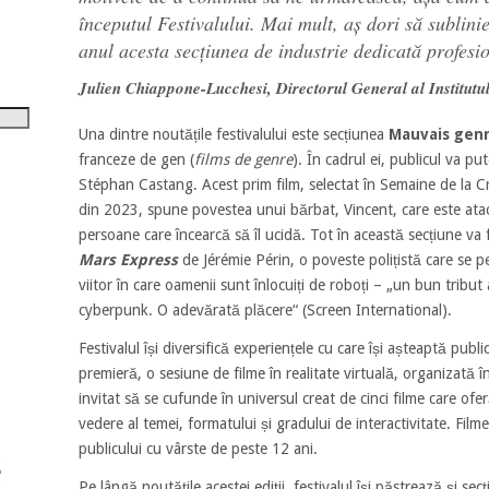
tru
începutul Festivalului. Mai mult, aș dori să sublinie
anul acesta secțiunea de industrie dedicată profesi
i
Julien Chiappone-Lucchesi, Directorul General al Institut
șora
umul.
Una dintre noutățile festivalului este secțiunea
Mauvais gen
franceze de gen (
films de genre
). În cadrul ei, publicul va pu
Stéphan Castang. Acest prim film, selectat în Semaine de la Cri
din 2023, spune povestea unui bărbat, Vincent, care este ata
persoane care încearcă să îl ucidă. Tot în această secțiune va f
Mars Express
de Jérémie Périn, o poveste polițistă care se 
viitor în care oamenii sunt înlocuiți de roboți – „un bun tribut
cyberpunk. O adevărată plăcere“ (Screen International).
Festivalul își diversifică experiențele cu care își așteaptă publi
premieră, o sesiune de filme în realitate virtuală, organizată 
invitat să se cufunde în universul creat de cinci filme care of
vedere al temei, formatului și gradului de interactivitate. Fi
publicului cu vârste de peste 12 ani.
Pe lângă noutățile acestei ediții, festivalul își păstrează și secț