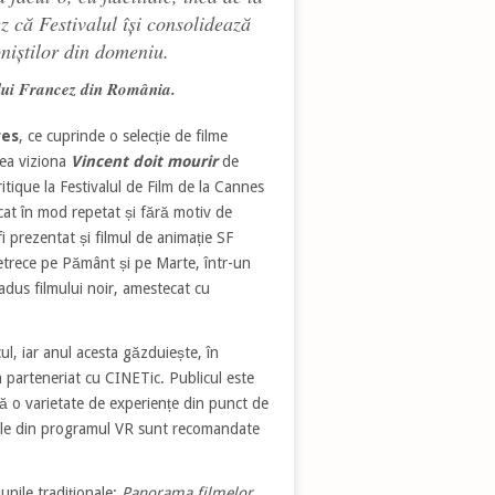
z că Festivalul își consolidează
oniștilor din domeniu.
ului Francez din România.
res
, ce cuprinde o selecție de filme
tea viziona
Vincent doit mourir
de
tique la Festivalul de Film de la Cannes
cat în mod repetat și fără motiv de
i prezentat și filmul de animație SF
petrece pe Pământ și pe Marte, într-un
 adus filmului noir, amestecat cu
cul, iar anul acesta găzduiește, în
în parteneriat cu CINETic. Publicul este
eră o varietate de experiențe din punct de
lmele din programul VR sunt recomandate
iunile tradiționale:
Panorama filmelor