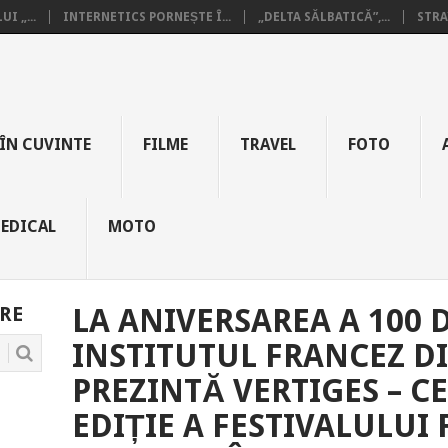
I „...
INTERNETICS PORNEȘTE Î...
„DELTA SĂLBATICĂ”,...
STRA
ÎN CUVINTE
FILME
TRAVEL
FOTO
EDICAL
MOTO
RE
LA ANIVERSAREA A 100 D
INSTITUTUL FRANCEZ D
PREZINTĂ VERTIGES – CE
EDIȚIE A FESTIVALULUI