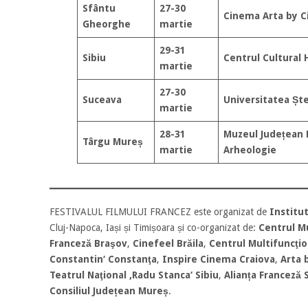
Sfântu
27-30
Cinema Arta by Ci
Gheorghe
martie
29-31
Sibiu
Centrul Cultural 
martie
27-30
Suceava
Universitatea Șt
martie
28-31
Muzeul Județean M
Târgu Mureș
martie
Arheologie
FESTIVALUL FILMULUI FRANCEZ este organizat de
Institu
Cluj-Napoca, Iași și Timișoara și co-organizat de:
Centrul Mu
Franceză Braşov
,
Cinefeel Brăila
,
Centrul Multifuncţio
Constantin‘ Constanţa
,
Inspire Cinema Craiova
,
Arta 
Teatrul Naţional ‚Radu Stanca‘ Sibiu
,
Alianța Franceză
Consiliul Județean Mureș
.