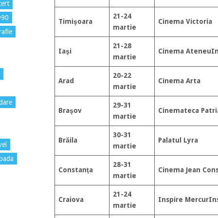
ert
21-24
D90
Timişoara
Cinema Victoria
martie
rafie
21-28
Iaşi
Cinema Ateneu
In
martie
20-22
Arad
Cinema Arta
martie
dare
29-31
Braşov
Cinemateca Patri
martie
30-31
Brăila
Palatul Lyra
vel
martie
pada
28-31
Constanţa
Cinema Jean Cons
martie
21-24
Craiova
Inspire Mercur
In
martie