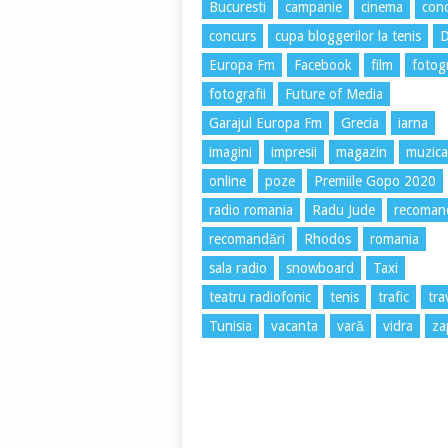
Bucuresti
campanie
cinema
conc
concurs
cupa bloggerilor la tenis
Europa Fm
Facebook
film
fotog
fotografii
Future of Media
Garajul Europa Fm
Grecia
iarna
imagini
impresii
magazin
muzica
online
poze
Premiile Gopo 2020
radio romania
Radu Jude
recoman
recomandări
Rhodos
romania
sala radio
snowboard
Taxi
teatru radiofonic
tenis
trafic
tra
Tunisia
vacanta
vară
vidra
za