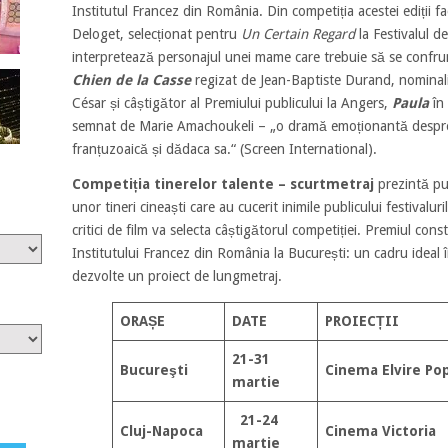
Institutul Francez din România. Din competiția acestei ediții f
Deloget, selecționat pentru
Un Certain Regard
la Festivalul d
interpretează personajul unei mame care trebuie să se confrunt
Chien de la Casse
regizat de Jean-Baptiste Durand, nominaliz
César și câștigător al Premiului publicului la Angers,
Paula
în 
semnat de Marie Amachoukeli – „o dramă emoționantă despre 
franțuzoaică și dădaca sa.“ (Screen International).
Competiția tinerelor talente – scurtmetraj
prezintă pub
unor tineri cineaști care au cucerit inimile publicului festivalur
critici de film va selecta câștigătorul competiției. Premiul con
Institutului Francez din România la București: un cadru ideal 
dezvolte un proiect de lungmetraj.
ORAȘE
DATE
PROIECȚII
21-31
Bucureşti
Cinema Elvire Po
martie
21-24
Cluj-Napoca
Cinema Victoria
martie