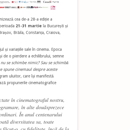
nizează cea de-a 28-a ediție a
 perioada
21-31 martie
la București și
Brașov, Brăila, Constanța, Craiova,
jul și variațiile sale în cinema. Epoca
i de o pierdere a echilibrului, semne
ă nu se schimbe nimic? Sau se schimbă
ate spune cinemaul despre aceste
ram uluitor, care își manifestă
ează propunerile cinematografice
ectate în cinematograful nostru,
programare, în alte douăsprezece
ordinari. În anul centenarului
oată diversitatea sa, toate
ăcut-o, cu fidelitate, încă de la