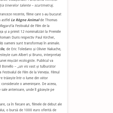
ia tinerelor talente – scurtmetraj.
franceze recente, filme care s-au bucurat
a astfel
Le Règne Animal
de Thomas
 Regard
la Festivalul de Film de la
a și a primit 12 nominalizări la Premiile
 Romain Duris respectiv Paul Kircher,
lți oameni sunt transformați în animale.
ile
, de Eric Toledano și Olivier Nakache,
stește cum Albert și Bruno, interpretați
nei mișcări ecologiste. Publicul va
d Bonello – „un vis vast și tulburător
a Festivalul de Film de la Veneția. Filmul
 trăiește într-o lume din viitor
nt considerate o amenințare. De aceea,
le sale anterioare, unde îl găsește pe
re, ca în fiecare an, filmele de debut ale
cului, o bursă de 1000 euro oferită de