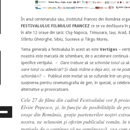
În anul centenarului său, Institutul Francez din România orga
FESTIVALULUI FILMULUI FRANCEZ
ce se va desfășura în
în alte 12 orașe din țară: Cluj-Napoca, Timișoara, Iași, Arad, 
Sfântu Gheorghe, Sibiu, Suceava și Târgu Mureș.
Tema generală a festivalului în acest an este
Vertiges
– verti
noastră este marcată de schimbare, de o accelerare continuă ș
specifice vertijului. –
Oare trebuie să se schimbe totul ca s
oare totul cu adevărat? Și dacă mâine e deja aici, ce ne po
schimbări?
– Publicul este invitat să se cufunde într-un prog
susținerea pentru cinematografia de gen, în special, și celebr
alternative și provocatoare.
Cele 27 de filme din cadrul Festivalului vor fi proi
Elvire Popesco, și, în funcție de posibilitățile de 
osește
orașe din România, grație partenerilor noștri extra
ele
eată
nostru, ne reînnoim și oferim publicului român, în t
jos
motivele de a continua să ne urmărească, așa cum a f