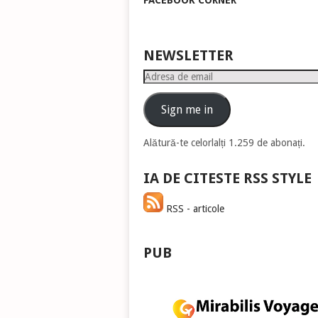
FACEBOOK CORNER
pen
a
măr
sau
NEWSLETTER
mic
Adresa
vol
de
email
Sign me in
Alătură-te celorlalți 1.259 de abonați.
IA DE CITESTE RSS STYLE
RSS - articole
PUB