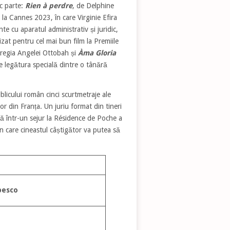
ac parte:
Rien à perdre
, de Delphine
e la Cannes 2023, în care Virginie Efira
e cu aparatul administrativ și juridic,
at pentru cel mai bun film la Premiile
regia Angelei Ottobah și
Àma Gloria
legătura specială dintre o tânără
licului român cinci scurtmetraje ale
ilor din Franța. Un juriu format din tineri
stă într-un sejur la Résidence de Poche a
în care cineastul câștigător va putea să
pesco