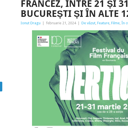
FRANCEZ, ÎNTRE 21 ȘI 3
BUCUREȘTI ȘI ÎN ALTE 
Ionut Dragu
|
februarie 21, 2024
|
De văzut
,
Feature
,
Filme
,
În c