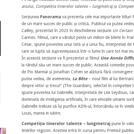
anului
,
Competiția tinerelor talente – lungmetraj
și
Competiț
Secțiunea
Panorama
va prezenta cele mai importante titluri 
de un mare succes de public și critică. Publicul va putea vede
Cailley, prezentat în 2023 în deschiderea secțiunii
Un Certain
Cannes. Filmul, care a vândut peste un milion de bilete în Franț
César, spune povestea unui tată și a unui fiu, interpretați de
care se luptă să supraviețuiască într-o lume în care tot mai mu
În această secțiune va fi prezentat și filmul
Une Année Diffic
la rândul său un mare succes de public. Această comedie pove
de Pio Marmaï și Jonathan Cohen se alătură fără convingere u
putea vedea, de asemenea,
La Bête
– noul film al lui Bertran
despre viitor și trecut“ (The Guardian), selectat în competiție l
spune povestea lui Gabrielle, interpretată de Léa Seydoux, care
dominată de inteligența artificială, în care emoțiile umane su
Gabrielle trebuie să își purifice ADN-ul, întorcându-se în vieți
Louis, marea ei iubire.
Competiția tinerelor talente – lungmetraj
pune în valoa
tinerilor regizori. Acestea intră în cursa pentru Premiul publi