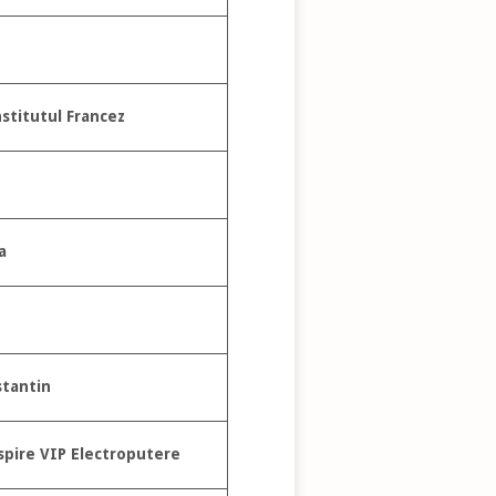
stitutul Francez
a
tantin
spire VIP Electroputere