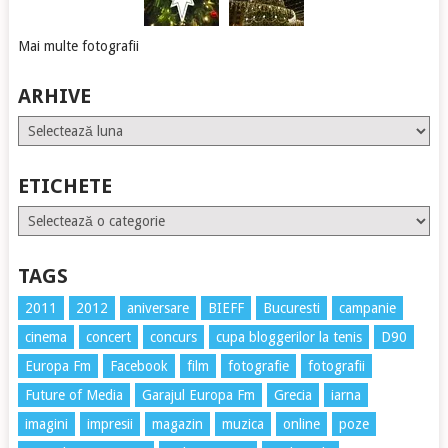
Mai multe fotografii
ARHIVE
Arhive
ETICHETE
Etichete
TAGS
2011
2012
aniversare
BIEFF
Bucuresti
campanie
cinema
concert
concurs
cupa bloggerilor la tenis
D90
Europa Fm
Facebook
film
fotografie
fotografii
Future of Media
Garajul Europa Fm
Grecia
iarna
imagini
impresii
magazin
muzica
online
poze