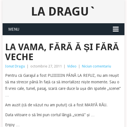
LA DRAGU`
MENU
LA VAMA, FĂRĂ Ă ȘI FĂRĂ
VECHE
Ionut Dragu
|
octombrie 27, 2011
|
Video
|
Niciun comentariu
Pentru că Garajul a fost PLIIIIIIIN PÂNĂ LA REFUZ, nu am reușit
să ma strecor până în față ca să imortalizez niște momente. Sau o
fi vreo cale, tunel, pasaj, scară care duce la ușa din spatele „scenei”
…
Am auzit (că de văzut nu am putut) că a fost MARFĂ RĂU.
Data viitoare o să îmi pun cortul lângă „scenă” și …
Enjoy …