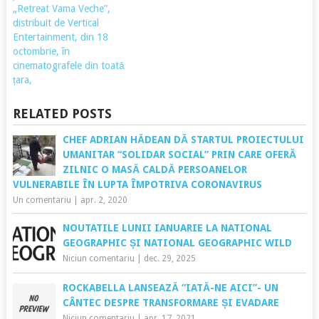
„Retreat Vama Veche”,
distribuit de Vertical
Entertainment, din 18
octombrie, în
cinematografele din toată
țara,
RELATED POSTS
CHEF ADRIAN HĂDEAN DĂ STARTUL PROIECTULUI
UMANITAR “SOLIDAR SOCIAL” PRIN CARE OFERĂ
ZILNIC O MASĂ CALDĂ PERSOANELOR
VULNERABILE ÎN LUPTA ÎMPOTRIVA CORONAVIRUS
Un comentariu
|
apr. 2, 2020
NOUTATILE LUNII IANUARIE LA NATIONAL
GEOGRAPHIC ȘI NATIONAL GEOGRAPHIC WILD
Niciun comentariu
|
dec. 29, 2025
ROCKABELLA LANSEAZĂ “IATĂ-NE AICI”- UN
CÂNTEC DESPRE TRANSFORMARE ȘI EVADARE
Niciun comentariu
|
apr. 17, 2021