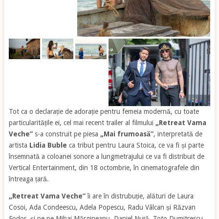
Tot ca o declarație de adorație pentru femeia modernă, cu toate
particularitățile ei, cel mai recent trailer al filmului
„Retreat Vama
Veche”
s-a construit pe piesa
„Mai frumoasă”
, interpretată de
artista
Lidia Buble
ca tribut pentru Laura Stoica, ce va fi și parte
însemnată a coloanei sonore a lungmetrajului ce va fi distribuit de
Vertical Entertainment, din 18 octombrie, în cinematografele din
întreaga țară.
„Retreat Vama Veche”
îi are în distrubuție, alături de Laura
Cosoi, Ada Condeescu, Adela Popescu, Radu Vâlcan și Răzvan
Fodor, și pe pe Mihai Mărgineanu, Daniel Nuță, Toto Dumitrescu,