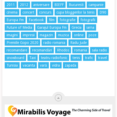
2011
2012
aniversare
BIEFF
Bucuresti
campanie
cinema
concert
concurs
cupa bloggerilor la tenis
D90
Europa Fm
Facebook
film
fotografie
fotografii
Future of Media
Garajul Europa Fm
Grecia
iarna
imagini
impresii
magazin
muzica
online
poze
Premiile Gopo 2020
radio romania
Radu Jude
recomandare
recomandări
Rhodos
romania
sala radio
snowboard
Taxi
teatru radiofonic
tenis
trafic
travel
Tunisia
vacanta
vară
vidra
zapada