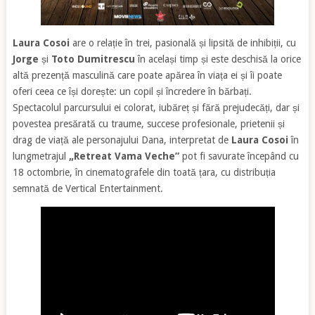
Laura Cosoi
are o relație în trei, pasională și lipsită de inhibiții, cu
Jorge
și
Toto Dumitrescu
în același timp și este deschisă la orice
altă prezență masculină care poate apărea în viața ei și îi poate
oferi ceea ce își dorește: un copil și încredere în bărbați.
Spectacolul parcursului ei colorat, iubăreț și fără prejudecăți, dar și
povestea presărată cu traume, succese profesionale, prietenii și
drag de viață ale personajului Dana, interpretat de
Laura Cosoi
în
lungmetrajul
„Retreat Vama Veche”
pot fi savurate începând cu
18 octombrie, în cinematografele din toată țara, cu distribuția
semnată de Vertical Entertainment.