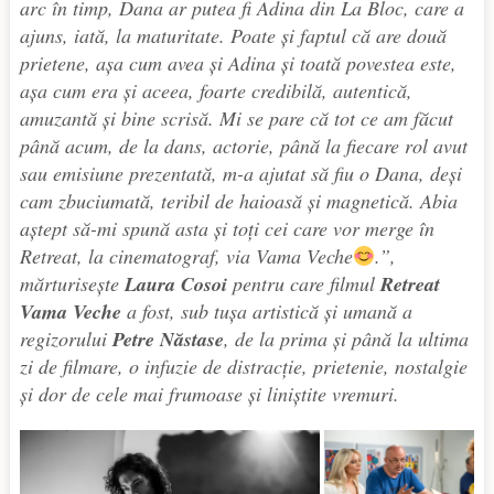
arc în timp, Dana ar putea fi Adina din La Bloc, care a
ajuns, iată, la maturitate. Poate și faptul că are două
prietene, așa cum avea și Adina și toată povestea este,
așa cum era și aceea, foarte credibilă, autentică,
amuzantă și bine scrisă. Mi se pare că tot ce am făcut
până acum, de la dans, actorie, până la fiecare rol avut
sau emisiune prezentată, m-a ajutat să fiu o Dana, deși
cam zbuciumată, teribil de haioasă și magnetică. Abia
aștept să-mi spună asta și toți cei care vor merge în
Retreat, la cinematograf, via Vama Veche
.”,
mărturisește
Laura Cosoi
pentru care filmul
Retreat
Vama Veche
a fost, sub tușa artistică și umană a
regizorului
Petre Năstase
, de la prima și până la ultima
zi de filmare, o infuzie de distracție, prietenie, nostalgie
și dor de cele mai frumoase și liniștite vremuri.