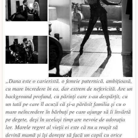
„Dana este o carieristă, o femeie puternică, ambițioasă,
cu mare încredere în ea, dar extrem de nefericită. Are un
background profund, cu părinți care s-au despărțit, cu
un tată pe care îl acuză că și-a părăsit familia și cu o
mare neîncredere în bărbați pe care ajunge să îi învârtă
pe degete, deși în același timp are nevoie de adorația
lor. Marele regret al vieții ei este că nu a reușit să
devină mamă și își dorește să facă un copil cu orice