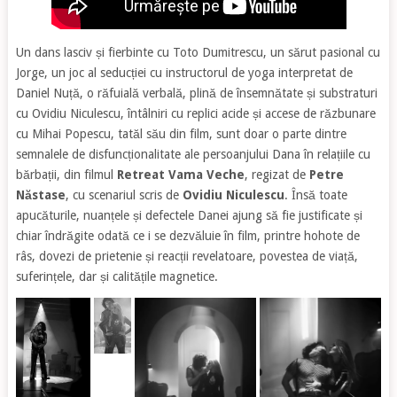
Un dans lasciv și fierbinte cu Toto Dumitrescu, un sărut pasional cu
Jorge, un joc al seducției cu instructorul de yoga interpretat de
Daniel Nuță, o răfuială verbală, plină de însemnătate și substraturi
cu Ovidiu Niculescu, întâlniri cu replici acide și accese de răzbunare
cu Mihai Popescu, tatăl său din film, sunt doar o parte dintre
semnalele de disfuncționalitate ale persoanjului Dana în relațiile cu
bărbații, din filmul
Retreat Vama Veche
, regizat de
Petre
Năstase
, cu scenariul scris de
Ovidiu Niculescu
. Însă toate
apucăturile, nuanțele și defectele Danei ajung să fie justificate și
chiar îndrăgite odată ce i se dezvăluie în film, printre hohote de
râs, dovezi de prietenie și reacții revelatoare, povestea de viață,
suferințele, dar și calitățile magnetice.