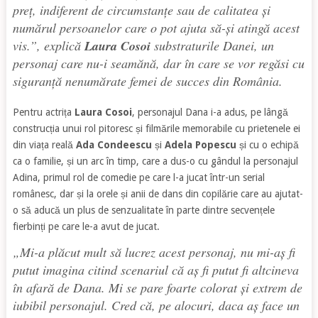
preț, indiferent de circumstanțe sau de calitatea și
numărul persoanelor care o pot ajuta să-și atingă acest
vis.”, explică
Laura Cosoi
substraturile Danei, un
personaj care nu-i seamănă, dar în care se vor regăsi cu
siguranță nenumărate femei de succes din România.
Pentru actrița
Laura Cosoi
, personajul Dana i-a adus, pe lângă
construcția unui rol pitoresc și filmările memorabile cu prietenele ei
din viața reală
Ada Condeescu
și
Adela Popescu
și cu o echipă
ca o familie, și un arc în timp, care a dus-o cu gândul la personajul
Adina, primul rol de comedie pe care l-a jucat într-un serial
românesc, dar și la orele și anii de dans din copilărie care au ajutat-
o să aducă un plus de senzualitate în parte dintre secvențele
fierbinți pe care le-a avut de jucat.
„Mi-a plăcut mult să lucrez acest personaj, nu mi-aș fi
putut imagina citind scenariul că aș fi putut fi altcineva
în afară de Dana. Mi se pare foarte colorat și extrem de
iubibil personajul. Cred că, pe alocuri, daca aș face un