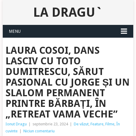
LA DRAGU`
MENU
LAURA COSOI, DANS
LASCIV CU TOTO
DUMITRESCU, SĂRUT
PASIONAL CU JORGE ȘI UN
SLALOM PERMANENT
PRINTRE BĂRBAȚI, ÎN
„RETREAT VAMA VECHE”
Ionut Dragu
|
septembrie 23, 2024
|
De văzut
,
Feature
,
Filme
,
În
cuvinte
|
Niciun comentariu