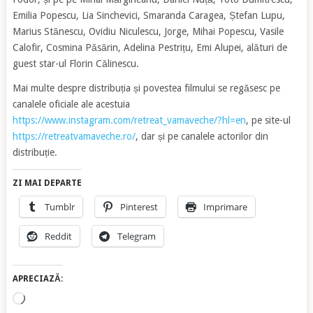
Emilia Popescu, Lia Sinchevici, Smaranda Caragea, Ștefan Lupu,
Marius Stănescu, Ovidiu Niculescu, Jorge, Mihai Popescu, Vasile
Calofir, Cosmina Păsărin, Adelina Pestrițu, Emi Alupei, alături de
guest star-ul Florin Călinescu.
Mai multe despre distribuția și povestea filmului se regăsesc pe
canalele oficiale ale acestuia
https://www.instagram.com/retreat_vamaveche/?hl=en
, pe site-ul
https://retreatvamaveche.ro/
, dar și pe canalele actorilor din
distribuție.
ZI MAI DEPARTE
Tumblr
Pinterest
Imprimare
Reddit
Telegram
APRECIAZĂ:
Încarc...