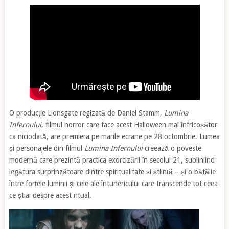
O producție Lionsgate regizată de Daniel Stamm,
Lumina
Infernului
, filmul horror care face acest Halloween mai înfricoșător
ca niciodată, are premiera pe marile ecrane pe 28 octombrie. Lumea
și personajele din filmul
Lumina Infernului
creează o poveste
modernă care prezintă practica exorcizării în secolul 21, subliniind
legătura surprinzătoare dintre spiritualitate și știință – și o bătălie
între forțele luminii și cele ale întunericului care transcende tot ceea
ce știai despre acest ritual.