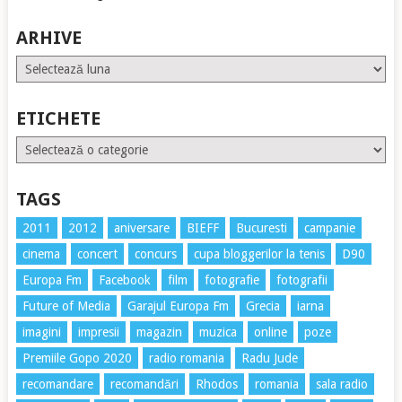
ARHIVE
Arhive
ETICHETE
Etichete
TAGS
2011
2012
aniversare
BIEFF
Bucuresti
campanie
cinema
concert
concurs
cupa bloggerilor la tenis
D90
Europa Fm
Facebook
film
fotografie
fotografii
Future of Media
Garajul Europa Fm
Grecia
iarna
imagini
impresii
magazin
muzica
online
poze
Premiile Gopo 2020
radio romania
Radu Jude
recomandare
recomandări
Rhodos
romania
sala radio