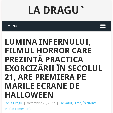
LA DRAGU`
MENU
LUMINA INFERNULUI,
FILMUL HORROR CARE
PREZINTĂ PRACTICA
EXORCIZĂRII ÎN SECOLUL
21, ARE PREMIERA PE
MARILE ECRANE DE
HALLOWEEN
Ionut Dragu
|
octombrie 28, 2022
|
De văzut
,
Filme
,
În cuvinte
|
Niciun comentariu