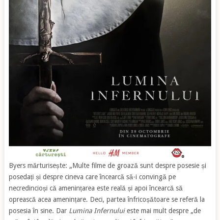
Byers mărturisește: „Multe filme de groază sunt despre posesie și
posedați și despre cineva care încearcă să-i convingă pe
necredincioși că amenințarea este reală și apoi încearcă să
oprească acea amenințare. Deci, partea înfricoșătoare se referă la
posesia în sine. Dar
Lumina Infernului
este mai mult despre „de