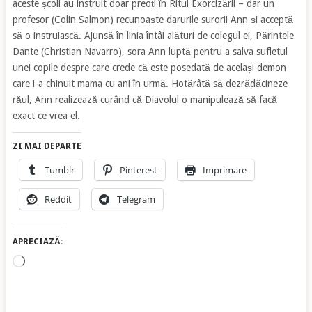
aceste școli au instruit doar preoți în Ritul Exorcizării – dar un
profesor (Colin Salmon) recunoaște darurile surorii Ann și acceptă
să o instruiască. Ajunsă în linia întâi alături de colegul ei, Părintele
Dante (Christian Navarro), sora Ann luptă pentru a salva sufletul
unei copile despre care crede că este posedată de același demon
care i-a chinuit mama cu ani în urmă. Hotărâtă să dezrădăcineze
răul, Ann realizează curând că Diavolul o manipulează să facă
exact ce vrea el.
ZI MAI DEPARTE
Tumblr
Pinterest
Imprimare
Reddit
Telegram
APRECIAZĂ:
Încarc...