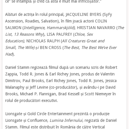
ce” se întâmplă și cred că asta e mult mai înfricoșător.”
Alături de actrița în rolul principal, JACQUELINE BYERS (SyFy
Ascension, Roadies, Salvation), în film joacă actorii COLIN
SALMON (
Intelligence
,
Hammarskjöld),
HRISTIAN NAVARRO (
The
List, 13 Reasons Why
), LISA PALFREY (
Chloe, Sex
Education),
NICHOLAS RALPH (
All Creatures Great and
Small
,
The Wife) și
BEN CROSS (
The Best, The Best We’ve Ever
Had
).
Daniel Stamm regizează filmul după un scenariu scris de Robert
Zappia, Todd R. Jones & Earl Richey Jones, produs de Valentin
Dimitrov, Paul Brooks, Earl Richey Jones, Todd R. Jones, Jessica
Malanaphy și Jeff Levine (co-producător), și avându-i pe David
Brooks, Michael P. Flannigan, Brad Kessell și Scott Niemeyer în
rolul de producători executivi.
Lionsgate și Gold Circle Entertainment prezintă o producție
Lionsgate și Confluence,
Lumina Infernului,
regizată de Daniel
Stamm. Filmul este distribuit în România de către Vertical