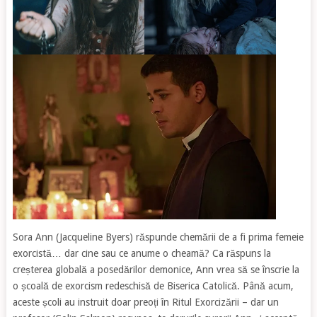
Sora Ann (Jacqueline Byers) răspunde chemării de a fi prima femeie
exorcistă… dar cine sau ce anume o cheamă? Ca răspuns la
creșterea globală a posedărilor demonice, Ann vrea să se înscrie la
o școală de exorcism redeschisă de Biserica Catolică. Până acum,
aceste școli au instruit doar preoți în Ritul Exorcizării – dar un