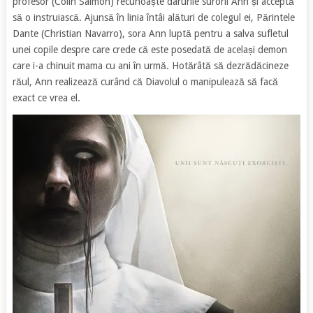
profesor (Colin Salmon) recunoaște darurile surorii Ann și acceptă
să o instruiască. Ajunsă în linia întâi alături de colegul ei, Părintele
Dante (Christian Navarro), sora Ann luptă pentru a salva sufletul
unei copile despre care crede că este posedată de același demon
care i-a chinuit mama cu ani în urmă. Hotărâtă să dezrădăcineze
răul, Ann realizează curând că Diavolul o manipulează să facă
exact ce vrea el.