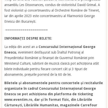
ansamblu Les Dissonances, condus de violonistul David Grimal. A
fost violonist și concertmaestru al Orchestrei Române de Tineret,
iar din aprilie 2023 este concertmaestru al Filarmonicii George
Enescu din București.
======================
INFORMAȚII DESPRE BILETE:
La ediția din acest an a
Concursului Internațional George
Enescu
, eveniment desfășurat sub Înaltul Patronaj al
Președintelui României și finanțat de Guvernul României prin
Ministerul Culturii, iubitorii de muzică clasică pot achiziționa atât
bilete individuale pentru fiecare concert cât și 3 tipuri de
abonamente, prețurile pornind de la 60 de lei.
Biletele și abonamentele pentru concertele și recitalurile
organizate în cadrul Concursului Internațional George
Enescu se pot achiziționa din platforma de ticketing
www.eventim.ro, dar și în format fizic, din Librăriile
Cărturești, Librăriile Humanitas, magazinele Carrefour