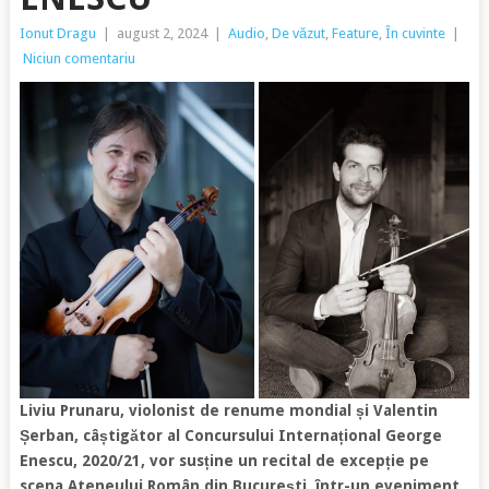
Ionut Dragu
|
august 2, 2024
|
Audio
,
De văzut
,
Feature
,
În cuvinte
|
Niciun comentariu
Liviu Prunaru, violonist de renume mondial și Valentin
Șerban, câștigător al Concursului Internațional George
Enescu, 2020/21, vor susține un recital de excepție pe
scena Ateneului Român din București, într-un eveniment