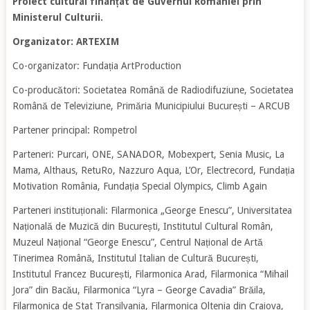
Proiect cultural finanțat de Guvernul României prin
Ministerul Culturii.
Organizator: ARTEXIM
Co-organizator: Fundația ArtProduction
Co-producători: Societatea Română de Radiodifuziune, Societatea
Română de Televiziune, Primăria Municipiului București – ARCUB
Partener principal: Rompetrol
Parteneri: Purcari, ONE, SANADOR, Mobexpert, Senia Music, La
Mama, Althaus, RetuRo, Nazzuro Aqua, L’Or, Electrecord, Fundația
Motivation România, Fundația Special Olympics, Climb Again
Parteneri instituționali: Filarmonica „George Enescu”, Universitatea
Națională de Muzică din București, Institutul Cultural Român,
Muzeul Național “George Enescu”, Centrul Național de Artă
Tinerimea Română, Institutul Italian de Cultură București,
Institutul Francez București, Filarmonica Arad, Filarmonica “Mihail
Jora” din Bacău, Filarmonica “Lyra – George Cavadia” Brăila,
Filarmonica de Stat Transilvania, Filarmonica Oltenia din Craiova,