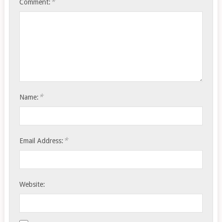
*
Comment:
*
Name:
*
Email Address:
Website: