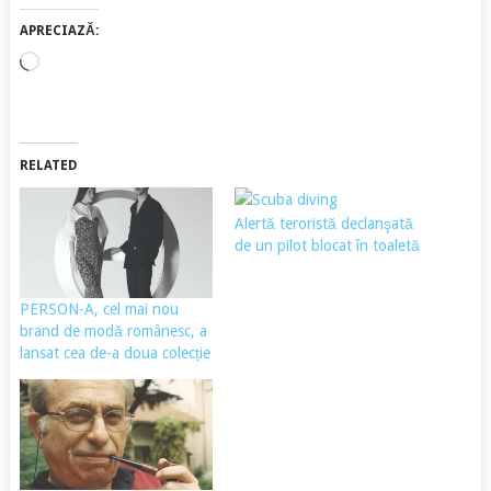
APRECIAZĂ:
Încarc...
RELATED
Alertă teroristă declanşată
de un pilot blocat în toaletă
PERSON-A, cel mai nou
brand de modă românesc, a
lansat cea de-a doua colecție