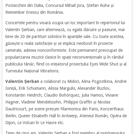
Postacchini din Italia, Concursul Mihail Jora, Ștefan Ruha și
Remember Enescu din România.
Concertele pentru vioară ocupă un loc important în repertoriul lui
Valentin Șerban, care alternează, cu egală dăruire și pasiune, mai
bine de 20 de partituri solistice în aparițiile sale. Cu toate acestea,
găsește o reală satisfacție și se implică neobosit în proiecte
camerale, adesea nonconformiste. Este permanent preocupat de
popularizarea muzicii clasice în spații neconvenționale și în rândul
publicului tânăr, fiind co-inițiatorul proiectului Eyes Wide Shut și al
Turneului Național Vibrations.
Valentin Șerban
a colaborat cu Midori, Alina Pogostkina, Andrei
Ioniță, Erik Schumann, Alissa Margulis, Alexander Buzlov,
Konstantin Heidrich, Claudio Bohórquez, Julia Hamos, Viviane
Hagner, Vladimir Mendelssohn, Philippe Graffin și Nicolas
Dautricourt, pe scene precum Filarmonica din Paris, Konzerthaus
Berlin, Queen Elisabeth Hall în Antwerp, Ateneul Român, Opéra de
Dijon, Le Volcan în Le Havre etc.
Timp de cinci ani, Valentin Șerban a fost membru al prestigiosului