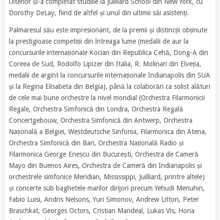
Ulterior și-a completat studiile la Juilliard School din New York, cu
Dorothy DeLay, fiind de altfel și unul din ultimii săi asistenți.
Palmaresul său este impresionant, de la premii și distincții obținute
la prestigioase competiții din întreaga lume (medalii de aur la
concursurile internaționale Kocian din Republica Cehă, Dong-A din
Coreea de Sud, Rodolfo Lipizer din Italia, R. Molinari din Elveția,
medalii de argint la concursurile internaționale Indianapolis din SUA
și la Regina Elisabeta din Belgia), până la colaborări ca solist alături
de cele mai bune orchestre la nivel mondial (Orchestra Filarmonicii
Regale, Orchestra Simfonică din Londra, Orchestra Regală
Concertgebouw, Orchestra Simfonică din Antwerp, Orchestra
Națională a Belgiei, Westdeutsche Sinfonia, Filarmonica din Atena,
Orchestra Simfonică din Bari, Orchestra Națională Radio și
Filarmonica George Enescu din București, Orchestra de Cameră
Mayo din Buenos Aires, Orchestra de Cameră din Indianapolis și
orchestrele simfonice Meridian, Mississippi, Juilliard, printre altele)
și concerte sub baghetele marilor dirijori precum Yehudi Menuhin,
Fabio Luisi, Andris Nelsons, Yuri Simonov, Andrew Litton, Peter
Braschkat, Georges Octors, Cristian Mandeal, Lukas Vis, Horia