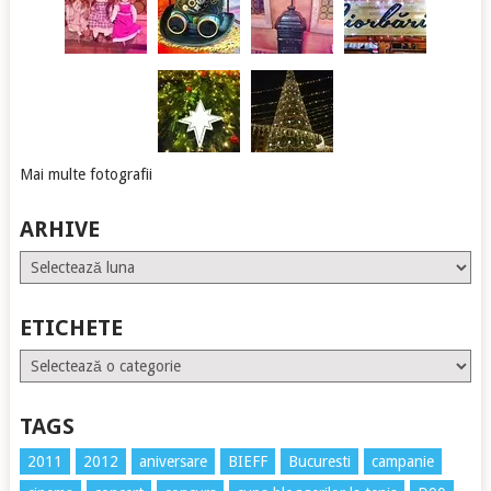
Mai multe fotografii
ARHIVE
Arhive
ETICHETE
Etichete
TAGS
2011
2012
aniversare
BIEFF
Bucuresti
campanie