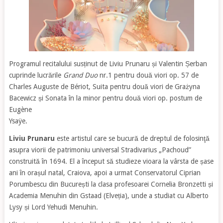
Programul recitalului susținut de Liviu Prunaru și Valentin Șerban
cuprinde
lucrările
Grand Duo
nr.1 pentru două viori op. 57 de
Charles Auguste de Bériot,
Suita pentru două viori de Grażyna
Bacewicz și Sonata în la minor pentru două viori op. postum de
Eugène
Ysaÿe.
Liviu Prunaru
este
artistul care se bucură de dreptul de folosinţă
asupra viorii de patrimoniu universal Stradivarius „Pachoud”
construită în 1694. El a început să studieze vioara la vârsta de șase
ani în orașul natal, Craiova, apoi a urmat Conservatorul Ciprian
Porumbescu din București la clasa profesoarei Cornelia Bronzetti și
Academia Menuhin din Gstaad (Elveția), unde a studiat cu Alberto
Lysy și Lord Yehudi Menuhin.