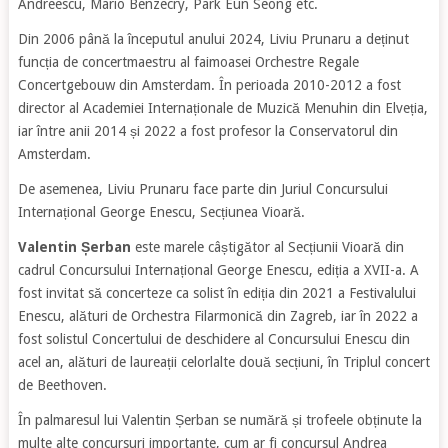
Andreescu, Mario Benzecry, Park Eun Seong etc.
Din 2006 până la începutul anului 2024, Liviu Prunaru a deținut
funcția de concertmaestru al faimoasei Orchestre Regale
Concertgebouw din Amsterdam. În perioada 2010-2012 a fost
director al Academiei Internaționale de Muzică Menuhin din Elveția,
iar între anii 2014 și 2022 a fost profesor la Conservatorul din
Amsterdam.
De asemenea, Liviu Prunaru face parte din Juriul Concursului
Internațional George Enescu, Secțiunea Vioară.
Valentin Șerban
este marele câștigător al Secțiunii Vioară din
cadrul Concursului Internațional George Enescu, ediția a XVII-a. A
fost invitat să concerteze ca solist în ediția din 2021 a Festivalului
Enescu, alături de Orchestra Filarmonică din Zagreb, iar în 2022 a
fost solistul Concertului de deschidere al Concursului Enescu din
acel an, alături de laureații celorlalte două secțiuni, în Triplul concert
de Beethoven.
În palmaresul lui Valentin Șerban se numără și trofeele obținute la
multe alte concursuri importante, cum ar fi concursul Andrea