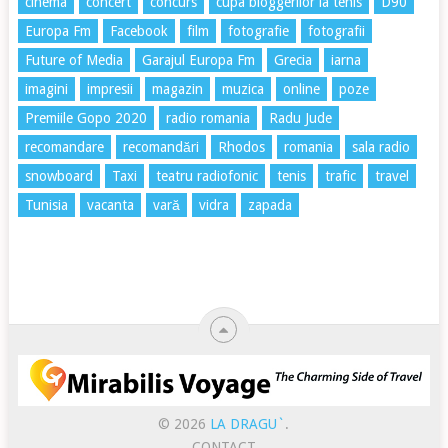
cinema
concert
concurs
cupa bloggerilor la tenis
D90
Europa Fm
Facebook
film
fotografie
fotografii
Future of Media
Garajul Europa Fm
Grecia
iarna
imagini
impresii
magazin
muzica
online
poze
Premiile Gopo 2020
radio romania
Radu Jude
recomandare
recomandări
Rhodos
romania
sala radio
snowboard
Taxi
teatru radiofonic
tenis
trafic
travel
Tunisia
vacanta
vară
vidra
zapada
© 2026
LA DRAGU`
.
CONTACT