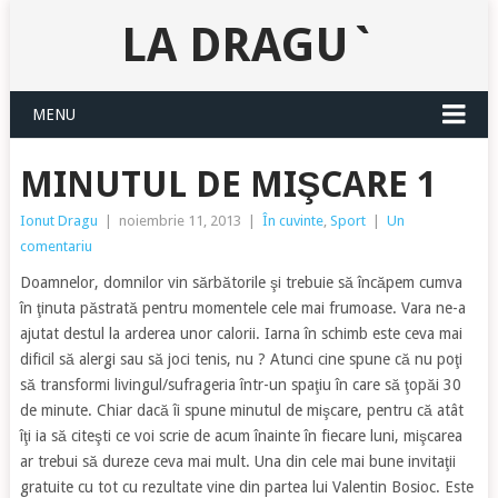
LA DRAGU`
MENU
MINUTUL DE MIŞCARE 1
Ionut Dragu
|
noiembrie 11, 2013
|
În cuvinte
,
Sport
|
Un
comentariu
Doamnelor, domnilor vin sărbătorile şi trebuie să încăpem cumva
în ţinuta păstrată pentru momentele cele mai frumoase. Vara ne-a
ajutat destul la arderea unor calorii. Iarna în schimb este ceva mai
dificil să alergi sau să joci tenis, nu ? Atunci cine spune că nu poţi
să transformi livingul/sufrageria într-un spaţiu în care să ţopăi 30
de minute. Chiar dacă îi spune minutul de mişcare, pentru că atât
îţi ia să citeşti ce voi scrie de acum înainte în fiecare luni, mişcarea
ar trebui să dureze ceva mai mult. Una din cele mai bune invitaţii
gratuite cu tot cu rezultate vine din partea lui Valentin Bosioc. Este