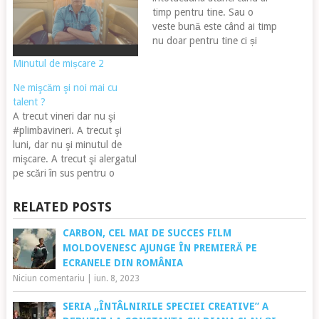
timp pentru tine. Sau o
veste bună este când ai timp
nu doar pentru tine ci și
pentru ceva sau cineva în
Minutul de mișcare 2
care crezi !? Eu cred
încontinuare că nu prostul
Ne mişcăm şi noi mai cu
aleargă și nu este un joc dea
talent ?
cine este…
A trecut vineri dar nu şi
#plimbavineri. A trecut şi
luni, dar nu şi minutul de
mişcare. A trecut şi alergatul
pe scări în sus pentru o
cauză nobilă, a venit şi iarna
cu aproape toate cojoacele.
RELATED POSTS
Mai lipseşte abonamentul la
sală ca să scăpăm cumva, pe
CARBON, CEL MAI DE SUCCES FILM
ultima sută de…
MOLDOVENESC AJUNGE ÎN PREMIERĂ PE
ECRANELE DIN ROMÂNIA
Niciun comentariu
|
iun. 8, 2023
SERIA „ÎNTÂLNIRILE SPECIEI CREATIVE” A