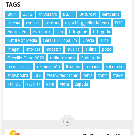
TAGS
2011
2012
aniversare
BIEFF
Bucuresti
campanie
cinema
concert
concurs
cupa bloggerilor la tenis
D90
Europa Fm
Facebook
film
fotografie
fotografii
Future of Media
Garajul Europa Fm
Grecia
iarna
imagini
impresii
magazin
muzica
online
poze
Premiile Gopo 2020
radio romania
Radu Jude
recomandare
recomandări
Rhodos
romania
sala radio
snowboard
Taxi
teatru radiofonic
tenis
trafic
travel
Tunisia
vacanta
vară
vidra
zapada