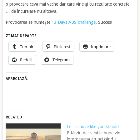
o provocare ceva mai veche dar care vine şi cu rezultate concrete
… de încurajare nu altceva.
Provocarea se numeşte
13 Days ABS challenge
. Succes!
ZI MAI DEPARTE
Tumblr
Pinterest
Imprimare
Reddit
Telegram
APRECIAZĂ:
RELATED
Let`s move like you should
E târziu dar veștile bune vin
întotdeauna atunci când ai