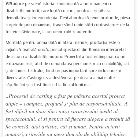
Pill
aduce pe scenă istoria emoționantă a unor oameni cu
dizabilități motorii, care luptă cu curaj pentru a-și păstra
demnitatea și independența. Deși abordează teme profunde, piesa
surprinde prin dinamism, traversând rapid stări contrastante: de la
tristețe sfâșietoare, la un umor cald și autentic.
Montată pentru prima dată în afara Irlandei, producția este o
inițiativă teatrală unică: primul spectacol din România interpretat
de actori cu dizabilități motorii. Proiectul a fost întâmpinat cu un
entuziasm real, atât de comunitatea persoanelor cu dizabilități, cât
și de lumea teatrului, fiind un pas important spre incluziune și
diversitate. Castingul s-a desfășurat pe durata a mai multe
săptămâni și a fost finalizat la finalul lunii mai.
„Procesul de casting a fost pe măsura acestui proiect
atipic – complex, profund și plin de responsabilitate. A
fost dificil nu doar din cauza caracterului inedit al
spectacolului, ci și pentru că fiecare alegere a trebuit să
fie corectă, atât artistic, cât și uman.
Pentru actorii
amatori, criteriile au mers dincolo de abilități tehnice.