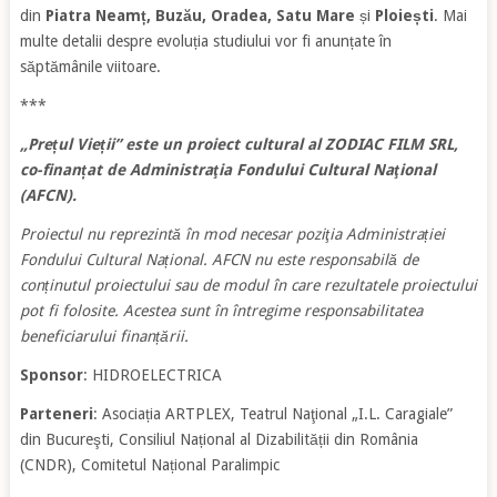
din
Piatra Neamț, Buzău, Oradea, Satu Mare
și
Ploiești
. Mai
multe detalii despre evoluția studiului vor fi anunțate în
săptămânile viitoare.
***
„Prețul Vieții” este un proiect cultural al ZODIAC FILM SRL,
co-finanțat de Administraţia Fondului Cultural Naţional
(AFCN).
Proiectul nu reprezintă în mod necesar poziţia Administrației
Fondului Cultural Național. AFCN nu este responsabilă de
conținutul proiectului sau de modul în care rezultatele proiectului
pot fi folosite. Acestea sunt în întregime responsabilitatea
beneficiarului finanțării.
Sponsor
: HIDROELECTRICA
Parteneri
: Asociația ARTPLEX, Teatrul Naţional „I.L. Caragiale”
din Bucureşti, Consiliul Național al Dizabilității din România
(CNDR), Comitetul Național Paralimpic