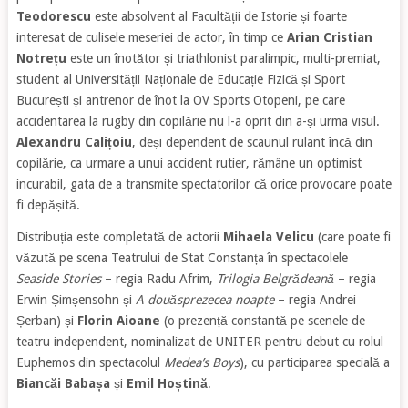
Teodorescu
este absolvent al Facultății de Istorie și foarte
interesat de culisele meseriei de actor, în timp ce
Arian Cristian
Notrețu
este un înotător și triathlonist paralimpic, multi-premiat,
student al Universității Naționale de Educație Fizică și Sport
București și antrenor de înot la OV Sports Otopeni, pe care
accidentarea la rugby din copilărie nu l-a oprit din a-și urma visul.
Alexandru Calițoiu
, deși dependent de scaunul rulant încă din
copilărie, ca urmare a unui accident rutier, rămâne un optimist
incurabil, gata de a transmite spectatorilor că orice provocare poate
fi depășită.
Distribuția este completată de actorii
Mihaela Velicu
(care poate fi
văzută pe scena Teatrului de Stat Constanța în spectacolele
Seaside Stories
– regia Radu Afrim,
Trilogia Belgrădeană
– regia
Erwin Șimșensohn și
A douăsprezecea noapte
– regia Andrei
Șerban) și
Florin Aioane
(o prezență constantă pe scenele de
teatru independent, nominalizat de UNITER pentru debut cu rolul
Euphemos din spectacolul
Medea’s Boys
), cu participarea specială a
Biancăi Babașa
și
Emil Hoștină
.