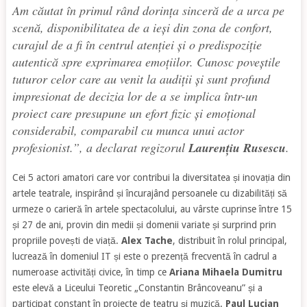
Am căutat în primul rând dorința sinceră de a urca pe
scenă, disponibilitatea de a ieși din zona de confort,
curajul de a fi în centrul atenției și o predispoziție
autentică spre exprimarea emoțiilor. Cunosc poveștile
tuturor celor care au venit la audiții și sunt profund
impresionat de decizia lor de a se implica într-un
proiect care presupune un efort fizic și emoțional
considerabil, comparabil cu munca unui actor
profesionist.”
, a declarat regizorul
Laurențiu Rusescu
.
Cei 5 actori amatori care vor contribui la diversitatea și inovația din
artele teatrale, inspirând și încurajând persoanele cu dizabilități să
urmeze o carieră în artele spectacolului, au vârste cuprinse între 15
și 27 de ani, provin din medii și domenii variate și surprind prin
propriile povești de viață.
Alex Tache
, distribuit în rolul principal,
lucrează în domeniul IT și este o prezență frecventă în cadrul a
numeroase activități civice, în timp ce
Ariana Mihaela Dumitru
este elevă a Liceului Teoretic „Constantin Brâncoveanu” și a
participat constant în proiecte de teatru și muzică.
Paul Lucian