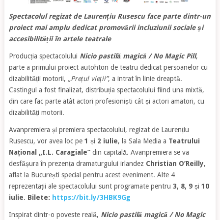
Spectacolul regizat de Laurențiu Rusescu face parte dintr-un
proiect mai amplu dedicat
promovării incluziunii sociale și
accesibilității în artele teatrale
Producția spectacolului
Nicio pastilă magică / No Magic Pill
,
parte a primului proiect autohton de teatru dedicat persoanelor cu
dizabilității motorii,
„Prețul vieții”
, a intrat în linie dreaptă.
Castingul a fost finalizat, distribuția spectacolului fiind una mixtă,
din care fac parte atât actori profesioniști cât și actori amatori, cu
dizabilități motorii.
Avanpremiera și premiera spectacolului, regizat de Laurențiu
Rusescu, vor avea loc pe
1
și
2 iulie
, la Sala Media a
Teatrului
Național „I.L. Caragiale”
din capitală. Avanpremiera se va
desfășura în prezența dramaturgului irlandez
Christian O’Reilly
,
aflat la București special pentru acest eveniment.
Alte 4
reprezentații ale spectacolului sunt programate pentru
3, 8, 9
și
10
iulie
.
Bilete:
https://bit.ly/3HBK9Gg
Inspirat dintr-o poveste reală,
Nicio pastilă magică / No Magic