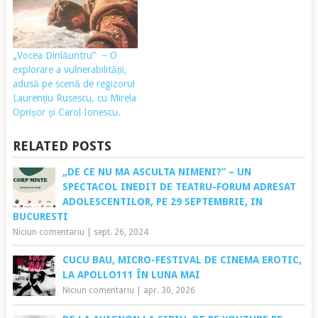
„Vocea Dinlăuntru” – O
explorare a vulnerabilității,
adusă pe scenă de regizorul
Laurențiu Rusescu, cu Mirela
Oprișor și Carol Ionescu.
RELATED POSTS
„DE CE NU MA ASCULTA NIMENI?” – UN
SPECTACOL INEDIT DE TEATRU-FORUM ADRESAT
ADOLESCENTILOR, PE 29 SEPTEMBRIE, IN
BUCURESTI
Niciun comentariu
|
sept. 26, 2024
CUCU BAU, MICRO-FESTIVAL DE CINEMA EROTIC,
LA APOLLO111 ÎN LUNA MAI
Niciun comentariu
|
apr. 30, 2026