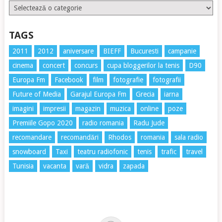
Etichete
TAGS
2011
2012
aniversare
BIEFF
Bucuresti
campanie
cinema
concert
concurs
cupa bloggerilor la tenis
D90
Europa Fm
Facebook
film
fotografie
fotografii
Future of Media
Garajul Europa Fm
Grecia
iarna
imagini
impresii
magazin
muzica
online
poze
Premiile Gopo 2020
radio romania
Radu Jude
recomandare
recomandări
Rhodos
romania
sala radio
snowboard
Taxi
teatru radiofonic
tenis
trafic
travel
Tunisia
vacanta
vară
vidra
zapada