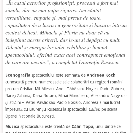
„În cazul actorilor profesioniști, procesul a fost mai
simplu, dar nu mai puțin riguros. Am căutat
versatilitate, empatie și, mai presus de toate,
capacitatea de a lucra cu generozitate și bucurie într-un
context delicat. Mihaela și Florin nu doar că au
îndeplinit aceste criterii, dar le-au și depășit cu mult.
Talentul și energia lor aduc echilibru și lumină
spectacolului, oferind exact acel contrapunct emoțional
de care are nevoie.”
, a completat Laurențiu Rusescu.
Scenografia
spectacolului este semnată de
Andreea Koch
,
cunoscută pentru numeroasele sale colaborări cu regizori români
precum Cristian Mihăilescu, Anda Tăbăcaru-Hogea, Radu Gabrea,
Rareș Zaharia, Dana Rotaru, Mihai Manolescu, Alexandru Nagy dar
și străini – Peter Pawlic sau Paolo Bosisio. Andreea a mai lucrat
împreună cu Laurențiu Rusescu la spectacolul
Callas
, pe scena
Operei Naționale București.
Muzica
spectacolului este creată de
Călin Țopa
, unul dintre cei