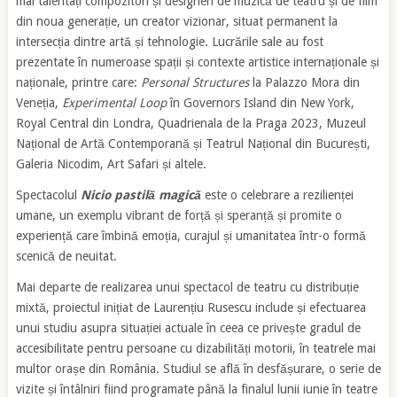
mai talentați compozitori și designeri de muzică de teatru și de film
din noua generație, un creator vizionar, situat permanent la
intersecția dintre artă și tehnologie. Lucrările sale au fost
prezentate în numeroase spații și contexte artistice internaționale și
naționale, printre care:
Personal Structures
la Palazzo Mora din
Veneția,
Experimental Loop
în Governors Island din New York,
Royal Central din Londra, Quadrienala de la Praga 2023, Muzeul
Național de Artă Contemporană și Teatrul Național din București,
Galeria Nicodim, Art Safari și altele.
Spectacolul
Nicio pastilă magică
este o celebrare a rezilienței
umane, un exemplu vibrant de forță și speranță și promite o
experiență care îmbină emoția, curajul și umanitatea într-o formă
scenică de neuitat.
Mai departe de realizarea unui spectacol de teatru cu distribuție
mixtă, proiectul inițiat de Laurențiu Rusescu include și efectuarea
unui studiu asupra situației actuale în ceea ce privește gradul de
accesibilitate pentru persoane cu dizabilități motorii, în teatrele mai
multor orașe din România. Studiul se află în desfășurare, o serie de
vizite și întâlniri fiind programate până la finalul lunii iunie în teatre