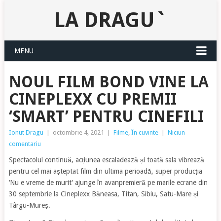
LA DRAGU`
MENU
NOUL FILM BOND VINE LA
CINEPLEXX CU PREMII
‘SMART’ PENTRU CINEFILI
Ionut Dragu
|
octombrie 4, 2021
|
Filme
,
În cuvinte
|
Niciun
comentariu
Spectacolul continuă, acțiunea escaladează și toată sala vibrează
pentru cel mai așteptat film din ultima perioadă, super producția
‘Nu e vreme de murit’ ajunge în avanpremieră pe marile ecrane din
30 septembrie la Cineplexx Băneasa, Titan, Sibiu, Satu-Mare și
Târgu-Mureș.