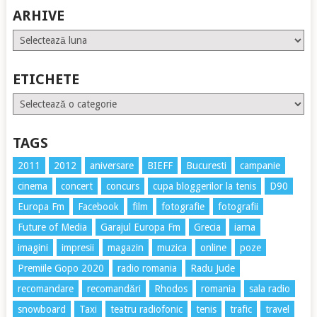
ARHIVE
Arhive
ETICHETE
Etichete
TAGS
2011
2012
aniversare
BIEFF
Bucuresti
campanie
cinema
concert
concurs
cupa bloggerilor la tenis
D90
Europa Fm
Facebook
film
fotografie
fotografii
Future of Media
Garajul Europa Fm
Grecia
iarna
imagini
impresii
magazin
muzica
online
poze
Premiile Gopo 2020
radio romania
Radu Jude
recomandare
recomandări
Rhodos
romania
sala radio
snowboard
Taxi
teatru radiofonic
tenis
trafic
travel