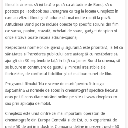
filmul la cinema, să își facă o poză cu atitudine de Bond, să o
posteze pe Facebook sau Instagram cu tag la locația Cineplexx în
care au văzut filmul și să adune cât mai multe reacții la poză.
Atitudinea Bond poate include obiecte tip specific acțiunii din film
ca: sacou, papion, cravată, ochelari de soare, gadget de spion și
orice altceva poate inspira acțiune-spionaj.
Respectarea normelor de igienă și siguranță este prioritară, la fel ca
sănătatea și încrederea publicului care așteaptă cu nerăbdare să
ajungă din 30 septembrie față în față cu James Bond la cinema, să
se bucure in continuare de gustul și mirosul irezistibile ale
floricelelor, de confortul fotoliilor și cel mai bun sunet de film.
Programul filmului ‘Nu e vreme de murit’ pentru întreaga
săptămână și normele de acces în cinematograf specifice fiecărui
oraș pot fi consultate oricând online pe site-ul www.cineplexx.ro
sau prin aplicația de mobil.
Cineplexx este unul dintre cei mai importanți operatori de
cinematografe din Europa Centrală și de Est, cu o experiență de
peste 50 de ani în industrie. Compania deține în prezent peste 60