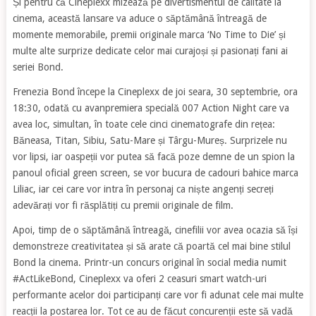
Și pentru că Cineplexx mizează pe divertismentul de calitate la
cinema, această lansare va aduce o săptămână întreagă de
momente memorabile, premii originale marca ‘No Time to Die’ și
multe alte surprize dedicate celor mai curajoși și pasionați fani ai
seriei Bond.
Frenezia Bond începe la Cineplexx de joi seara, 30 septembrie, ora
18:30, odată cu avanpremiera specială 007 Action Night care va
avea loc, simultan, în toate cele cinci cinematografe din rețea:
Băneasa, Titan, Sibiu, Satu-Mare și Târgu-Mureș. Surprizele nu
vor lipsi, iar oaspeții vor putea să facă poze demne de un spion la
panoul oficial green screen, se vor bucura de cadouri bahice marca
Liliac, iar cei care vor intra în personaj ca niște angenți secreți
adevărați vor fi răsplătiți cu premii originale de film.
Apoi, timp de o săptămână întreagă, cinefilii vor avea ocazia să își
demonstreze creativitatea și să arate că poartă cel mai bine stilul
Bond la cinema. Printr-un concurs original în social media numit
#ActLikeBond, Cineplexx va oferi 2 ceasuri smart watch-uri
performante acelor doi participanți care vor fi adunat cele mai multe
reacții la postarea lor. Tot ce au de făcut concurenții este să vadă