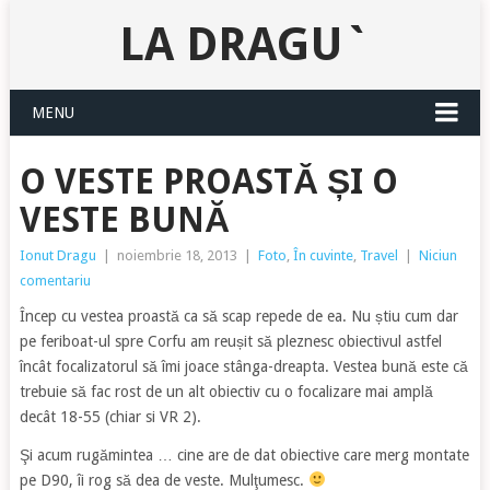
LA DRAGU`
MENU
O VESTE PROASTĂ ȘI O
VESTE BUNĂ
Ionut Dragu
|
noiembrie 18, 2013
|
Foto
,
În cuvinte
,
Travel
|
Niciun
comentariu
Încep cu vestea proastă ca să scap repede de ea. Nu știu cum dar
pe feriboat-ul spre Corfu am reușit să pleznesc obiectivul astfel
încât focalizatorul să îmi joace stânga-dreapta. Vestea bună este că
trebuie să fac rost de un alt obiectiv cu o focalizare mai amplă
decât 18-55 (chiar si VR 2).
Şi acum rugămintea … cine are de dat obiective care merg montate
pe D90, îi rog să dea de veste. Mulţumesc.