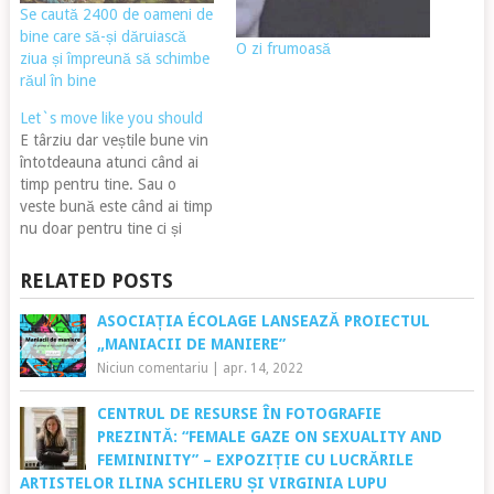
Se caută 2400 de oameni de
bine care să-și dăruiască
O zi frumoasă
ziua și împreună să schimbe
răul în bine
Let`s move like you should
E târziu dar veștile bune vin
întotdeauna atunci când ai
timp pentru tine. Sau o
veste bună este când ai timp
nu doar pentru tine ci și
pentru ceva sau cineva în
care crezi !? Eu cred
RELATED POSTS
încontinuare că nu prostul
aleargă și nu este un joc dea
ASOCIAȚIA ÉCOLAGE LANSEAZĂ PROIECTUL
cine este…
„MANIACII DE MANIERE”
Niciun comentariu
|
apr. 14, 2022
CENTRUL DE RESURSE ÎN FOTOGRAFIE
PREZINTĂ: “FEMALE GAZE ON SEXUALITY AND
FEMININITY” – EXPOZIȚIE CU LUCRĂRILE
ARTISTELOR ILINA SCHILERU ȘI VIRGINIA LUPU