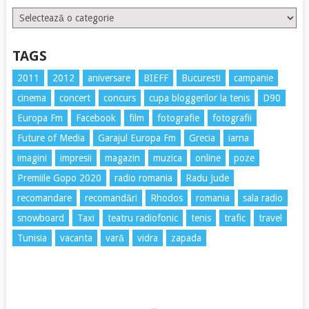
Etichete
TAGS
2011
2012
aniversare
BIEFF
Bucuresti
campanie
cinema
concert
concurs
cupa bloggerilor la tenis
D90
Europa Fm
Facebook
film
fotografie
fotografii
Future of Media
Garajul Europa Fm
Grecia
iarna
imagini
impresii
magazin
muzica
online
poze
Premiile Gopo 2020
radio romania
Radu Jude
recomandare
recomandări
Rhodos
romania
sala radio
snowboard
Taxi
teatru radiofonic
tenis
trafic
travel
Tunisia
vacanta
vară
vidra
zapada