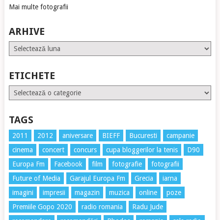
Mai multe fotografii
ARHIVE
Arhive
ETICHETE
Etichete
TAGS
2011
2012
aniversare
BIEFF
Bucuresti
campanie
cinema
concert
concurs
cupa bloggerilor la tenis
D90
Europa Fm
Facebook
film
fotografie
fotografii
Future of Media
Garajul Europa Fm
Grecia
iarna
imagini
impresii
magazin
muzica
online
poze
Premiile Gopo 2020
radio romania
Radu Jude