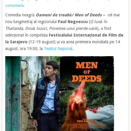
comentariu
Comedia neagră
Oameni de treabă/ Men of Deeds
–
cel mai
nou lungmetraj al regizorului
Paul Negoescu
(
O lună în
Thailanda
,
Două lozuri
,
Povestea unui pierde-vară
), a fost
selecționat în competiția
Festivalului Internațional de Film de
la Sarajevo
(12-19 august) și va avea premiera mondială pe 14
august, ora 19:00, la
Teatrul Național
.