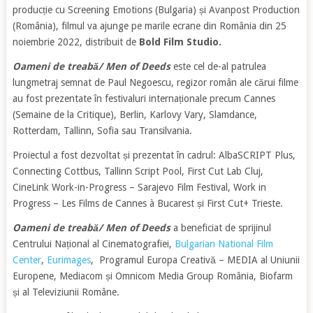
producție cu Screening Emotions (Bulgaria) și Avanpost Production
(România), filmul va ajunge pe marile ecrane din România din 25
noiembrie 2022, distribuit de
Bold Film Studio.
Oameni de treabă/ Men of Deeds
este cel de-al patrulea
lungmetraj semnat de Paul Negoescu, regizor român ale cărui filme
au fost prezentate în festivaluri internaționale precum Cannes
(Semaine de la Critique), Berlin, Karlovy Vary, Slamdance,
Rotterdam, Tallinn, Sofia sau Transilvania.
Proiectul a fost dezvoltat și prezentat în cadrul: AlbaSCRIPT Plus,
Connecting Cottbus, Tallinn Script Pool, First Cut Lab Cluj,
CineLink Work-in-Progress – Sarajevo Film Festival, Work in
Progress – Les Films de Cannes à Bucarest și First Cut+ Trieste.
Oameni de treabă/ Men of Deeds
a beneficiat de sprijinul
Centrului Național al Cinematografiei,
Bulgarian National Film
Center
,
Eurimages
, Programul Europa Creativă – MEDIA al Uniunii
Europene, Mediacom și Omnicom Media Group România, Biofarm
și al Televiziunii Române.