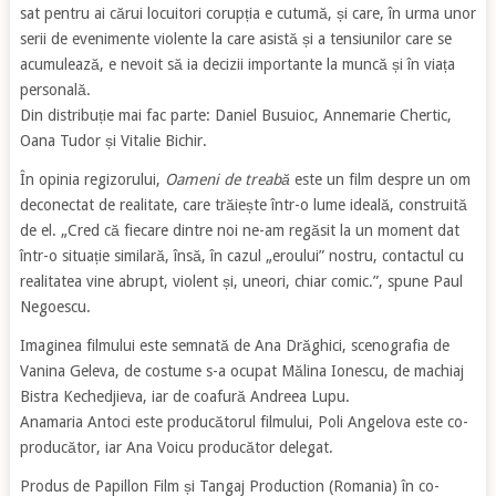
sat pentru ai cărui locuitori corupția e cutumă, și care, în urma unor
serii de evenimente violente la care asistă și a tensiunilor care se
acumulează, e nevoit să ia decizii importante la muncă și în viața
personală.
Din distribuție mai fac parte: Daniel Busuioc, Annemarie Chertic,
Oana Tudor și Vitalie Bichir.
În opinia regizorului,
Oameni de treabă
este un film despre un om
deconectat de realitate, care trăiește într-o lume ideală, construită
de el. „Cred că fiecare dintre noi ne-am regăsit la un moment dat
într-o situație similară, însă, în cazul „eroului” nostru, contactul cu
realitatea vine abrupt, violent și, uneori, chiar comic.”, spune Paul
Negoescu.
Imaginea filmului este semnată de Ana Drăghici, scenografia de
Vanina Geleva, de costume s-a ocupat Mălina Ionescu, de machiaj
Bistra Kechedjieva, iar de coafură Andreea Lupu.
Anamaria Antoci este producătorul filmului, Poli Angelova este co-
producător, iar Ana Voicu producător delegat.
Produs de Papillon Film și Tangaj Production (Romania) în co-