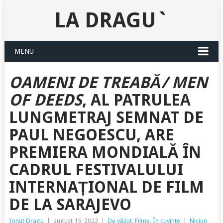
LA DRAGU`
MENU
OAMENI DE TREABĂ/ MEN
OF DEEDS
, AL PATRULEA
LUNGMETRAJ SEMNAT DE
PAUL NEGOESCU, ARE
PREMIERA MONDIALĂ ÎN
CADRUL FESTIVALULUI
INTERNAȚIONAL DE FILM
DE LA SARAJEVO
Ionut Dragu
|
august 15, 2022
|
De văzut
,
Filme
,
În cuvinte
|
Niciun