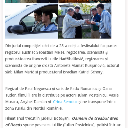
Din juriul competiției celei de-a 28-a ediții a festivalului fac parte:
regizorul austriac Sebastian Meise, regizoarea, scenarista și
producătoarea franceză Lucile Hadžihalilović, regizoarea și
scenarista de origine croată Antoneta Alamat Kusijanović, actorul
sârb Milan Marić și producătorul israelian Katriel Schory.
Regizat de Paul Negoescu și scris de Radu Romaniuc și Oana
Tudor, filmul îi are în distribuție pe actorii Iulian Postelnicu, Vasile
Muraru, Anghel Damian și
Crina Semciuc
și ne transpune într-o
zonă rurală din Nordul României.
Filmat anul trecut în județul Botoșani,
Oameni de treabă/ Men
of Deeds
spune povestea lui Ilie (Iulian Postelnicu), polițist într-un