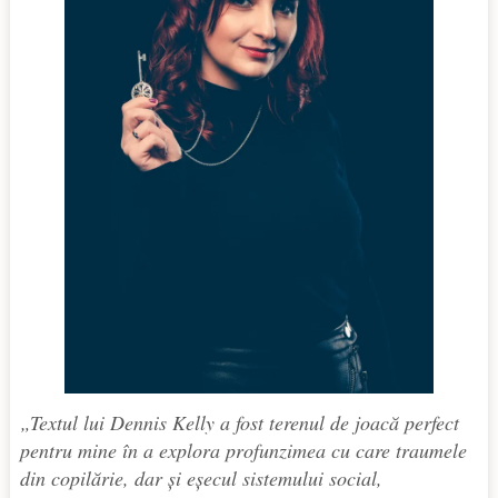
„Textul lui Dennis Kelly a fost terenul de joacă perfect
pentru mine în a explora profunzimea cu care traumele
din copilărie, dar și eșecul sistemului social,