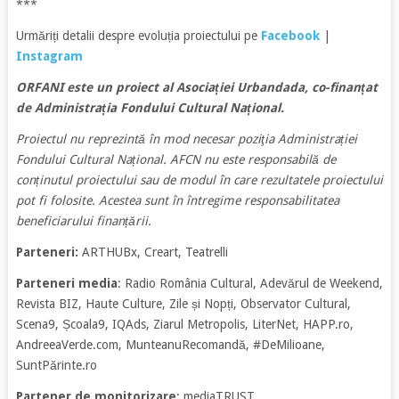
***
Urmăriți detalii despre evoluția proiectului pe
Facebook
|
Instagram
ORFANI este un proiect al Asociației Urbandada, co-finanțat
de Administrația Fondului Cultural Național.
Proiectul nu reprezintă în mod necesar poziţia Administrației
Fondului Cultural Național. AFCN nu este responsabilă de
conținutul proiectului sau de modul în care rezultatele proiectului
pot fi folosite. Acestea sunt în întregime responsabilitatea
beneficiarului finanțării.
Parteneri:
ARTHUBx, Creart, Teatrelli
Parteneri media
: Radio România Cultural, Adevărul de Weekend,
Revista BIZ, Haute Culture, Zile și Nopți, Observator Cultural,
Scena9, Școala9, IQAds, Ziarul Metropolis, LiterNet, HAPP.ro,
AndreeaVerde.com, MunteanuRecomandă, #DeMilioane,
SuntPărinte.ro
Partener de monitorizare
: mediaTRUST