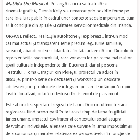
Matilda the Musical
. Pe lângă cariera sa teatrală și
cinematografică, Dennis Kelly s-a remarcat prin pozițiile ferme pe
care le-a luat public în cadrul unor contexte sociale importante, cum
ar fi condițiile din spitale și calitatea serviciilor medicale din Irlanda.
ORFANI
reflectă realitățile autohtone și explorează într-un mod
cât mai actual și transparent teme precum legăturile familiale,
rasismul, abandonul și solidaritatea în fața adversităților. Dincolo de
reprezentațiile spectacolului, care vor avea loc pe scena mai multor
spații culturale independente din București, dar și pe scena
Teatrului „Toma Caragiu” din Ploiești, proiectul va aduce în
discuție, printr-o serie de dezbateri și workshop-uri dedicate
adolescenților, problemele de integrare pe care le întâmpină copiii
instituționalizați, odată cu ieșirea din sistemul de plasament.
Este al cincilea spectacol regizat de Laura Ducu în ultimii trei ani,
regizoarea fiind preocupată în tot acest timp de tema fragilității
ființei umane, impactul covârșitor al contextului social asupra
dezvoltării individuale, alienarea care survine în urma imposibilității
de a comunica și mai ales relativizarea perspectivelor în funcție de