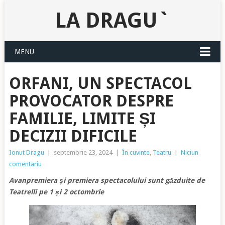
LA DRAGU`
MENU
ORFANI, UN SPECTACOL
PROVOCATOR DESPRE
FAMILIE, LIMITE ȘI
DECIZII DIFICILE
Ionut Dragu
|
septembrie 23, 2024
|
În cuvinte
,
Teatru
|
Niciun
comentariu
Avanpremiera și premiera spectacolului sunt găzduite de
Teatrelli pe 1 și 2 octombrie