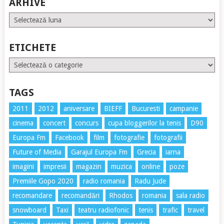
ARHIVE
Arhive
ETICHETE
Etichete
TAGS
2011
2012
aniversare
BIEFF
Bucuresti
campanie
cinema
concert
concurs
cupa bloggerilor la tenis
D90
Europa Fm
Facebook
film
fotografie
fotografii
Future of Media
Garajul Europa Fm
Grecia
iarna
imagini
impresii
magazin
muzica
online
poze
Premiile Gopo 2020
radio romania
Radu Jude
recomandare
recomandări
Rhodos
romania
sala radio
snowboard
Taxi
teatru radiofonic
tenis
trafic
travel