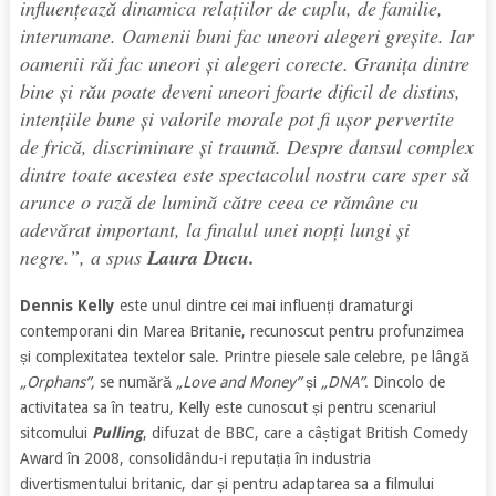
influențează dinamica relațiilor de cuplu, de familie,
interumane. Oamenii buni fac uneori alegeri greșite. Iar
oamenii răi fac uneori și alegeri corecte. Granița dintre
bine și rău poate deveni uneori foarte dificil de distins,
intențiile bune și valorile morale pot fi ușor pervertite
de frică, discriminare și traumă. Despre dansul complex
dintre toate acestea este spectacolul nostru care sper să
arunce o rază de lumină către ceea ce rămâne cu
adevărat important, la finalul unei nopți lungi și
negre.”
, a spus
Laura Ducu.
Dennis Kelly
este unul dintre cei mai influenți dramaturgi
contemporani din Marea Britanie, recunoscut pentru profunzimea
și complexitatea textelor sale. Printre piesele sale celebre, pe lângă
„Orphans”,
se numără
„Love and Money”
și
„DNA”
. Dincolo de
activitatea sa în teatru, Kelly este cunoscut și pentru scenariul
sitcomului
Pulling
, difuzat de BBC, care a câștigat British Comedy
Award în 2008, consolidându-i reputația în industria
divertismentului britanic, dar și pentru adaptarea sa a filmului