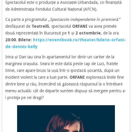
Spectacolul este o producție a Asociației Urbandada, co-finanțată
de Administrația Fondului Cultural Național (AFCN).
Ca parte a programului
„Spectacole independente în premieră”
desfășurat de
Teatrelli
, spectacolul
ORFANI
va avea primele
două reprezentații în București pe
1
și
2 octombrie
, de la ora
20:00
.
Bilete:
https://eventbook.ro/theater/bilete-orfani-
de-dennis-kelly
Irina și Dan iau cina în apartamentul lor dintr-un cartier de la
marginea orașului. Seara le este dată peste cap de Luci, fratele
Irinei, care apare brusc la ușă într-o ipostază șocantă, după un
incident violent la care a luat parte.
ORFANI
explorează liniile fine
dintre bine și rău, încercând să găsească răspunsul la o întrebare
mereu actuală: cât de departe suntem dispuși să mergem pentru a-
i proteja pe cei dragi?