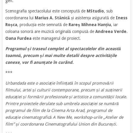
gen.
Scenografia spectacolului este concepută de
MStudio
, sub
coordonarea lui
Marius A. Stănică
și asistența asigurată de
Iness
Roșca
, producția este semnată de
Rareș Mihnea Hanțiu
, iar
coloana sonoră are muzică originală compusă de
Andreea Verde
.
Oana Furdea
este managerul de proiect.
Programul și traseul complet al spectacolelor din această
toamnă, precum și mai multe detalii despre activitățile
conexe, vor fi anunțate în curând.
***
Urbandada este o asociație înființată în scopul promovării
filmului, artei și culturii contemporane, precum și al susținerii
educației și formării profesionale și artistice a comunității locale.
Printre proiectele derulate sub umbrela asociației se numără
programul de film de la Cinema Arta Arad, programul de
educație cinematografică A New Me, workshop-urile „Atelier de
film” și coordonarea Cinematografului Union din București.