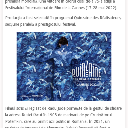
premiera mondială luna viitoare în cadrul celei de-a 75-a ediții a
Festivalului Internațional de Film de la Cannes (17-28 mai 2022).
Producția a fost selectată în programul Quinzaine des Réalisateurs,
secțiune paralelă a prestigiosului festival.
Filmul scris și regizat de Radu Jude pornește de la gestul de sfidare
la adresa Rusiei făcut în 1905 de marinarii de pe Crucișătorul
Potemkin, care au primit azil politic în România. În 2021, un
sculptor (interpretat de Alexandru Dabija) încearcă să facă o