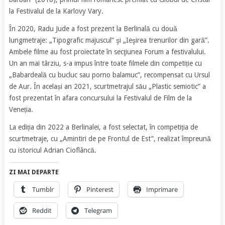
la Festivalul de la Karlovy Vary.
În 2020, Radu Jude a fost prezent la Berlinală cu două
lungmetraje: „Tipografic majuscul” şi „Ieşirea trenurilor din gară”.
Ambele filme au fost proiectate în secţiunea Forum a festivalului.
Un an mai târziu, s-a impus între toate filmele din competiție cu
„Babardeală cu bucluc sau porno balamuc”, recompensat cu Ursul
de Aur. În același an 2021, scurtmetrajul său „Plastic semiotic” a
fost prezentat în afara concursului la Festivalul de Film de la
Veneția.
La ediția din 2022 a Berlinalei, a fost selectat, în competiția de
scurtmetraje, cu „Amintiri de pe Frontul de Est”, realizat împreună
cu istoricul Adrian Cioflâncă.
ZI MAI DEPARTE
Tumblr
Pinterest
Imprimare
Reddit
Telegram