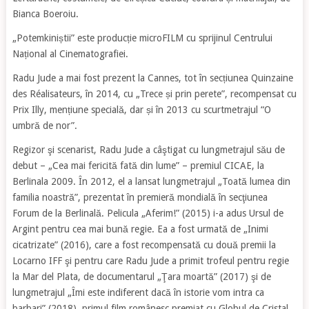
Bianca Boeroiu.
„Potemkiniștii” este producție microFILM cu sprijinul Centrului
Național al Cinematografiei.
Radu Jude a mai fost prezent la Cannes, tot în secțiunea Quinzaine
des Réalisateurs, în 2014, cu „Trece și prin perete”, recompensat cu
Prix Illy, mențiune specială, dar și în 2013 cu scurtmetrajul “O
umbră de nor”.
Regizor şi scenarist, Radu Jude a câştigat cu lungmetrajul său de
debut – „Cea mai fericită fată din lume” – premiul CICAE, la
Berlinala 2009. În 2012, el a lansat lungmetrajul „Toată lumea din
familia noastră”, prezentat în premieră mondială în secţiunea
Forum de la Berlinală. Pelicula „Aferim!” (2015) i-a adus Ursul de
Argint pentru cea mai bună regie. Ea a fost urmată de „Inimi
cicatrizate” (2016), care a fost recompensată cu două premii la
Locarno IFF şi pentru care Radu Jude a primit trofeul pentru regie
la Mar del Plata, de documentarul „Ţara moartă” (2017) şi de
lungmetrajul „Îmi este indiferent dacă în istorie vom intra ca
barbari” (2018), primul film românesc premiat cu Globul de Cristal