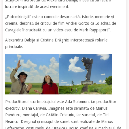
lucrare inspirată de acest eveniment.
„Potemkiniștii” este o comedie despre artă, istorie, memorie și
cinema, descrisă de criticul de film Andrei Gorzo ca „o schiță de
Caragiale încrucișată cu un video-eseu de Mark Rappaport”.
Alexandru Dabija și Cristina Drăghici interpretează rolurile
principale.
Producătorul scurtmetrajului este Ada Solomon, iar producător
executiv, Diana Caravia. Imaginea este semnată de Marius
Panduru, montajul, de Cătălin Cristuțiu, iar sunetul, de Titi
Fleancu. Designul și mixajul de sunet sunt realizate de Marius
Leftărache, costumele, de Cireșica Cuciuc, coafura și machiajul, de