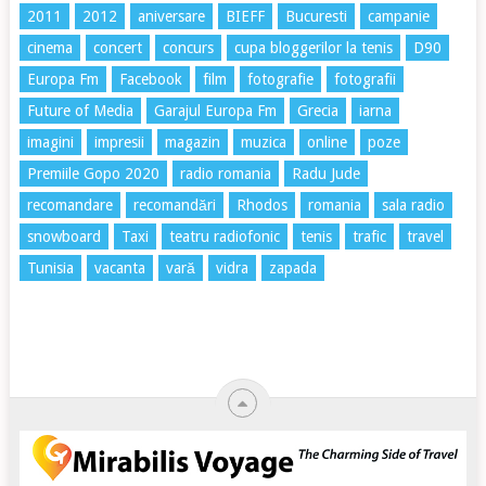
2011
2012
aniversare
BIEFF
Bucuresti
campanie
cinema
concert
concurs
cupa bloggerilor la tenis
D90
Europa Fm
Facebook
film
fotografie
fotografii
Future of Media
Garajul Europa Fm
Grecia
iarna
imagini
impresii
magazin
muzica
online
poze
Premiile Gopo 2020
radio romania
Radu Jude
recomandare
recomandări
Rhodos
romania
sala radio
snowboard
Taxi
teatru radiofonic
tenis
trafic
travel
Tunisia
vacanta
vară
vidra
zapada