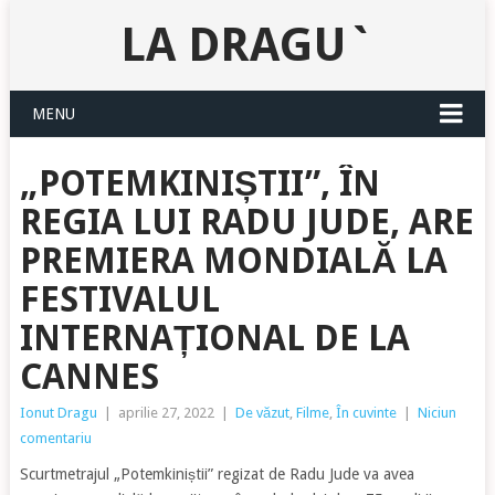
LA DRAGU`
MENU
„POTEMKINIȘTII”, ÎN
REGIA LUI RADU JUDE, ARE
PREMIERA MONDIALĂ LA
FESTIVALUL
INTERNAȚIONAL DE LA
CANNES
Ionut Dragu
|
aprilie 27, 2022
|
De văzut
,
Filme
,
În cuvinte
|
Niciun
comentariu
Scurtmetrajul „Potemkiniștii” regizat de Radu Jude va avea