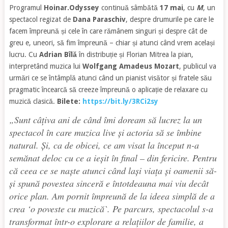
Programul
Hoinar.Odyssey
continuă sâmbătă
17 mai
, cu
M
, un
spectacol regizat de
Dana Paraschiv
, despre drumurile pe care le
facem împreună și cele în care rămânem singuri și despre cât de
greu e, uneori, să fim împreună – chiar și atunci când vrem același
lucru. Cu
Adrian Bîlă
în distribuție și Florian Mitrea la pian,
interpretând muzica lui
Wolfgang Amadeus Mozart
, publicul va
urmări ce se întâmplă atunci când un pianist visător și fratele său
pragmatic încearcă să creeze împreună o aplicație de relaxare cu
muzică clasică.
Bilete:
https://bit.ly/3RCi2sy
„Sunt câțiva ani de când îmi doream să lucrez la un
spectacol în care muzica live și actoria să se îmbine
natural. Și, ca de obicei, ce am visat la început n-a
semănat deloc cu ce a ieșit în final – din fericire. Pentru
că ceea ce se naște atunci când lași viața și oamenii să-
și spună povestea sinceră e întotdeauna mai viu decât
orice plan. Am pornit împreună de la ideea simplă de a
crea ‘o poveste cu muzică`. Pe parcurs, spectacolul s-a
transformat într-o explorare a relațiilor de familie, a