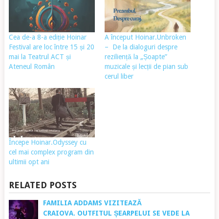
Cea de-a 8-a ediție Hoinar
A început Hoinar.Unbroken
Festival are loc între 15 și 20
– De la dialoguri despre
mai la Teatrul ACT și
reziliență la „Șoapte”
Ateneul Român
muzicale și lecții de pian sub
cerul liber
Începe Hoinar.Odyssey cu
cel mai complex program din
ultimii opt ani
RELATED POSTS
FAMILIA ADDAMS VIZITEAZĂ
CRAIOVA. OUTFITUL ȘEARPELUI SE VEDE LA