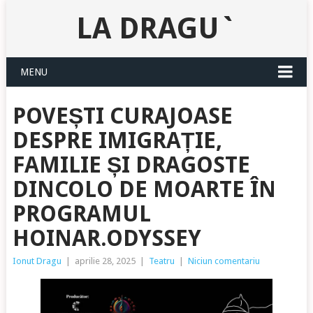
LA DRAGU`
MENU
POVEȘTI CURAJOASE
DESPRE IMIGRAȚIE,
FAMILIE ȘI DRAGOSTE
DINCOLO DE MOARTE ÎN
PROGRAMUL
HOINAR.ODYSSEY
Ionut Dragu
|
aprilie 28, 2025
|
Teatru
|
Niciun comentariu