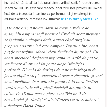
invitată să cânte alături de unul dintre artiștii serii, în deschiderea
spectacolului, un gest care reflectă fidel misiunea proiectului Hoinar
încă de la începuturi: susținerea performanței și excelenței în
educația artistică românească.
Bilete:
https://bit.ly/4cOKukr
„De câte ori nu ne-am dorit să avem o vedere de
ansamblu asupra vieții noastre? Cred că acest moment
se întâmplă o singură dată, atunci când puzzle-ul
propriei noastre vieți este complet. Pentru mine, acest
puzzle reprezintă ‘ideea’ vieții fiecăruia dintre noi. Cu
acest spectacol desfacem împreună un astfel de puzzle,
iar fiecare dintre noi își poate alege ‘rămășița’
preferată. Dincolo de dorința de a ne reîndrăgosti de
fiecare clipă a vieții, spectacolul acesta răspunde și unei
nevoi profunde de a sublinia faptul că la baza fiecărei
lucrări muzicale stă o piesă decisivă din puzzle-ul
cuiva. Pe 18 mai aceste piese sunt Trio nr. 2 de
Șostakovici și ‘rămășițe’ din Winterreise de Schubert.”
,
a declarat
Daria Tudor
.