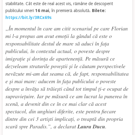
stabilitate. Cât este de real acest vis, rămâne de descoperit
publicului vineri
16 mai
, în premieră absolută.
Bilete:
https://bit.ly/3RCx69s
„În momentul în care am citit scenariul pe care Florian
mi l-a propus am avut emoții la gândul că este o
responsabilitate destul de mare să aduci în fața
publicului, în contextul actual, o poveste despre
imigrație și dorința de apartenență. Pe măsură ce
dezveleam straturile poveștii și le căutam perspectivele
nevăzute mi-am dat seama că, de fapt, responsabilitatea
e și mai mare: aducem în fața publicului o poveste
despre a învăța să trăiești când tot timpul ți-e ocupat de
supraviețuire. Iar pe măsură ce am lucrat la punerea în
scenă, a devenit din ce în ce mai clar că acest
spectacol, din unghiuri diferite, este pentru fiecare
dintre din cei 3 artiști implicați, o treaptă din propria
scară spre Paradis.”
, a declarat
Laura Ducu
.