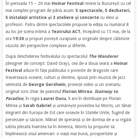
În perioada 15 – 20 mai
Hoinar Festival
revine la București cu cel
mai complex program de până acum:
5 spectacole, 5 dezbateri,
5 instalații artistice și 3 ateliere și concerte
cu elevi și
profesori. Patru dintre spectacolele propuse la ediția cu numărul 8
au loc pe scena intimă a
Teatrului ACT
, începând cu 15 mai, de la
ora
19:30
și propun povești curajoase și originale despre călătorie
văzută din perspective complexe și diferite.
După deschiderea festivalului cu spectacolul
The Wanderer
(designer de concept: David Gray), cea de-a doua seară a
Hoinar
Festival
aduce în fața publicului o poveste de dragoste care
traversează oceane, culturi și destine, spusă prin muzică de jazz
semnată de
George Gershwin
, proiecții video și un scenariu
original scris chiar de pianistul
Florian Mitrea
.
Stairway to
Paradise
, în regia
Laurei Ducu
, îi are în distribuție pe Florian
Mitrea și
Sarah Gabriel
și urmărește povestea lui Morris, un tânăr
imigrant din Europa de Est care sosește în Statele Unite, fugind de
persecuție și sărăcie. Mânat de speranță și de dorința de a-și regăsi
iubita plecată înaintea lui în America, Morris își propune să
împlinească visul american: o viață mai bună, prosperitate și