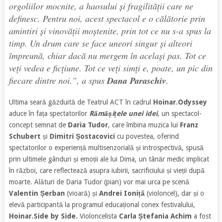
orgoliilor mocnite, a haosului și fragilității care ne
definesc. Pentru noi, acest spectacol e o călătorie prin
amintiri și vinovății moștenite, prin tot ce nu s-a spus la
timp. Un drum care se face uneori singur și alteori
împreună, chiar dacă nu mergem în același pas. Tot ce
veți vedea e ficțiune. Tot ce veți simți e, poate, un pic din
fiecare dintre noi.”
, a spus
Dana Paraschiv
.
Ultima seară găzduită de Teatrul ACT în cadrul
Hoinar.Odyssey
aduce în fața spectatorilor
Rămășițele unei idei
, un spectacol-
concept semnat de
Daria Tudor
, care îmbina muzica lui
Franz
Schubert
și
Dimitri Șostacovici
cu povestea, oferind
spectatorilor o experiență multisenzorială și introspectivă, spusă
prin ultimele gânduri și emoții ale lui Dima, un tânăr medic implicat
în război, care reflectează asupra iubirii, sacrificiului și vieții după
moarte. Alături de Daria Tudor (pian) vor mai urca pe scenă
Valentin Șerban
(vioară) și
Andrei Ioniță
(violoncel), dar și o
elevă participantă la programul educațional conex festivalului,
Hoinar.Side by Side.
Violoncelista
Carla Ștefania Achim
a fost