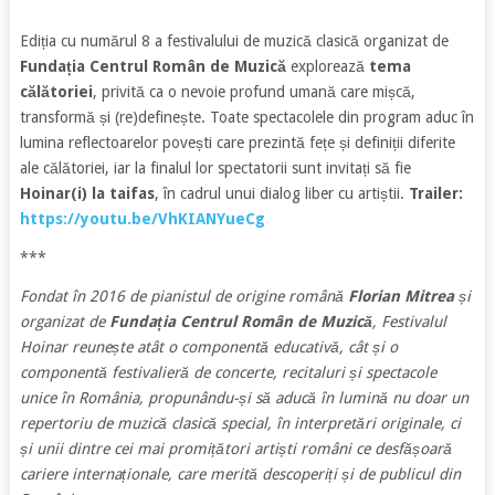
Ediția cu numărul 8 a festivalului de muzică clasică organizat de
Fundația Centrul Român de Muzică
explorează
tema
călătoriei
, privită ca o nevoie profund umană care mișcă,
transformă și (re)definește. Toate spectacolele din program aduc în
lumina reflectoarelor povești care prezintă fețe și definiții diferite
ale călătoriei, iar la finalul lor spectatorii sunt invitați să fie
Hoinar(i) la taifas
, în cadrul unui dialog liber cu artiștii.
Trailer:
https://youtu.be/VhKIANYueCg
***
Fondat în 2016 de pianistul de origine română
Florian Mitrea
și
organizat de
Fundația Centrul Român de Muzică
, Festivalul
Hoinar reunește atât o componentă educativă, cât și o
componentă festivalieră de concerte, recitaluri și spectacole
unice în România, propunându-și să aducă în lumină nu doar un
repertoriu de muzică clasică special, în interpretări originale, ci
și unii dintre cei mai promițători artiști români ce desfășoară
cariere internaționale, care merită descoperiți și de publicul din