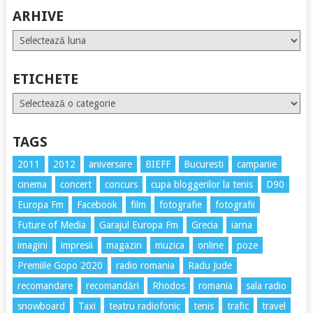
ARHIVE
Arhive
ETICHETE
Etichete
TAGS
2011
2012
aniversare
BIEFF
Bucuresti
campanie
cinema
concert
concurs
cupa bloggerilor la tenis
D90
Europa Fm
Facebook
film
fotografie
fotografii
Future of Media
Garajul Europa Fm
Grecia
iarna
imagini
impresii
magazin
muzica
online
poze
Premiile Gopo 2020
radio romania
Radu Jude
recomandare
recomandări
Rhodos
romania
sala radio
snowboard
Taxi
teatru radiofonic
tenis
trafic
travel