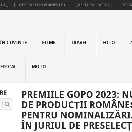
I „...
INTERNETICS PORNEȘTE Î...
„DELTA SĂLBATICĂ”,...
STRA
ÎN CUVINTE
FILME
TRAVEL
FOTO
EDICAL
MOTO
RE
PREMIILE GOPO 2023: 
DE PRODUCȚII ROMÂNEȘ
PENTRU NOMINALIZĂRI.
ÎN JURIUL DE PRESELEC