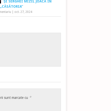
ŞI SERGHEI MIZIL JOACĂ ÎN
 „CĂSĂTORIA”
mentariu
|
oct. 27, 2024
*
rii sunt marcate cu