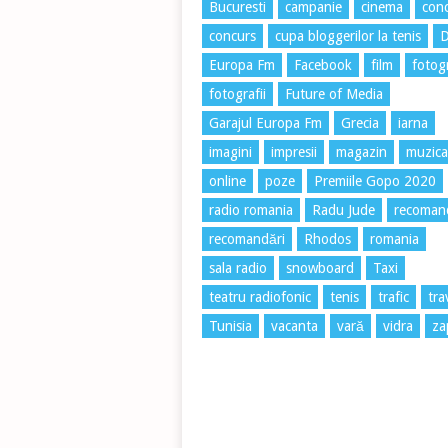
Bucuresti
campanie
cinema
conc
concurs
cupa bloggerilor la tenis
Europa Fm
Facebook
film
fotog
fotografii
Future of Media
Garajul Europa Fm
Grecia
iarna
imagini
impresii
magazin
muzica
online
poze
Premiile Gopo 2020
radio romania
Radu Jude
recoman
recomandări
Rhodos
romania
sala radio
snowboard
Taxi
teatru radiofonic
tenis
trafic
tra
Tunisia
vacanta
vară
vidra
za