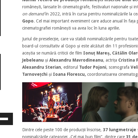
românești, lansate în cinematografe, festivaluri naționale și 
on demand
în 2022, intră în cursa pentru nominalizările la ce
Gopo
. Cel mai important eveniment care aduce anual în fața pub
cinematografiei românești va avea loc în luna aprilie.
Juriul de preselecție, care va stabili nominalizările pentru toat
board-ul consultativ al Gopo și este alcătuit din 11 profesioni
aceștia se numără criticii de film
Ionuț Mareș, Cătălin Olar
Jebeleanu
și
Alexandru Mavrodineanu
, actrița
Cristina 
Alexandru Sterian
, editorul
Tudor Pojoni
, scenografa
Vel
Tarnovețchi
și
Ioana Florescu,
coordonatoarea cinematogra
osește
ele
eată
Dintre cele peste 100 de producții înscrise,
37 lungmetraje
jos
nominalizările categoriei „Cel mai bun film”, dintre care
31 de