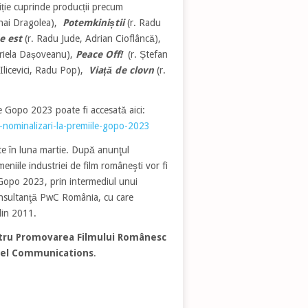
iție cuprinde producții precum
hai Dragolea),
Potemkiniștii
(r. Radu
e est
(r. Radu Jude, Adrian Cioflâncă),
riela Dașoveanu),
Peace Off!
(r. Ștefan
 Ilicevici, Radu Pop),
Viață de clovn
(r.
le Gopo 2023 poate fi accesată aici:
ru-nominalizari-la-premiile-gopo-2023
ite în luna martie. După anunţul
eniile industriei de film româneşti vor fi
 Gopo 2023, prin intermediul unui
onsultanţă PwC România, cu care
 din 2011.
ntru Promovarea Filmului Românesc
el Communications
.