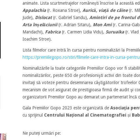
animate. Lista scurtmetrajelor românești înscrise la această ed
Appalachia
(r. Roxana Stroe),
Aurică, viață de câine
(r. Mi
Jude),
Dislocat
(r. Gabriel Sandu),
Amintiri de pe frontul d
Arta înșelăciunii
(r. Adrian Sitaru),
Mon Ami
(r. Carina-Gab
Mandachi),
Fabrica
(r. Carmen Lidia Vidu),
Suruaika
(r. Vlad
Ioachim Stroe).
Lista filmelor care intră în cursa pentru nominalizări la Premii
https://premiilegopo.ro/stiri/filmele-care-intra-in-cursa-pent
Nominalizările la toate categoriile Premiilor Gopo vor fi stabil
nominalizărilor, peste 650 de profesionişti activi din toate dom
invitaţi să voteze pentru desemnarea câştigătorilor trofeelor
mecanism de vot asigurat de prestigioasa firmă de audit şi c
organizatorii Premiilor Gopo au demarat un parteneriat încă
Gala Premiilor Gopo 2023 este organizată de
Asociaţia pe
cu sprijinul
Centrului Naţional al Cinematografiei
și
Bab
Ne puteți urmări pe: