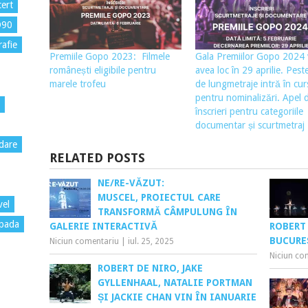
ert
D90
rafie
Premiile Gopo 2023: Filmele
Gala Premiilor Gopo 2024 
românești eligibile pentru
avea loc în 29 aprilie. Pest
marele trofeu
de lungmetraje intră în cur
pentru nominalizări. Apel 
înscrieri pentru categoriile
documentar și scurtmetraj
dare
RELATED POSTS
NE/RE-VĂZUT:
MUSCEL, PROIECTUL CARE
vel
TRANSFORMĂ CÂMPULUNG ÎN
pada
GALERIE INTERACTIVĂ
ROBERT
BUCUREȘ
Niciun comentariu
|
iul. 25, 2025
Niciun co
ROBERT DE NIRO, JAKE
GYLLENHAAL, NATALIE PORTMAN
ȘI JACKIE CHAN VIN ÎN IANUARIE