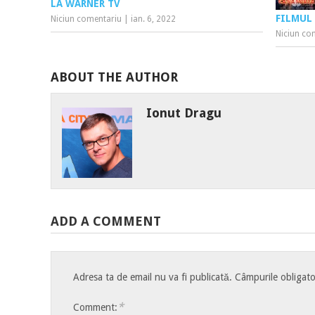
LA WARNER TV
FILMUL
Niciun comentariu
|
ian. 6, 2022
Niciun co
ABOUT THE AUTHOR
Ionut Dragu
ADD A COMMENT
Adresa ta de email nu va fi publicată.
Câmpurile obligato
*
Comment: