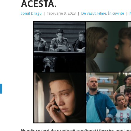
ACESTA.
Ionut Dragu
|
februarie 9, 2023
|
De văzut
,
Filme
,
În cuvinte
|
Număr record de producții românești înscrise anul ac