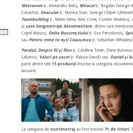
tru
Metronom
(r. Alexandru Belc)
,
Miracol
(r. Bogdan George-A
Canache),
Imaculat
(r. Monica Stan, George Chiper-Lillemar
i
Teambuilding
(r. Matei Dima, Alex Coteț, Cosmin Nedelcu),
șora
și
șase lungmetraje documentare
, dintre care menționă
umul.
Copel Moscu),
Delta Bucureștiului
(r. Eva Pervolovici),
Spi
sau
Pentru mine tu ești Ceaușescu
(r. Sebastian Mihăiles
Pocalul. Despre fii și fiice
(r. Cătălina Teser, Dana Bunescu
Lakatos),
Valuri pe uscat
(r. Raluca David) sau
Daniel și b
parte dintre cele
15 producții
înscrise la categoria documenta
ianuarie.
La categoria de
scurtmetraj
au fost înscrise
71 de titluri
, 