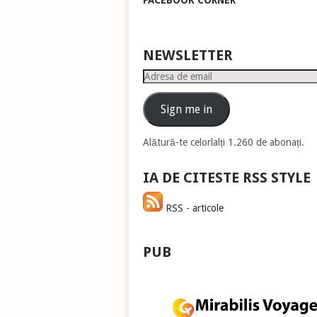
FACEBOOK CORNER
pen
a
măr
sau
NEWSLETTER
mic
Adresa
vol
de
email
Sign me in
Alătură-te celorlalți 1.260 de abonați.
IA DE CITESTE RSS STYLE
RSS - articole
PUB