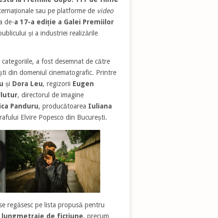
internaționale sau pe platforme de
video
a de-
a 17-a ediție a Galei Premiilor
licului și a industriei realizările
e categoriile, a fost desemnat de către
ști din domeniul cinematografic. Printre
u
și
Dora Leu
, regizorii
Eugen
Flutur
, directorul de imagine
ica Panduru
, producătoarea
Iuliana
fului Elvire Popesco din București.
se regăsesc pe lista propusă pentru
 lungmetraje de ficțiune
, precum