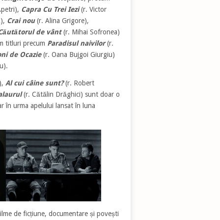
petri),
Capra Cu Trei Iezi
(r. Victor
k),
Crai nou
(r. Alina Grigore),
Căutătorul de vânt
(r. Mihai Sofronea)
m titluri precum
Paradisul naivilor
(r.
oni de Ocazie
(r. Oana Bujgoi Giurgiu)
cu).
),
Al cui câine sunt?
(r. Robert
alaurul
(r. Cătălin Drăghici) sunt doar o
r în urma apelului lansat în luna
filme de ficțiune, documentare și povești