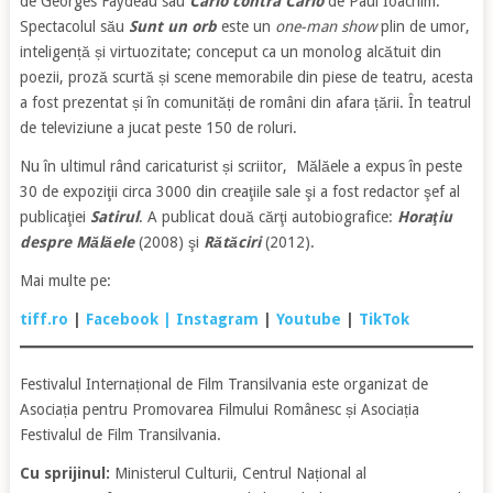
de Georges Faydeau sau
Carlo contra Carlo
de Paul Ioachim.
Spectacolul său
Sunt un orb
este un
one-man show
plin de umor,
inteligență și virtuozitate; conceput ca un monolog alcătuit din
poezii, proză scurtă și scene memorabile din piese de teatru, acesta
a fost prezentat și în comunități de români din afara țării. În teatrul
de televiziune a jucat peste 150 de roluri.
Nu în ultimul rând caricaturist și scriitor, Mălăele a expus în peste
30 de expoziţii circa 3000 din creaţiile sale şi a fost redactor şef al
publicaţiei
Satirul
. A publicat două cărţi autobiografice:
Horaţiu
despre Mălăele
(2008) şi
Rătăciri
(2012).
Mai multe pe:
tiff.ro
|
Facebook
| Instagram
|
Youtube
|
TikTok
Festivalul Internațional de Film Transilvania este organizat de
Asociația pentru Promovarea Filmului Românesc și Asociația
Festivalul de Film Transilvania.
Cu sprijinul:
Ministerul Culturii, Centrul Național al