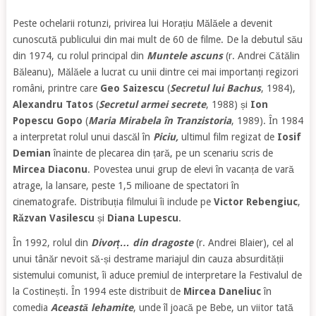
Peste ochelarii rotunzi, privirea lui Horațiu Mălăele a devenit
cunoscută publicului din mai mult de 60 de filme. De la debutul său
din 1974, cu rolul principal din
Muntele
ascuns
(r. Andrei Cătălin
Băleanu), Mălăele a lucrat cu unii dintre cei mai importanți regizori
români, printre care
Geo Saizescu
(
Secretul lui Bachus
, 1984),
Alexandru Tatos
(
Secretul armei secrete
, 1988) și
Ion
Popescu Gopo
(
Maria Mirabela în Tranzistoria
, 1989). În 1984
a interpretat rolul unui dascăl în
Piciu,
ultimul film regizat de
Iosif
Demian
înainte de plecarea din țară, pe un scenariu scris de
Mircea Diaconu
. Povestea unui grup de elevi în vacanța de vară
atrage, la lansare, peste 1,5 milioane de spectatori în
cinematografe. Distribuția filmului îi include pe
Victor Rebengiuc
,
Răzvan Vasilescu
și
Diana Lupescu
.
În 1992, rolul din
Divorț… din dragoste
(r. Andrei Blaier), cel al
unui tânăr nevoit să-și destrame mariajul din cauza absurdității
sistemului comunist, îi aduce premiul de interpretare la Festivalul de
la Costinești. În 1994 este distribuit de
Mircea Daneliuc
în
comedia
Această lehamite
, unde îl joacă pe Bebe, un viitor tată