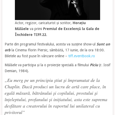
Actor, regizor, caricaturist și scriitor,
Horațiu
Mălăele
va primi
Premiul de Excelență la Gala de
Închidere TIFF.22
.
Parte din programul festivalului, acesta va susține show-ul
Sunt un
orb
la Cinema Florin Piersic, sâmbătă, 17 iunie, de la ora 18:00.
Biletele au fost puse în vânzare online –
tiff.eventbook.ro
Mălăele va participa și la o proiecție specială a filmului
Piciu
(r. Iosif
Demian, 1984).
„
Eu merg pe un principiu știut și împrumutat de la
Chaplin. Dacă produci un lucru de artă care place, în
egală măsură, bătrânului și copilului, prostului și
înțeleptului, profanului și inițiatului, asta este suprema
desfătare a creatorului în raportul lui unilateral cu
privitorul
”