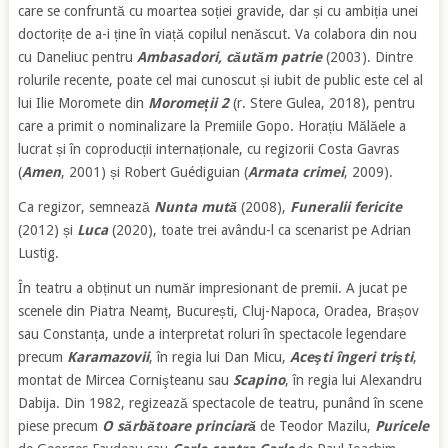
care se confruntă cu moartea soției gravide, dar și cu ambiția unei
doctorițe de a-i ține în viață copilul nenăscut. Va colabora din nou
cu Daneliuc pentru
Ambasadori, căutăm patrie
(2003). Dintre
rolurile recente, poate cel mai cunoscut și iubit de public este cel al
lui Ilie Moromete din
Moromeții 2
(r. Stere Gulea, 2018), pentru
care a primit o nominalizare la Premiile Gopo. Horațiu Mălăele a
lucrat și în coproducții internaționale, cu regizorii Costa Gavras
(
Amen
, 2001) și Robert Guédiguian (
Armata crimei
, 2009).
Ca regizor, semnează
Nunta mută
(2008),
Funeralii fericite
(2012)
și
Luca
(2020), toate trei avându-l ca scenarist pe Adrian
Lustig.
În teatru a obținut un număr impresionant de premii. A jucat pe
scenele din Piatra Neamț, București, Cluj-Napoca, Oradea, Brașov
sau Constanța, unde a interpretat roluri în spectacole legendare
precum
Karamazovii
, în regia lui Dan Micu,
Aceşti îngeri trişti
,
montat de Mircea Cornişteanu sau
Scapino
, în regia lui Alexandru
Dabija. Din 1982, regizează spectacole de teatru, punând în scene
piese precum
O sărbătoare princiară
de Teodor Mazilu,
Puricele