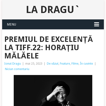
LA DRAGU`
MENU
PREMIUL DE EXCELENȚĂ
LA TIFF.22: HORAȚIU
MĂLĂELE
Ionut Dragu
|
mai 25, 2023
|
De văzut
,
Feature
,
Filme
,
În cuvinte
|
Niciun comentariu