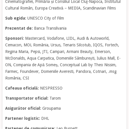
Cinematografiei, Primăria și Consiliul Local Cluj-Napoca, Institutul
Cultural Român, Europa Creativă – MEDIA, Scandinavian Films
Sub egida:
UNESCO City of Film
Prezentat de:
Banca Transilvania
Sponsori:
Mastercard, Vodafone, LIDL, Audi & Autoworld,
Cemacon, MOL România, Ursus, Tenaris Silcotub, IQOS, Fortech,
Regina Maria, Pepsi, JTI, Campari, Armani Beauty, Emerson,
McDonalds, Aqua Carpatica, Domeniile Sâmburești, Iulius Mall, E-
ON, Compania de Apă Someș, Conceptual Lab by Theo Nissim,
Farmec, Foundever, Domeniile Averesti, Pandora, Cotnari, .msg
România, CSI
Cafeaua oficială:
NESPRESSO
Transportator oficial:
Tarom
Asigurător oficial:
Groupama
Partener logistic:
DHL
Partener de comunicare:
Leo Burnett