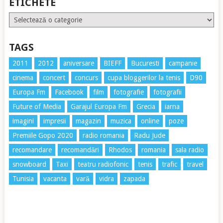
ETICHETE
Etichete
TAGS
2011
2012
aniversare
BIEFF
Bucuresti
campanie
cinema
concert
concurs
cupa bloggerilor la tenis
D90
Europa Fm
Facebook
film
fotografie
fotografii
Future of Media
Garajul Europa Fm
Grecia
iarna
imagini
impresii
magazin
muzica
online
poze
Premiile Gopo 2020
radio romania
Radu Jude
recomandare
recomandări
Rhodos
romania
sala radio
snowboard
Taxi
teatru radiofonic
tenis
trafic
travel
Tunisia
vacanta
vară
vidra
zapada