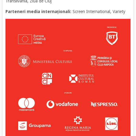
Transilvania, Ziua de Cluj
Parteneri media internaționali:
Screen International, Variety