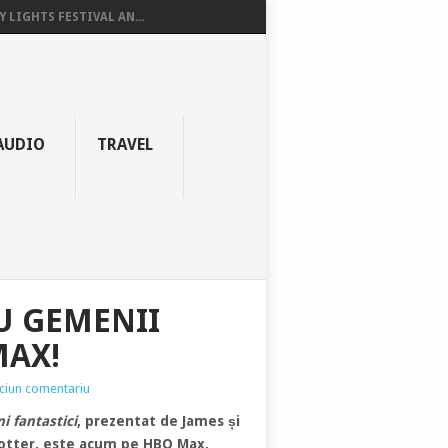
Y LIGHTS FESTIVAL AN...
AUDIO
TRAVEL
CU GEMENII
MAX!
ciun comentariu
ni fantastici
, prezentat de James și
 Potter, este acum pe HBO Max.