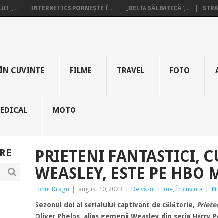
I „...
INTERNETICS PORNEȘTE Î...
„DELTA SĂLBATICĂ”,...
STRA
ÎN CUVINTE
FILME
TRAVEL
FOTO
EDICAL
MOTO
RE
PRIETENI FANTASTICI, 
WEASLEY, ESTE PE HBO 
Ionut Dragu
|
august 10, 2023
|
De văzut
,
Filme
,
În cuvinte
|
Ni
Sezonul doi al serialului captivant de călătorie,
Priete
Oliver Phelps, alias gemenii Weasley din seria Harry