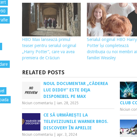
ert
D90
rafie
HBO Max lansează primul
Serialul original HBO Harry
teaser pentru serialul original
Potter își completează
„Harry Potter”, care va avea
distribuția cu noi membri ai
premiera de Crăciun
familiei Weasley
dare
RELATED POSTS
NOUL DOCUMENTAR „CĂDEREA
LUI DIDDY” ESTE DEJA
vel
DISPONIBIL PE MAX
pada
CLUB C
Niciun comentariu
|
ian. 28, 2025
Niciun co
CE SĂ URMĂREȘTI LA
TELEVIZIUNILE WARNER BROS.
DISCOVERY ÎN APRILIE
Niciun comentariu
|
apr. 3, 2024