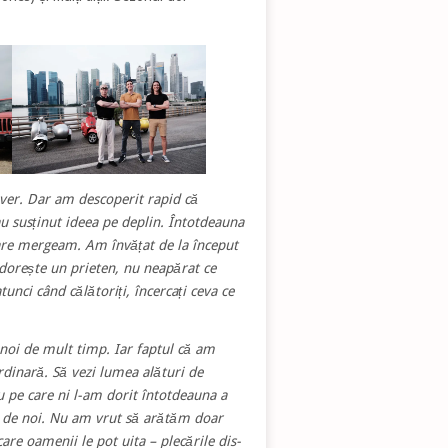
liver. Dar am descoperit rapid că
au susținut ideea pe deplin. Întotdeauna
n care mergeam. Am învățat de la început
i dorește un prieten, nu neapărat ce
tunci când călătoriți, încercați ceva ce
 noi de mult timp. Iar faptul că am
rdinară. Să vezi lumea alături de
u pe care ni l-am dorit întotdeauna a
ri de noi. Nu am vrut să arătăm doar
care oamenii le pot uita – plecările dis-