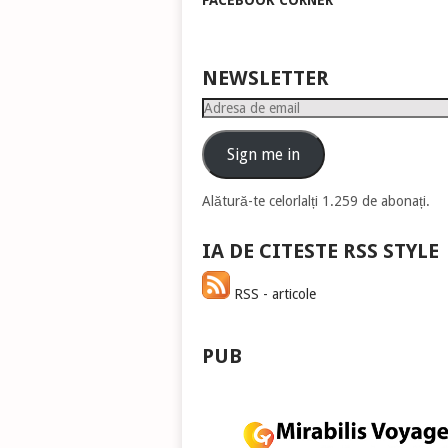
FACEBOOK CORNER
pen
a
măr
sau
NEWSLETTER
mic
Adresa
vol
de
email
Sign me in
Alătură-te celorlalți 1.259 de abonați.
IA DE CITESTE RSS STYLE
RSS - articole
PUB