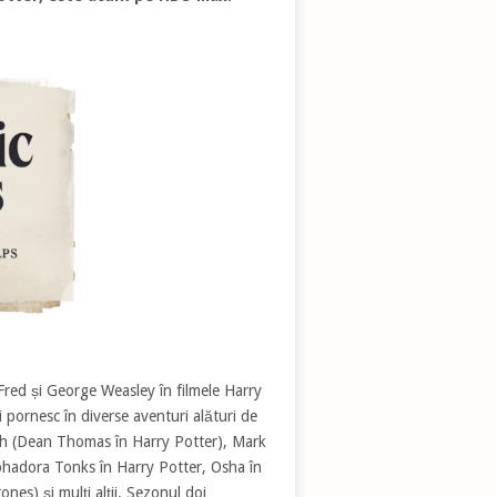
r Fred și George Weasley în filmele Harry
i pornesc în diverse aventuri alături de
Enoch (Dean Thomas în Harry Potter), Mark
phadora Tonks în Harry Potter, Osha în
es) și mulți alții. Sezonul doi