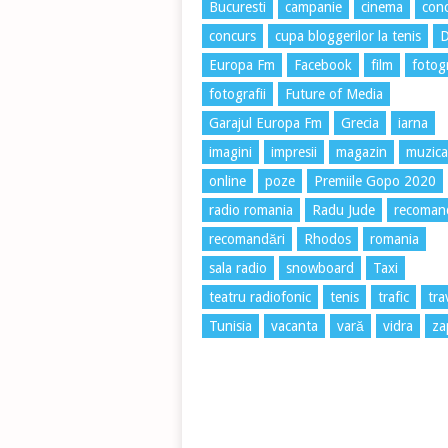
Bucuresti
campanie
cinema
conc
concurs
cupa bloggerilor la tenis
Europa Fm
Facebook
film
fotog
fotografii
Future of Media
Garajul Europa Fm
Grecia
iarna
imagini
impresii
magazin
muzica
online
poze
Premiile Gopo 2020
radio romania
Radu Jude
recoman
recomandări
Rhodos
romania
sala radio
snowboard
Taxi
teatru radiofonic
tenis
trafic
tra
Tunisia
vacanta
vară
vidra
za