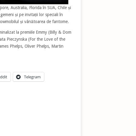
gapore, Australia, Florida în SUA, Chile și
emeni și pe invitații lor speciali în
snowmobilul și vânătoarea de fantome.
inalizat la premiile Emmy (Billy & Dom
gata Pieczynska (For the Love of the
James Phelps, Oliver Phelps, Martin
ddit
Telegram