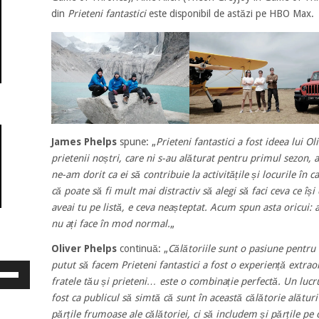
din
Prieteni fantastici
este disponibil de astăzi pe HBO Max.
James Phelps
spune: „
Prieteni fantastici a fost ideea lui O
prietenii noștri, care ni s-au alăturat pentru primul sezon, 
ne-am dorit ca ei să contribuie la activitățile și locurile î
că poate să fi mult mai distractiv să alegi să faci ceva ce îș
aveai tu pe listă, e ceva neașteptat. Acum spun asta oricui: a
nu ați face în mod normal.
„
Oliver Phelps
continuă: „
Călătoriile sunt o pasiune pentru
putut să facem Prieteni fantastici a fost o experiență extrao
osește
ele
fratele tău și prieteni… este o combinație perfectă. Un lucr
eată
fost ca publicul să simtă că sunt în această călătorie alătu
jos
părțile frumoase ale călătoriei, ci să includem și părțile pe 