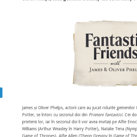
James și Oliver Phelps, actorii care au jucat rolurile gemenilo
Potter, se întorc cu sezonul doi din
Prieteni fantastici
. Cei do
prietenii lor, iar în sezonul doi îi vor avea invitați pe Alfie 
Williams (Arthur Weasley în Harry Potter), Natalie Tena (Nym
Game of Thrones), Alfie Allen (Theon Greyjoy în Game of Thron