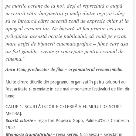
pe marile ecrane de la noi, deși el reprezintă o etapă
necesară către lungmetraj și mulți dintre regizori aleg
să se întoarcă către această zonă de expresie chiar și la
apogeul carierei lor. Ne bucură să fim printre cei care
prilejuiesc această ocazie publicului, să vadă pe ecran
mare astfel de bijuterii cinematografice – filme care așa
au fost gândite, create și concepute pentru ecranul de
cinema.”
Anca Puiu, producător de film – organizatorul evenimentului.
Multe dintre titlurile din programul organizat în patru calupuri au
fost arătate și premiate în cele mai importante festivaluri de film din
lume:
CALUP 1: SCURTĂ ISTORIE CELEBRĂ A FILMULUI DE SCURT
METRAJ:
Scurtă istorie
– regia Ion Popescu Gopo, Palme d’Or la Cannes în
1957
Memoria trandafirului
– regia Sergiu Nicolaescu – selectat în