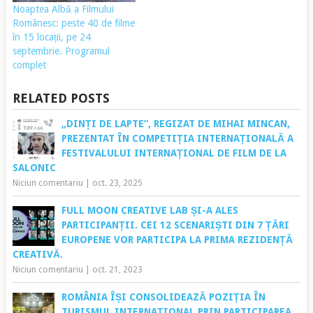
Noaptea Albă a Filmului
Românesc: peste 40 de filme
în 15 locații, pe 24
septembrie. Programul
complet
RELATED POSTS
„DINȚI DE LAPTE”, REGIZAT DE MIHAI MINCAN,
PREZENTAT ÎN COMPETIȚIA INTERNAȚIONALĂ A
FESTIVALULUI INTERNAȚIONAL DE FILM DE LA
SALONIC
Niciun comentariu
|
oct. 23, 2025
FULL MOON CREATIVE LAB ȘI-A ALES
PARTICIPANȚII. CEI 12 SCENARIȘTI DIN 7 ȚĂRI
EUROPENE VOR PARTICIPA LA PRIMA REZIDENȚĂ
CREATIVĂ.
Niciun comentariu
|
oct. 21, 2023
ROMÂNIA ÎȘI CONSOLIDEAZĂ POZIȚIA ÎN
TURISMUL INTERNAȚIONAL PRIN PARTICIPAREA