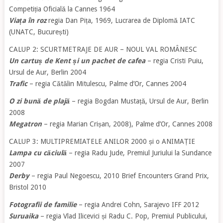
Competiția Oficială la Cannes 1964
Viața în roz
regia Dan Pița, 1969, Lucrarea de Diplomă IATC
(UNATC, București)
CALUP 2: SCURTMETRAJE DE AUR – NOUL VAL ROMÂNESC
Un cartuș de Kent și un pachet de cafea
– regia Cristi Puiu,
Ursul de Aur, Berlin 2004
Trafic
– regia Cătălin Mitulescu, Palme d’Or, Cannes 2004
O zi bună de plajă
– regia Bogdan Mustață, Ursul de Aur, Berlin
2008
Megatron
– regia Marian Crișan, 2008), Palme d’Or, Cannes 2008
CALUP 3: MULTIPREMIATELE ANILOR 2000 și o ANIMAȚIE
Lampa cu căciulă
– regia Radu Jude, Premiul Juriului la Sundance
2007
Derby
– regia Paul Negoescu, 2010 Brief Encounters Grand Prix,
Bristol 2010
Fotografii de familie
– regia Andrei Cohn, Sarajevo IFF 2012
Suruaika
– regia Vlad Ilicevici și Radu C. Pop, Premiul Publicului,