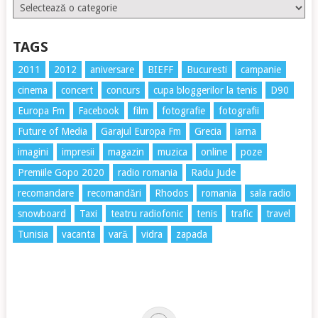
Etichete
TAGS
2011
2012
aniversare
BIEFF
Bucuresti
campanie
cinema
concert
concurs
cupa bloggerilor la tenis
D90
Europa Fm
Facebook
film
fotografie
fotografii
Future of Media
Garajul Europa Fm
Grecia
iarna
imagini
impresii
magazin
muzica
online
poze
Premiile Gopo 2020
radio romania
Radu Jude
recomandare
recomandări
Rhodos
romania
sala radio
snowboard
Taxi
teatru radiofonic
tenis
trafic
travel
Tunisia
vacanta
vară
vidra
zapada