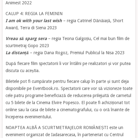
Animest 2022
CALUP 4: REGIA LA FEMININ
I am ok with your last wish
– regia Catrinel Dănăiață, Short
Award, Terra di Siena 2023
Vreau să sparg sera
– regia Teona Galgoțiu, Cel mai bun film de
scurtmetraj Gopo 2023
La distanță
– regia Dana Rogoz, Premiul Publicul la Nisa 2023
După fiecare film spectatorii îi vor întâlni pe realizatori și vor putea
discuta cu aceștia.
Biletele pot fi cumpărate pentru fiecare calup în parte și sunt deja
disponibile pe Eventbook.ro. Spectatorii care vor să vizioneze toate
cele patru programe beneficiază de reducerea prilejuită de carnetul
cu 5 bilete de la Cinema Elvire Popesco. El poate fi achiziționat tot
online sau la casa de bilete a cinematografului, cu o oră înainte de
începerea evenimentului.
NOAPTEA ALBĂ A SCURTMETRAJELOR ROMÂNEȘTI este un
eveniment organizat de Iadasarecasa, în parteneriat cu Centrul