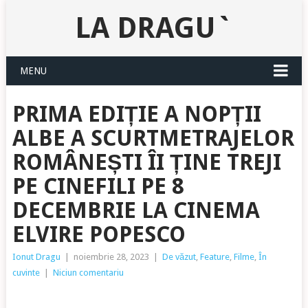
LA DRAGU`
MENU
PRIMA EDIȚIE A NOPȚII
ALBE A SCURTMETRAJELOR
ROMÂNEȘTI ÎI ȚINE TREJI
PE CINEFILI PE 8
DECEMBRIE LA CINEMA
ELVIRE POPESCO
Ionut Dragu
|
noiembrie 28, 2023
|
De văzut
,
Feature
,
Filme
,
În
cuvinte
|
Niciun comentariu