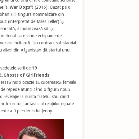
rme”(„War Dogs”)
(2016). Bazat pe o
Johan Hill singura nominalizare din
uz (interpretat de Miles Teller) își
ni tată, îl mobilizează să își
 prietenul care vinde echipamente
vocare incitantă. Un contract substanțial
aliații din Afganistan dă startul unui
edetele serii de
19
(„Ghosts of Girlfriends
atează nicio ocazie să cucerească femeile
el de repede atunci când o figură nouă
o revelație la nunta fratelui său când
ntr-un tur fantastic al relațiilor eșuate
ește a fi pierderea lui Jenny.