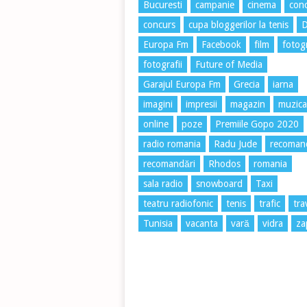
Bucuresti
campanie
cinema
conc
concurs
cupa bloggerilor la tenis
Europa Fm
Facebook
film
fotog
fotografii
Future of Media
Garajul Europa Fm
Grecia
iarna
imagini
impresii
magazin
muzica
online
poze
Premiile Gopo 2020
radio romania
Radu Jude
recoman
recomandări
Rhodos
romania
sala radio
snowboard
Taxi
teatru radiofonic
tenis
trafic
tra
Tunisia
vacanta
vară
vidra
za