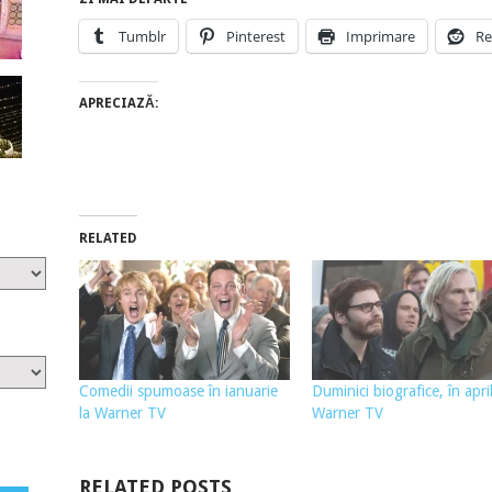
Tumblr
Pinterest
Imprimare
Re
APRECIAZĂ:
RELATED
Comedii spumoase în ianuarie
Duminici biografice, în april
la Warner TV
Warner TV
RELATED POSTS