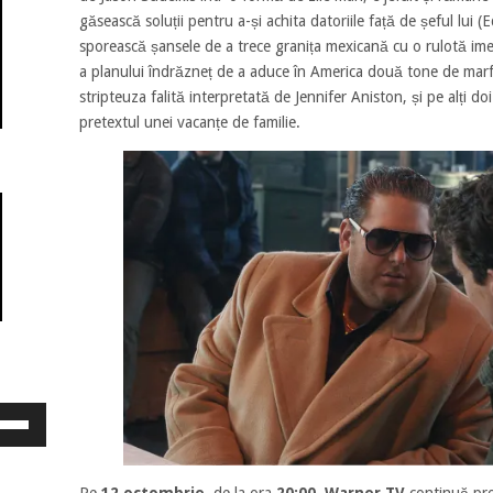
găsească soluții pentru a-și achita datoriile față de șeful lui (E
sporească șansele de a trece granița mexicană cu o rulotă imen
a planului îndrăzneț de a aduce în America două tone de mar
stripteuza falită interpretată de Jennifer Aniston, și pe alți 
pretextul unei vacanțe de familie.
osește
ele
eată
jos
Pe
12 octombrie
, de la ora
20:00, Warner TV
continuă pro