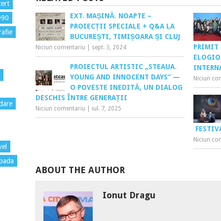
ert
EXT. MAȘINĂ. NOAPTE –
D90
PROIECȚII SPECIALE + Q&A LA
rafie
BUCUREȘTI, TIMIȘOARA ȘI CLUJ
PRIMIT
Niciun comentariu
|
sept. 3, 2024
ELOGIO
PROIECTUL ARTISTIC „STEAUA.
INTERN
YOUNG AND INNOCENT DAYS” —
Niciun co
O POVESTE INEDITĂ, UN DIALOG
DESCHIS ÎNTRE GENERAȚII
dare
Niciun comentariu
|
iul. 7, 2025
FESTIV
Niciun co
vel
pada
ABOUT THE AUTHOR
Ionut Dragu