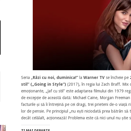
Seria „
Râzi cu noi, duminica!”
la
Warner TV
se încheie pe
stil” („Going in Style”)
(2017), în regia lui Zach Braff. Mix
emoționante, „Jaf cu stil” este adaptarea filmului din 1979 reg
de excepție de această dată: Michael Caine, Morgan Freeman și
facturile și să îi întrețină pe cei dragi, trei prieteni de-o viață
lor de pensie. Pe principiul „nu ești niciodată prea bătrân să 
decât celălalt, acționează! Problema este că nici unul nu șt
ZI MAI DEPARTE