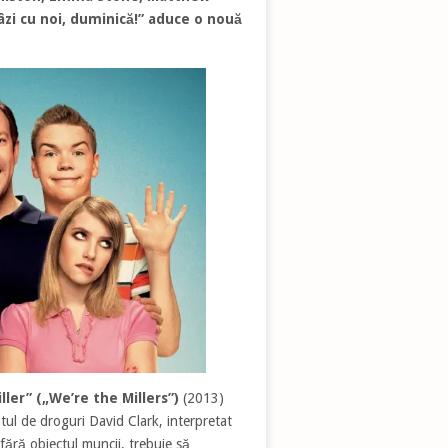
âzi cu noi, duminică!” aduce o nouă
ler” („We’re the Millers”)
(2013)
ntul de droguri David Clark, interpretat
 fără obiectul muncii, trebuie să