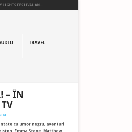
Y LIGHTS FESTIVAL AN...
AUDIO
TRAVEL
 – ÎN
 TV
ariu
entate cu umor negru, aventuri
er Aniston, Emma Stone, Matthew