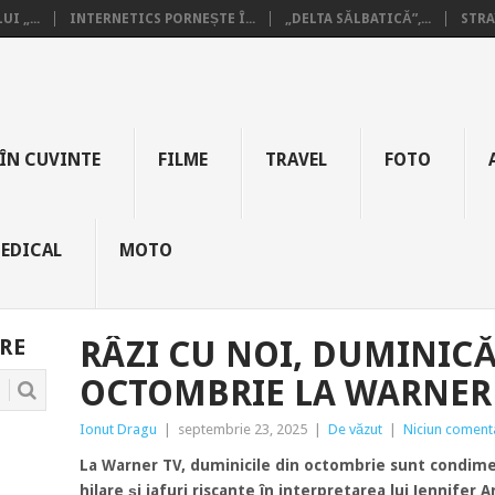
I „...
INTERNETICS PORNEȘTE Î...
„DELTA SĂLBATICĂ”,...
STRA
ÎN CUVINTE
FILME
TRAVEL
FOTO
EDICAL
MOTO
RE
RÂZI CU NOI, DUMINICĂ!
OCTOMBRIE LA WARNER
Ionut Dragu
|
septembrie 23, 2025
|
De văzut
|
Niciun coment
La Warner TV, duminicile din octombrie sunt condim
hilare și jafuri riscante în interpretarea lui Jennif