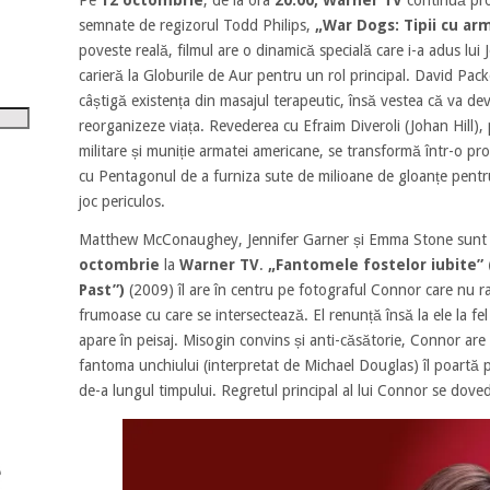
tru
semnate de regizorul Todd Philips,
„War Dogs: Tipii cu a
poveste reală, filmul are o dinamică specială care i-a adus lui 
i
carieră la Globurile de Aur pentru un rol principal. David Packo
șora
câștigă existența din masajul terapeutic, însă vestea că va deve
umul.
reorganizeze viața. Revederea cu Efraim Diveroli (Johan Hill),
militare și muniție armatei americane, se transformă într-o pro
cu Pentagonul de a furniza sute de milioane de gloanțe pentru 
joc periculos.
Matthew McConaughey, Jennifer Garner și Emma Stone sunt v
octombrie
la
Warner TV
.
„Fantomele fostelor iubite” 
Past”)
(2009) îl are în centru pe fotograful Connor care nu r
frumoase cu care se intersectează. El renunță însă la ele la f
apare în peisaj. Misogin convins și anti-căsătorie, Connor are 
fantoma unchiului (interpretat de Michael Douglas) îl poartă pri
de-a lungul timpului. Regretul principal al lui Connor se doved