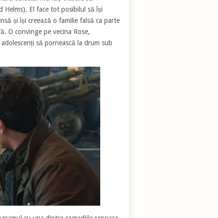
d Helms). El face tot posibilul să își
să și își creează o familie falsă ca parte
fă. O convinge pe vecina Rose,
doi adolescenți să pornească la drum sub
gramul cu una dintre comediile serioase