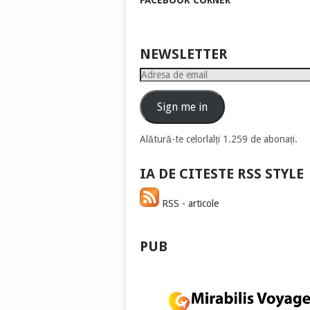
FACEBOOK CORNER
pen
a
măr
sau
NEWSLETTER
mic
Adresa
vol
de
email
Sign me in
Alătură-te celorlalți 1.259 de abonați.
IA DE CITESTE RSS STYLE
RSS - articole
PUB