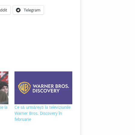
ddit
Telegram
ie la
Ce să urmărești la televiziunile
Warner Bros. Discovery în
februarie