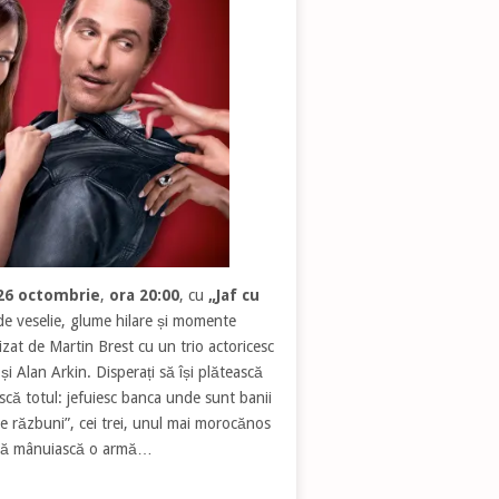
26 octombrie
,
ora 20:00
, cu
„Jaf cu
 de veselie, glume hilare și momente
izat de Martin Brest cu un trio actoricesc
 Alan Arkin. Disperați să își plătească
 riscă totul: jefuiesc banca unde sunt banii
te răzbuni”, cei trei, unul mai morocănos
ie să mânuiască o armă…