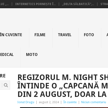
I „...
INTERNETICS PORNEȘTE Î...
„DELTA SĂLBATICĂ”,...
STRA
ÎN CUVINTE
FILME
TRAVEL
FOTO
EDICAL
MOTO
RE
REGIZORUL M. NIGHT 
ÎNTINDE O „CAPCANĂ M
DIN 2 AUGUST, DOAR L
Ionut Dragu
|
august 2, 2024
|
În cuvinte
|
Niciun comentariu