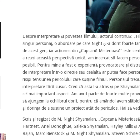
Despre interpretare și povestea filmului, actorul continuă: „Film
singur personaj, o abordare pe care Night și-a dorit foarte tar
de acest gen, iar acțiunea din „Capcană Misterioasă” este cent
a reuși această perspectivă unică, am încercat să facem perso
posibil. Pentru mine a fost o experiență provocatoare și distra
de interpretare într-o direcție sau cealaltă ar putea face perso
risipi tensiunea pericolului care susține filmul. Personajul trebu
interpretare fără cusur. Cred că asta l-a atras și pe Shaymala
cel mai important aspect. Am avut parte de foarte multe prov
să ajungem la echilibrul dorit, pentru că amândoi avem slăbic
și dorința de a susține un proiect atât de periculos. Hai să ved
Scris și regizat de M. Night Shyamalan, „Capcană Misterioasă” î
Hartnett, Ariel Donoghue, Saleka Shyamalan, Hayley Mills și Al
Rajan, Marc Bienstock și M. Night Shyamalan. Steven Schneid