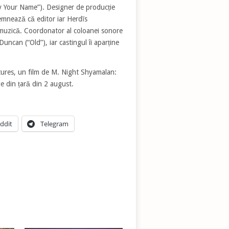
 Your Name”). Designer de producție
emnează că editor iar Herdĭs
 muzică. Coordonator al coloanei sonore
ncan (“Old”), iar castingul îi aparține
tures, un film de M. Night Shyamalan:
ele din țară din 2 august.
ddit
Telegram