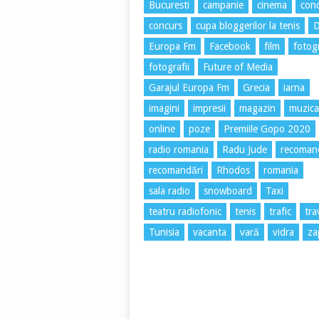
Bucuresti
campanie
cinema
conc
concurs
cupa bloggerilor la tenis
Europa Fm
Facebook
film
fotog
fotografii
Future of Media
Garajul Europa Fm
Grecia
iarna
imagini
impresii
magazin
muzica
online
poze
Premiile Gopo 2020
radio romania
Radu Jude
recoman
recomandări
Rhodos
romania
sala radio
snowboard
Taxi
teatru radiofonic
tenis
trafic
tra
Tunisia
vacanta
vară
vidra
za