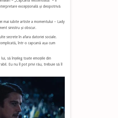
amalan – „Capcană Misterioasă” – îl
interpretare excepțională și deopotrivă
elei mai iubite artiste a momentului – Lady
ment sinistru și obscur.
te secrete în afara datoriei sociale.
e complicată, într-o capcană așa cum
ui, să înțeleg toate emoțiile din
abil. Eu nu îl pot privi rău, trebuie să îl