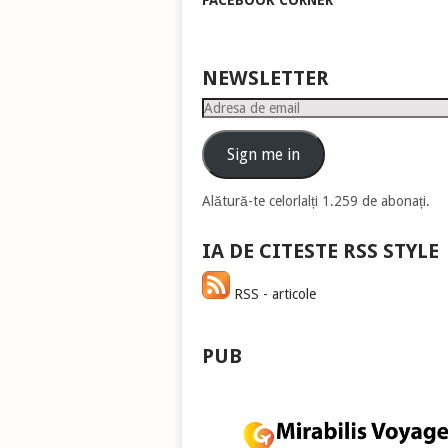
FACEBOOK CORNER
pen
a
măr
sau
NEWSLETTER
mic
Adresa
vol
de
email
Sign me in
Alătură-te celorlalți 1.259 de abonați.
IA DE CITESTE RSS STYLE
RSS - articole
PUB