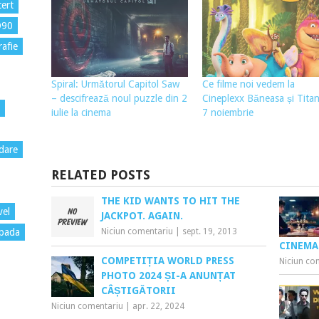
ert
D90
rafie
Spiral: Următorul Capitol Saw
Ce filme noi vedem la
– descifrează noul puzzle din 2
Cineplexx Băneasa și Titan
iulie la cinema
7 noiembrie
dare
RELATED POSTS
THE KID WANTS TO HIT THE
vel
JACKPOT. AGAIN.
Niciun comentariu
|
sept. 19, 2013
pada
CINEMA
COMPETIȚIA WORLD PRESS
Niciun co
PHOTO 2024 ȘI-A ANUNȚAT
CÂȘTIGĂTORII
Niciun comentariu
|
apr. 22, 2024