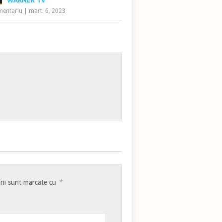
WARNER TV
mentariu
|
mart. 6, 2023
*
rii sunt marcate cu