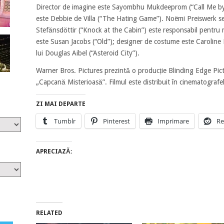
Director de imagine este Sayombhu Mukdeeprom (“Call Me by
este Debbie de Villa (“The Hating Game”). Noëmi Preiswerk s
Stefănsdŏttir (“Knock at the Cabin”) este responsabil pentru
este Susan Jacobs (“Old”); designer de costume este Caroline Du
lui Douglas Aibel (“Asteroid City”).
Warner Bros. Pictures prezintă o producție Blinding Edge Pic
„Capcană Misterioasă”. Filmul este distribuit în cinematograf
ZI MAI DEPARTE
Tumblr
Pinterest
Imprimare
Re
APRECIAZĂ:
RELATED