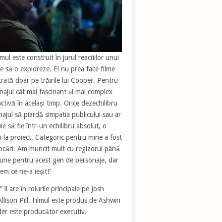
ul este construit în jurul reacțiilor unui
e să o exploreze. El nu prea face filme
rată doar pe trăirile lui Cooper. Pentru
najul cât mai fascinant și mai complex
ctivă în același timp. Orice dezechilibru
najul să piardă simpatia publicului sau ar
ie să fie într-un echilibru absolut, o
n la proiect. Categoric pentru mine a fost
ocări. Am muncit mult cu regizorul până
iune pentru acest gen de personaje, dar
em ce ne-a ieșit!”
i are în rolurile principale pe Josh
lison Pill. Filmul este produs de Ashwin
er este producător executiv.