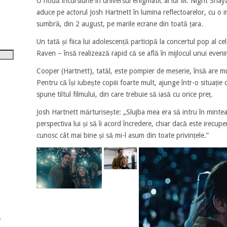
O nouă incursiune în universul enigmatic al lui M. Night Shay
tru
aduce pe actorul Josh Hartnett în lumina reflectoarelor, cu o 
sumbră, din 2 august, pe marile ecrane din toată țara.
i
Un tată și fiica lui adolescență participă la concertul pop al c
șora
Raven – însă realizează rapid că se află în mijlocul unui eveni
umul.
Cooper (Hartnett), tatăl, este pompier de meserie, însă are mul
Pentru că își iubește copiii foarte mult, ajunge într-o situați
spune tiltul filmului, din care trebuie să iasă cu orice preț.
Josh Hartnett mărturisește: „Slujba mea era să intru în mintea l
perspectiva lui și să îi acord încredere, chiar dacă este irecuper
cunosc cât mai bine și să mi-l asum din toate privințele.”