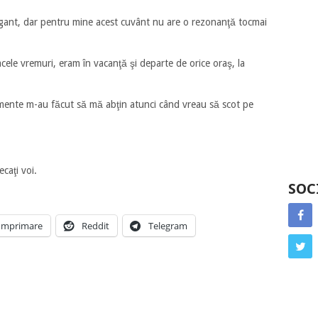
gant, dar pentru mine acest cuvânt nu are o rezonanţă tocmai
acele vremuri, eram în vacanţă şi departe de orice oraş, la
imente m-au făcut să mă abţin atunci când vreau să scot pe
ecaţi voi.
SOC
Imprimare
Reddit
Telegram