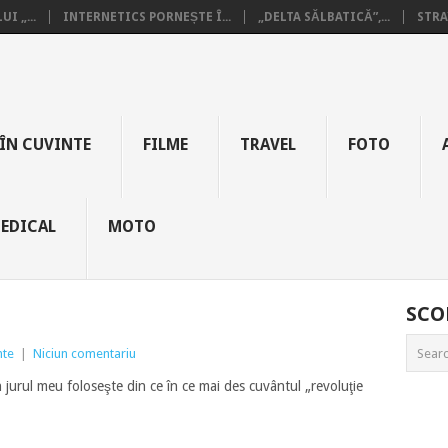
I „...
INTERNETICS PORNEȘTE Î...
„DELTA SĂLBATICĂ”,...
STRA
ÎN CUVINTE
FILME
TRAVEL
FOTO
EDICAL
MOTO
SCO
nte
|
Niciun comentariu
 jurul meu foloseşte din ce în ce mai des cuvântul „revoluţie