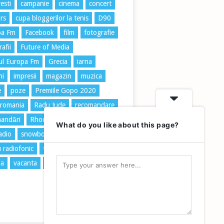
esti
campanie
cinema
concert
rs
cupa bloggerilor la tenis
D90
pa Fm
Facebook
film
fotografie
afii
Future of Media
ul Europa Fm
Grecia
iarna
ni
impresii
magazin
muzica
e
poze
Premiile Gopo 2020
 romania
Radu Jude
recomandare
andări
Rhodos
romania
What do you like about this page?
radio
snowboard
Taxi
u radiofonic
tenis
trafic
travel
ia
vacanta
vară
vidra
zapada