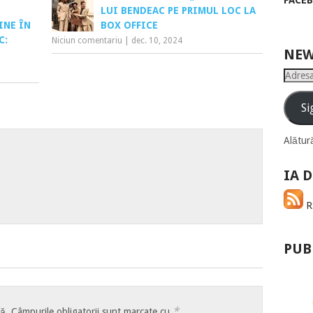
FACE
LUI BENDEAC PE PRIMUL LOC LA
INE ÎN
BOX OFFICE
C:
Niciun comentariu
|
dec. 10, 2024
NEW
Adresa
de
email
Si
Alătură
IA D
RS
PUB
*
tă.
Câmpurile obligatorii sunt marcate cu