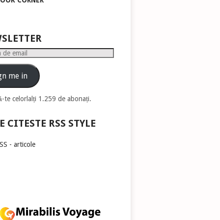
BOOK CORNER
pentru
a
mări
sau
SLETTER
micșora
volumul.
gn me in
-te celorlalți 1.259 de abonați.
E CITESTE RSS STYLE
S - articole