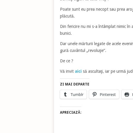
Poate sunt eu prea necopt sau prea aro
plăcută.
Din fericire nu mi s-a întâmplat nimic în 
bunici.
Dar unele mărturii legate de acele even
gură cuvântul „revoluţie”.
De ce ?
Vă invit
aici
să ascultaţi, iar pe urmă jud
ZI MAI DEPARTE
Tumblr
Pinterest
APRECIAZĂ: