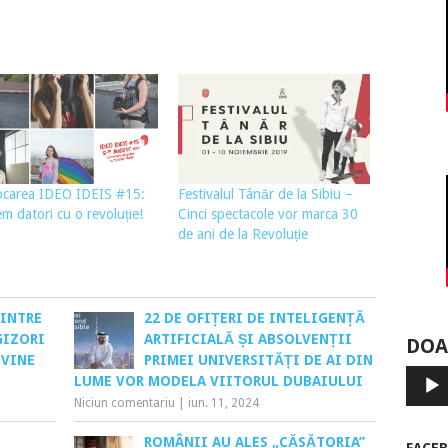
ocarea IDEO IDEIS #15:
Festivalul Tânăr de la Sibiu –
m datori cu o revoluție!
Cinci spectacole vor marca 30
de ani de la Revoluție
DINTRE
22 DE OFIȚERI DE INTELIGENȚĂ
GIZORI
ARTIFICIALĂ ȘI ABSOLVENȚII
DOA
 VINE
PRIMEI UNIVERSITĂȚI DE AI DIN
Player
LUME VOR MODELA VIITORUL DUBAIULUI
audio
Niciun comentariu
|
iun. 11, 2024
ROMÂNII AU ALES „CĂSĂTORIA”