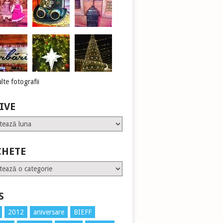
lte fotografii
IVE
CHETE
te
S
2012
aniversare
BIEFF