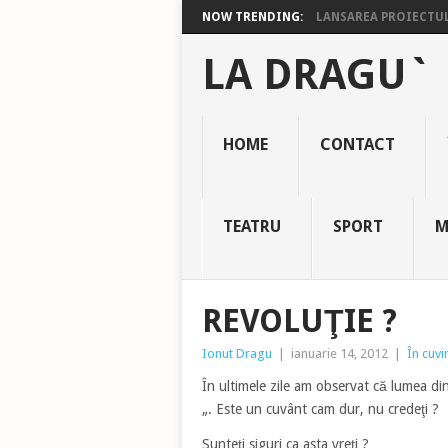
NOW TRENDING:
LANSAREA PROIECTULU
LA DRAGU`
HOME
CONTACT
TEATRU
SPORT
M
REVOLUŢIE ?
Ionut Dragu
|
ianuarie 14, 2012
|
În cuvi
În ultimele zile am observat că lumea din
„. Este un cuvânt cam dur, nu credeţi ?
Sunteţi siguri ca asta vreţi ?