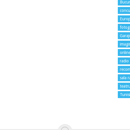
Bucur
concu
Euro
fotogr
Garaj
imagi
onlin
radio
recom
sala 
teatr
Tunis