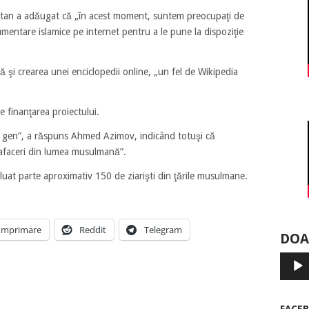
estan a adăugat că „în acest moment, suntem preocupaţi de
entare islamice pe internet pentru a le pune la dispoziţie
ază şi crearea unei enciclopedii online, „un fel de Wikipedia
re finanţarea proiectului.
 gen”, a răspuns Ahmed Azimov, indicând totuşi că
 afaceri din lumea musulmană”.
 luat parte aproximativ 150 de ziarişti din ţările musulmane.
Imprimare
Reddit
Telegram
DOA
Player
audio