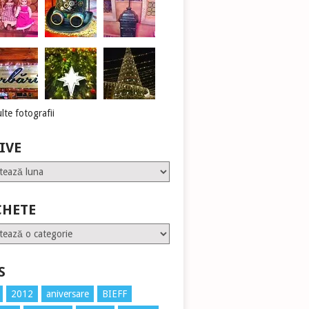
lte fotografii
IVE
CHETE
te
S
2012
aniversare
BIEFF