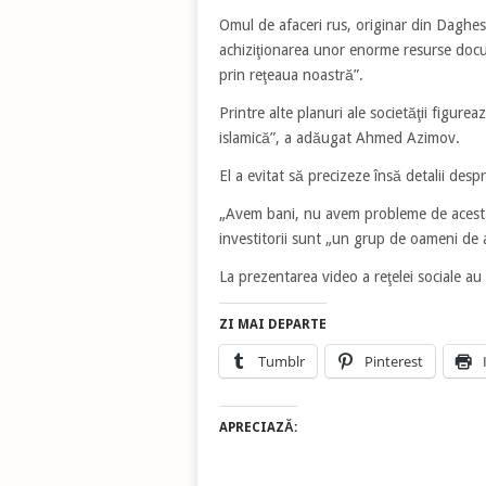
Omul de afaceri rus, originar din Dagh
achiziţionarea unor enorme resurse docum
prin reţeaua noastră”.
Printre alte planuri ale societăţii figure
islamică”, a adăugat Ahmed Azimov.
El a evitat să precizeze însă detalii desp
„Avem bani, nu avem probleme de acest
investitorii sunt „un grup de oameni de
La prezentarea video a reţelei sociale au
ZI MAI DEPARTE
Tumblr
Pinterest
APRECIAZĂ: