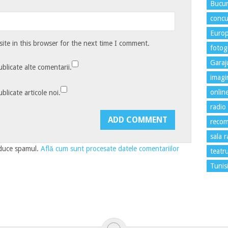
Bucur
concu
Euro
te in this browser for the next time I comment.
fotogr
Garaj
blicate alte comentarii.
imagi
onlin
blicate articole noi.
radio
recom
sala 
educe spamul.
Află cum sunt procesate datele comentariilor
teatr
Tunis