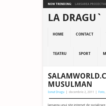
NOW TRENDING:
LANSAREA PROIECTULU
LA DRAGU`
HOME
CONTACT
TEATRU
SPORT
M
SALAMWORLD.C
MUSULMAN
Ionut Dragu
|
decembrie 2, 2011
|
Foto
,
lansarea unui site internet de socializar