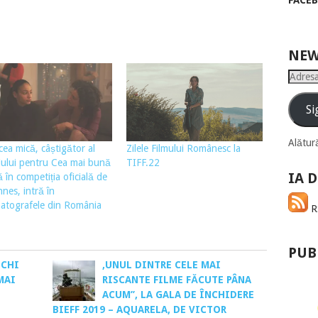
FACE
NEW
Adresa
de
email
Si
Alătură
cea mică, câștigător al
Zilele Filmului Românesc la
ului pentru Cea mai bună
TIFF.22
IA D
ă în competiția oficială de
nnes, intră în
atografele din România
RS
PUB
ICHI
,UNUL DINTRE CELE MAI
MAI
RISCANTE FILME FĂCUTE PÂNA
ACUM’’, LA GALA DE ÎNCHIDERE
BIEFF 2019 – AQUARELA, DE VICTOR