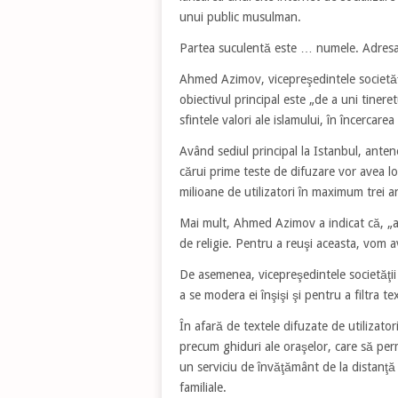
unui public musulman.
Partea suculentă este … numele. Adresa 
Ahmed Azimov, vicepreşedintele societăţ
obiectivul principal este „de a uni tine
sfintele valori ale islamului, în încercar
Având sediul principal la Istanbul, antene
cărui prime teste de difuzare vor avea l
milioane de utilizatori în maximum trei
Mai mult,
Ahmed Azimov a indicat că, „ac
de religie. Pentru a reuşi aceasta, vom a
De asemenea, vicepreşedintele societăţii 
a se modera ei înşişi şi pentru a filtra te
În afară de textele difuzate de utilizato
precum ghiduri ale oraşelor, care să per
un serviciu de învăţământ de la distanţă 
familiale.