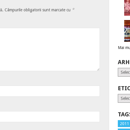
*
tă.
Câmpurile obligatorii sunt marcate cu
Mai mu
ARH
Arhive
ETI
Etiche
TAG
2011