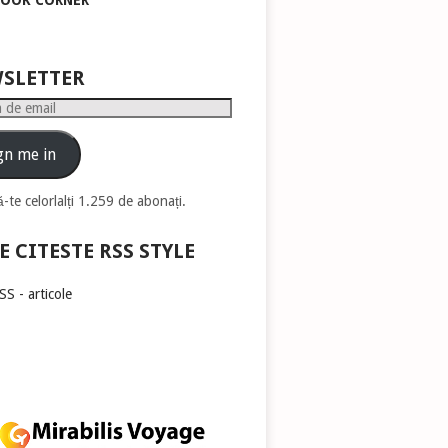
BOOK CORNER
pentru
a
mări
sau
SLETTER
micșora
volumul.
gn me in
-te celorlalți 1.259 de abonați.
E CITESTE RSS STYLE
S - articole