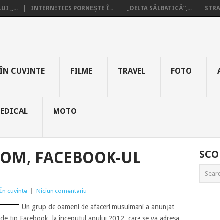
I „...
INTERNETICS PORNEȘTE Î...
„DELTA SĂLBATICĂ”,...
STRA
ÎN CUVINTE
FILME
TRAVEL
FOTO
EDICAL
MOTO
OM, FACEBOOK-UL
SCO
În cuvinte
|
Niciun comentariu
Un grup de oameni de afaceri musulmani a anunţat
e de tip Facebook, la începutul anului 2012, care se va adresa