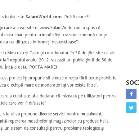
siteului este
SalamWorld.com
. Poftă mare !!!
ii care a creat site-ul www.SalamWorld.com a spus că
retul musulman pentru a împărtăşi o viziune comună dar şi
ea de a nu difuzeza informaţii nesănătoase”.
 la Moscova şi Cairo şi coordonatori în 30 de ţări, site-ul, ale
oc la începutul anului 2012, vizează un public-ţintă de 50 de
 ani. Încă o dată, POFTĂ MARE!
est proiect îşi propune să creeze o reţea fără texte prohibite
SOC
vea o echipă mare de moderatori şi vor exista filtre”.
care a creat site-ul a declarat că mizează pe utilizatori pentru
xtele care vor fi difuzate”
ri, site-ul va propune diverse servicii pentru musulmani,
mită reperarea moscheilor şi magazinelor cu produse hallal,
şi un sistem de consultaţii pentru probleme teologice şi