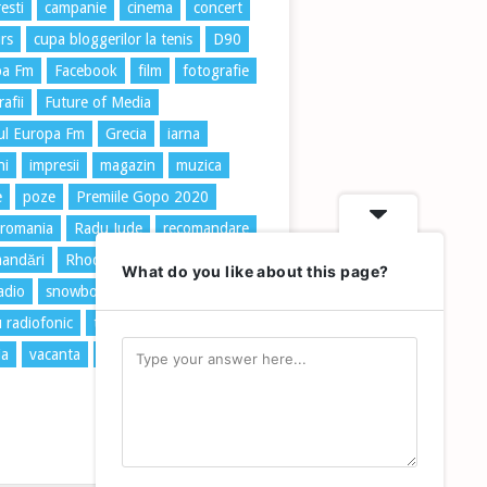
esti
campanie
cinema
concert
rs
cupa bloggerilor la tenis
D90
pa Fm
Facebook
film
fotografie
afii
Future of Media
ul Europa Fm
Grecia
iarna
ni
impresii
magazin
muzica
e
poze
Premiile Gopo 2020
 romania
Radu Jude
recomandare
andări
Rhodos
romania
What do you like about this page?
radio
snowboard
Taxi
u radiofonic
tenis
trafic
travel
ia
vacanta
vară
vidra
zapada