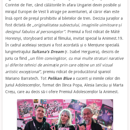
Corintei de Fier, când călătoriile în afara Ungariei devin posibile și
mirajul Europei de Vest îi atrage pe aventurieri, al căror elan este
însă oprit de prețul prohibitiv al biletelor de tren. Decizia juraților a
fost dictată de
„originalitatea subiectului, imaginile uimitoare și
designul fabulos al personajelor”
. Premiul a fost ridicat de Máté
Horesnyi, storyboard artist al filmului, invitat special la Animest.19.
În cadrul aceleiași secțiuni a fost acordată și o Mențiune specială
lungmetrajului
Sultana’s Dream
(r. Isabel Herguera), descris de
juriu ca fiind
„un film convingător, cu mai multe straturi narative
și diferite tehnici de animație prin care obține un stil vizual
artistic excepțional”
, premiu ridicat de producătorul spaniol
Mariano Barratech
.
Tot
Pelikan Blue
a cucerit și inimile celor din
Juriul Adolescenților, format din Ilinca Popa, Alesia Iancău și Marta
Crețu, care au decis să-i ofere Premiul Adolescenților la Animest.