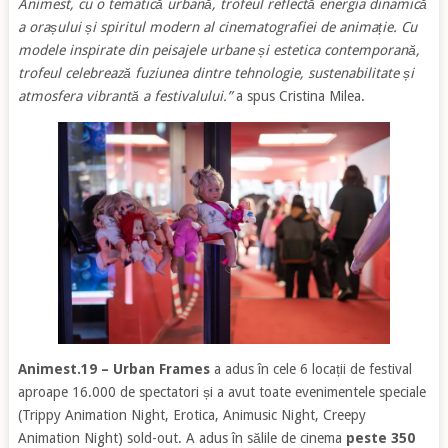
Animest, cu o tematică urbană, trofeul reflectă energia dinamică
a orașului și spiritul modern al cinematografiei de animație. Cu
modele inspirate din peisajele urbane și estetica contemporană,
trofeul celebrează fuziunea dintre tehnologie, sustenabilitate și
atmosfera vibrantă a festivalului.”
a spus Cristina Milea.
Animest.19 – Urban Frames
a adus în cele 6 locații de festival
aproape 16.000 de spectatori și a avut toate evenimentele speciale
(Trippy Animation Night, Erotica, Animusic Night, Creepy
Animation Night) sold-out. A adus în sălile de cinema
peste 350