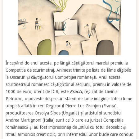
Începând de anul acesta, pe lângă câștigătorul marelui premiu la
Competiția de scurtmetraj, Animest trimite pe lista de filme eligibile
la Oscaruri și câștigătorul Competiției românești. Anul acesta
scurtmetrajul românesc câștigător al secțiunii, premiu în valoare de
1000 de euro, oferit de ICR, este
Fracti
, regizat de Lavinia
Petrache, o poveste despre un sfârșit de lume imaginar într-o lume
utopică aflată în cer. Regizorul Pierre-Luc Granjon (Franța),
producătoarea Orsolya Sipos (Ungaria) și artistul și sunetistul
Andrea Martignoni (Italia) sunt cei 3 care au jurizat Competiția
românească și au fost impresionați de „stilul cu totul deosebit și
ritmul armonios creat ciclic, prin intermediul unor bucle care conduc