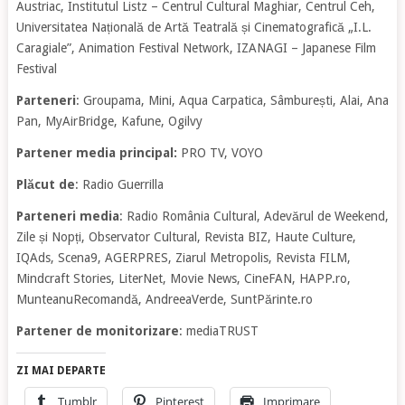
Austriac, Institutul Listz – Centrul Cultural Maghiar, Centrul Ceh,
Universitatea Națională de Artă Teatrală și Cinematografică „I.L.
Caragiale”, Animation Festival Network, IZANAGI – Japanese Film
Festival
Parteneri
: Groupama, Mini, Aqua Carpatica, Sâmburești, Alai, Ana
Pan, MyAirBridge, Kafune, Ogilvy
Partener media principal:
PRO TV, VOYO
Plăcut de
: Radio Guerrilla
Parteneri media
: Radio România Cultural, Adevărul de Weekend,
Zile și Nopți, Observator Cultural, Revista BIZ, Haute Culture,
IQAds, Scena9, AGERPRES, Ziarul Metropolis, Revista FILM,
Mindcraft Stories, LiterNet, Movie News, CineFAN, HAPP.ro,
MunteanuRecomandă, AndreeaVerde, SuntPărinte.ro
Partener de monitorizare
: mediaTRUST
ZI MAI DEPARTE
Tumblr
Pinterest
Imprimare