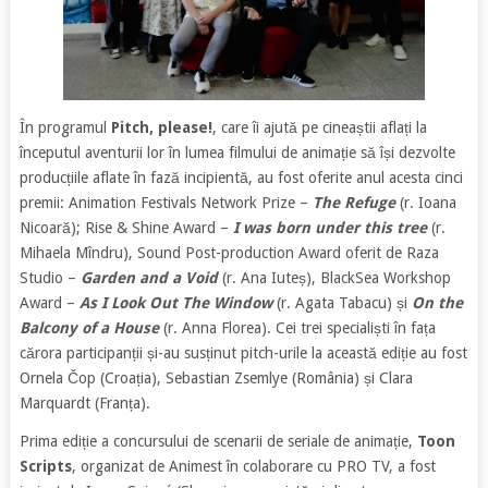
În programul
Pitch, please!
, care îi ajută pe cineaștii aflați la
începutul aventurii lor în lumea filmului de animație să își dezvolte
producțiile aflate în fază incipientă, au fost oferite anul acesta cinci
premii: Animation Festivals Network Prize –
The Refuge
(r. Ioana
Nicoară); Rise & Shine Award –
I was born under this tree
(r.
Mihaela Mîndru), Sound Post-production Award oferit de Raza
Studio –
Garden and a Void
(r. Ana Iuteș), BlackSea Workshop
Award –
As I Look Out The Window
(r. Agata Tabacu) și
On the
Balcony of a House
(r. Anna Florea). Cei trei specialiști în fața
cărora participanții și-au susținut pitch-urile la această ediție au fost
Ornela Čop (Croația), Sebastian Zsemlye (România) și Clara
Marquardt (Franța).
Prima ediție a concursului de scenarii de seriale de animație,
Toon
Scripts
, organizat de Animest în colaborare cu PRO TV, a fost