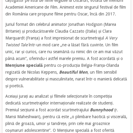
câștigător pe lista de filme eligibile la Oscaruri, votată de membrii
Academiei Americane de Film. Animest este singurul festival de film
din România care propune filme pentru Oscar, încă din 2017.
Juriul format din celebrul animator Jonathan Hodgson (Marea
Britanie) și producătoarele Claudia Cazzato (Italia) și Clara
Marquardt (Franța) a fost impresionat de scurtmetrajul
A Very
Twisted Tale
într-un mod care „ne-a lăsat fără cuvinte. Un film
unic, rar și curios, care nu seamănă cu nimic din ce am mai văzut
până acum”, oferindu-i astfel marele premiu. A fost acordată și o
Mențiune specială
pentru co-producția Belgia-Franța-Olanda
regizată de Nicolas Keppens,
Beautiful Men
, un film sensibil
despre vulnerabilitate și masculinitate, narat într-o manieră delicată
și poetică.
Aceiași jurați au analizat și filmele selecționate în competiția
dedicată scurtmetrajelor internaționale realizate de studenți.
Premiul secțiunii a fost acordat scurtmetrajului
Bunnyhood
(r.
Mansi Maheshwari), pentru că este „o plimbare haotică și viscerală,
plină de groază, umor și tandrețe, prin cele mai groaznice
coșmaruri adolescentine”. O Mențiune specială a fost oferită