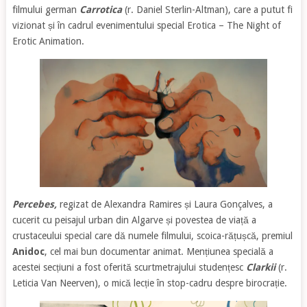
filmului german
Carrotica
(r. Daniel Sterlin-Altman), care a putut fi
vizionat și în cadrul evenimentului special Erotica – The Night of
Erotic Animation.
Percebes,
regizat de Alexandra Ramires și Laura Gonçalves, a
cucerit cu peisajul urban din Algarve și povestea de viață a
crustaceului special care dă numele filmului, scoica-rățușcă, premiul
Anidoc
, cel mai bun documentar animat. Mențiunea specială a
acestei secțiuni a fost oferită scurtmetrajului studențesc
Clarkii
(r.
Leticia Van Neerven), o mică lecție în stop-cadru despre birocrație.