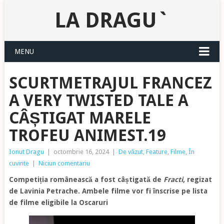
LA DRAGU`
MENU
SCURTMETRAJUL FRANCEZ
A VERY TWISTED TALE A
CÂȘTIGAT MARELE
TROFEU ANIMEST.19
Ionut Dragu
|
octombrie 16, 2024
|
De văzut
,
Feature
,
Filme
,
În
cuvinte
|
Niciun comentariu
Competiția românească a fost câștigată de
Fracti
, regizat
de Lavinia Petrache. Ambele filme vor fi înscrise pe lista
de filme eligibile la Oscaruri