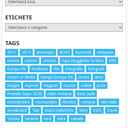
Arhive
ETICHETE
Etichete
TAGS
2011
2012
aniversare
BIEFF
Bucuresti
campanie
cinema
concert
concurs
cupa bloggerilor la tenis
D90
Europa Fm
Facebook
film
fotografie
fotografii
Future of Media
Garajul Europa Fm
Grecia
iarna
imagini
impresii
magazin
muzica
online
poze
Premiile Gopo 2020
radio romania
Radu Jude
recomandare
recomandări
Rhodos
romania
sala radio
snowboard
Taxi
teatru radiofonic
tenis
trafic
travel
Tunisia
vacanta
vară
vidra
zapada