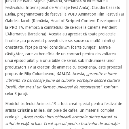
jurizat de Ivana Sujová (Slovacia, scenaristă și directoare a
Festivalului Internațional de Animație Fest Anča), Claudia Cazzato
(Italia, programatoare de festival la VOID Animation Film Festival) și
Gabriela Iacob (România, Head of Scripted Content Development
la PRO TV, membră a comitetului de selecție la Cinema Pendent
L’Alternativa Barcelona). Aceștia au apreciat că toate proiectele
finaliste „au prezentat povești diverse, spuse cu multă inimă și
onestitate, fapt pe care-l considerăm foarte curajos”. Marele
câștigător, care va beneficia de un contract pentru dezvoltarea
unui episod pilot și a unui bible de serial, sub îndrumarea unor
producători TV și creatori de animație cu experiență, este proiectul
propus de Filip Columbeanu,
SAMCA
. Acesta,
„promite o lume
vibrantă cu personaje pline de culoare, vorbește despre cultura
locală, dar are și un farmec universal de necontestat”
, conform
celor 3 jurați.
Modelul trofeului Animest.19 a fost creat special pentru festival de
artista
Cristina Milea
, din piele de cafea, un material complet
ecologic.
„Acest trofeu întruchipează armonia dintre natură și
stilul de viață urban. Creat special pentru festivalul de animație