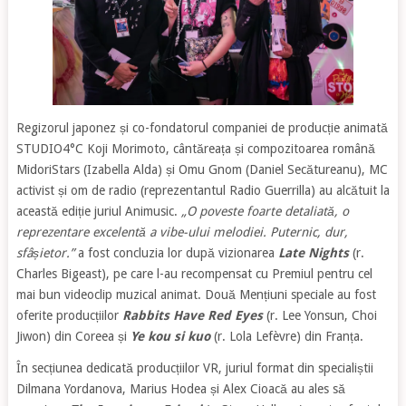
Regizorul japonez și co-fondatorul companiei de producție animată
STUDIO4°C Koji Morimoto, cântăreața și compozitoarea română
MidoriStars (Izabella Alda) și Omu Gnom (Daniel Secătureanu), MC
activist și om de radio (reprezentantul Radio Guerrilla) au alcătuit la
această ediție juriul Animusic.
„O poveste foarte detaliată, o
reprezentare excelentă a vibe-ului melodiei. Puternic, dur,
sfâșietor.”
a fost concluzia lor după vizionarea
Late Nights
(r.
Charles Bigeast), pe care l-au recompensat cu Premiul pentru cel
mai bun videoclip muzical animat. Două Mențiuni speciale au fost
oferite producțiilor
Rabbits Have Red Eyes
(r. Lee Yonsun, Choi
Jiwon) din Coreea și
Ye kou si kuo
(r. Lola Lefèvre) din Franța.
În secțiunea dedicată producțiilor VR, juriul format din specialiștii
Dilmana Yordanova, Marius Hodea și Alex Cioacă au ales să