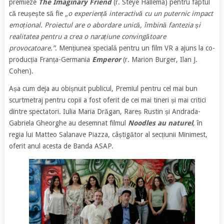
premieze
The Imaginary Friend
(r. Steye Hallema) pentru faptul
că reușește să fie
„o experiență interactivă cu un puternic impact
emoțional. Proiectul are o abordare unică, îmbină fantezia și
realitatea pentru a crea o narațiune convingătoare
provocatoare.”
. Mențiunea specială pentru un film VR a ajuns la co-
producția Franța-Germania
Emperor
(r. Marion Burger, Ilan J.
Cohen).
Așa cum deja au obișnuit publicul, Premiul pentru cel mai bun
scurtmetraj pentru copii a fost oferit de cei mai tineri și mai critici
dintre spectatori. Iulia Maria Drăgan, Rareș Rustin și Andrada-
Gabriela Gheorghe au desemnat filmul
Noodles au naturel
, în
regia lui Matteo Salanave Piazza, câștigător al secțiunii Minimest,
oferit anul acesta de Banda ASAP.