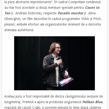
la părți abstracte impresionante”. În cadrul Competiției românești
au mai fost acordate și două mențiuni speciale pentru
Count to
Ten
(r. Andreia Dobrotă), respectiv
Paradis murdar
(r. Alina
Gheorghe), un film dezvoltat în cadrul programelor SYAA si Pitch,
please!, ambele eforturi ale organizatorilor Animest de a dezvolta
animația autohtonă.
Același juriu a fost responsabil de deciza câștigătorului secțiunii de
lungmetraj. Premiul a ajuns la producția ungurească
Pelikan Blue
,
regizată de László Csáki, o poveste plasată în timp după căderea