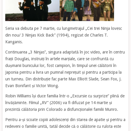
Seria va debuta pe 7 martie, cu lungmetrajul „Cei trei Ninja lovesc
din nou/ 3 Ninjas Kick Back” (1994), regizat de Charles T.
Kanganis.
Continuarea „3 Ninjas”, singura adaptată în joc video, are în centru
frații Douglas, instruiți în artele marțiale, care se confruntă cu
dușmanii bunicului lor, fost campion, în timpul unei călătorii în
Japonia pentru a livra un pumnal neprețuit și pentru a participa la
un turneu. Din distribuție fac parte Max Elliott Slade, Sean Fox, J.
Evan Bonifant și Victor Wong.
Robin Williams își duce familia într-o „Excursie cu surprize” plină de
învățăminte. Filmul „RV” (2006) va fi difuzat pe 14 martie și
prezintă călătoria prin Colorado a disfuncționalei familii Munro.
Pentru a-și scoate copiii adolescenți din starea de apatie și pentru a
redeveni o familie unită, tatăl decide că o călătorie cu rulota este