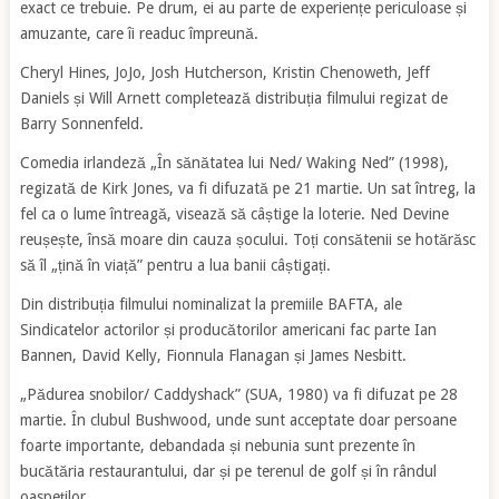
exact ce trebuie. Pe drum, ei au parte de experiențe periculoase și
amuzante, care îi readuc împreună.
Cheryl Hines, JoJo, Josh Hutcherson, Kristin Chenoweth, Jeff
Daniels și Will Arnett completează distribuția filmului regizat de
Barry Sonnenfeld.
Comedia irlandeză „În sănătatea lui Ned/ Waking Ned” (1998),
regizată de Kirk Jones, va fi difuzată pe 21 martie. Un sat întreg, la
fel ca o lume întreagă, visează să câștige la loterie. Ned Devine
reușește, însă moare din cauza șocului. Toți consătenii se hotărăsc
să îl „țină în viață” pentru a lua banii câștigați.
Din distribuția filmului nominalizat la premiile BAFTA, ale
Sindicatelor actorilor și producătorilor americani fac parte Ian
Bannen, David Kelly, Fionnula Flanagan și James Nesbitt.
„Pădurea snobilor/ Caddyshack” (SUA, 1980) va fi difuzat pe 28
martie. În clubul Bushwood, unde sunt acceptate doar persoane
foarte importante, debandada și nebunia sunt prezente în
bucătăria restaurantului, dar și pe terenul de golf și în rândul
oaspeților.