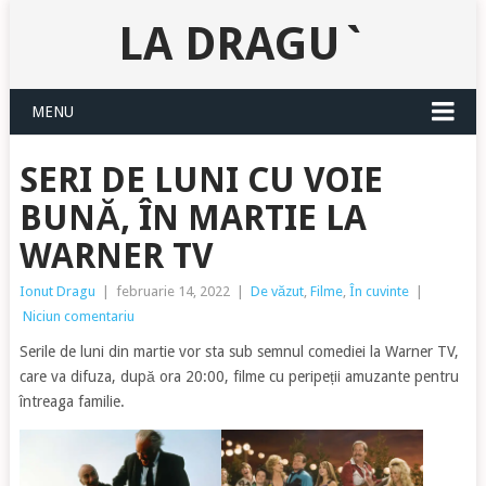
LA DRAGU`
MENU
SERI DE LUNI CU VOIE
BUNĂ, ÎN MARTIE LA
WARNER TV
Ionut Dragu
|
februarie 14, 2022
|
De văzut
,
Filme
,
În cuvinte
|
Niciun comentariu
Serile de luni din martie vor sta sub semnul comediei la Warner TV,
care va difuza, după ora 20:00, filme cu peripeții amuzante pentru
întreaga familie.