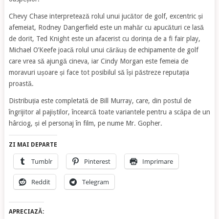
Chevy Chase interpretează rolul unui jucător de golf, excentric și
afemeiat, Rodney Dangerfield este un mahăr cu apucături ce lasă
de dorit, Ted Knight este un afacerist cu dorința de a fi fair play,
Michael O’Keefe joacă rolul unui cărăuș de echipamente de golf
care vrea să ajungă cineva, iar Cindy Morgan este femeia de
moravuri ușoare și face tot posibilul să își păstreze reputația
proastă.
Distribuția este completată de Bill Murray, care, din postul de
îngrijitor al pajiștilor, încearcă toate variantele pentru a scăpa de un
hârciog, și el personaj în film, pe nume Mr. Gopher.
ZI MAI DEPARTE
Tumblr
Pinterest
Imprimare
Reddit
Telegram
APRECIAZĂ: