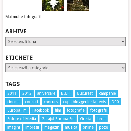
Mai multe fotografii
ARHIVE
Arhive
ETICHETE
Etichete
TAGS
2011
2012
aniversare
BIEFF
Bucuresti
campanie
cinema
concert
concurs
cupa bloggerilor la tenis
D90
Europa Fm
Facebook
film
fotografie
fotografii
Future of Media
Garajul Europa Fm
Grecia
iarna
imagini
impresii
magazin
muzica
online
poze