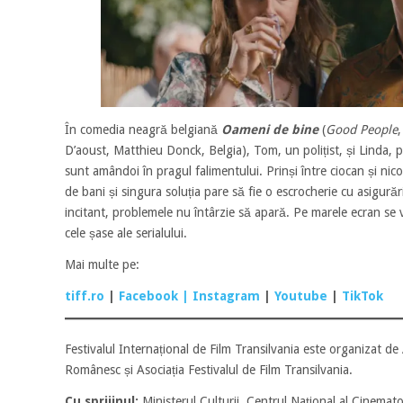
În comedia neagră belgiană
Oameni de bine
(
Good People
D’aoust, Matthieu Donck, Belgia), Tom, un polițist, și Linda, 
sunt amândoi în pragul falimentului. Prinși între ciocan și nico
de bani și singura soluția pare să fie o escrocherie cu asigurăr
incitant, problemele nu întârzie să apară. Pe marele ecran se
cele șase ale serialului.
Mai multe pe:
tiff.ro
|
Facebook
| Instagram
|
Youtube
|
TikTok
Festivalul Internațional de Film Transilvania este organizat d
Românesc și Asociația Festivalul de Film Transilvania.
Cu sprijinul:
Ministerul Culturii, Centrul Național al Cinematog