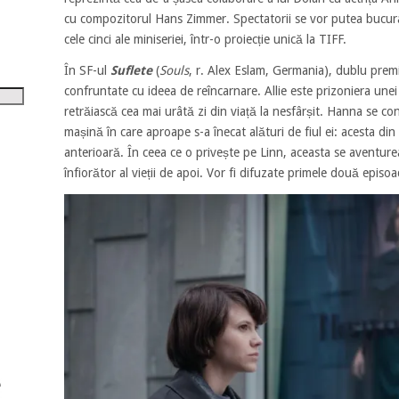
tru
cu compozitorul Hans Zimmer. Spectatorii se vor putea bucura
cele cinci ale miniseriei, într-o proiecție unică la TIFF.
i
În SF-ul
Suflete
(
Souls
, r. Alex Eslam, Germania), dublu prem
șora
confruntate cu ideea de reîncarnare. Allie este prizoniera unei
umul.
retrăiască cea mai urâtă zi din viață la nesfârșit. Hanna se c
mașină în care aproape s-a înecat alături de fiul ei: acesta din
anterioară. În ceea ce o privește pe Linn, aceasta se aventur
înfiorător al vieții de apoi. Vor fi difuzate primele două episoad