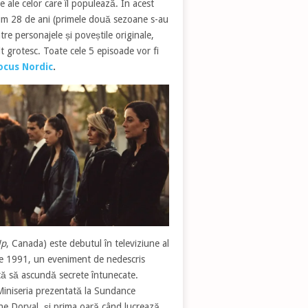
te ale celor care îl populează. În acest
cum 28 de ani (primele două sezoane s-au
tre personajele și poveștile originale,
t grotesc. Toate cele 5 episoade vor fi
ocus Nordic
.
Up
, Canada) este debutul în televiziune al
ie 1991, un eveniment de nedescris
că să ascundă secrete întunecate.
 Miniseria prezentată la Sundance
nne Dorval, și prima oară când lucrează