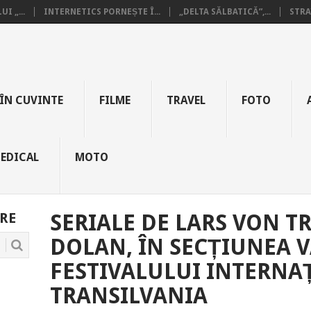
I „...
INTERNETICS PORNEȘTE Î...
„DELTA SĂLBATICĂ”,...
STRA
ÎN CUVINTE
FILME
TRAVEL
FOTO
EDICAL
MOTO
RE
SERIALE DE LARS VON TR
DOLAN, ÎN SECȚIUNEA 
FESTIVALULUI INTERNA
TRANSILVANIA