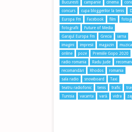
Bucuresti
campanie
cinema
conc
concurs
cupa bloggerilor la tenis
Europa Fm
Facebook
film
fotog
fotografii
Future of Media
Garajul Europa Fm
Grecia
iarna
imagini
impresii
magazin
muzica
online
poze
Premiile Gopo 2020
radio romania
Radu Jude
recoman
recomandări
Rhodos
romania
sala radio
snowboard
Taxi
teatru radiofonic
tenis
trafic
tra
Tunisia
vacanta
vară
vidra
za