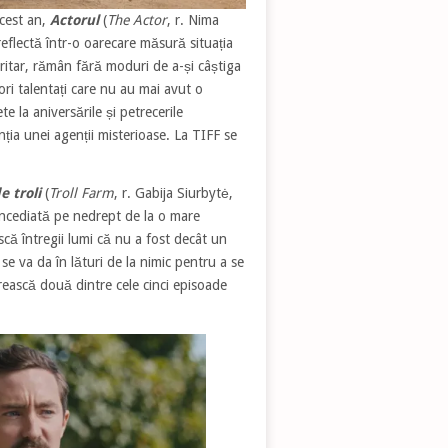
acest an,
Actorul
(
The Actor
, r. Nima
reflectă într-o oarecare măsură situația
oritar, rămân fără moduri de a-și câștiga
ori talentați care nu au mai avut o
e la aniversările și petrecerile
nția unei agenții misterioase. La TIFF se
 troli
(
Troll Farm
, r. Gabija Siurbytė,
oncediată pe nedrept de la o mare
ă întregii lumi că nu a fost decât un
se va da în lături de la nimic pentru a se
ească două dintre cele cinci episoade