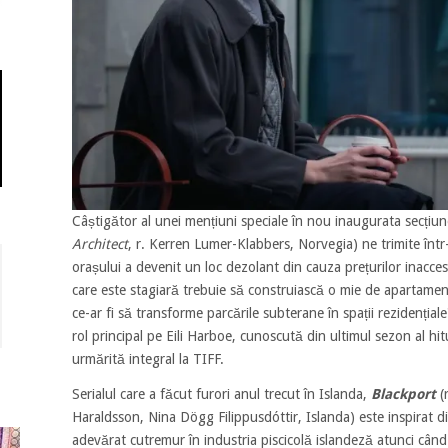
Câștigător al unei mențiuni speciale în nou inaugurata secțiun
Architect
, r. Kerren Lumer-Klabbers, Norvegia) ne trimite într-
orașului a devenit un loc dezolant din cauza prețurilor inaccesi
care este stagiară trebuie să construiască o mie de apartamente
ce-ar fi să transforme parcările subterane în spații rezidențial
rol principal pe Eili Harboe, cunoscută din ultimul sezon al h
urmărită integral la TIFF.
Serialul care a făcut furori anul trecut în Islanda,
Blackport
(r
Haraldsson, Nina Dögg Filippusdóttir, Islanda) este inspirat 
adevărat cutremur în industria piscicolă islandeză atunci când