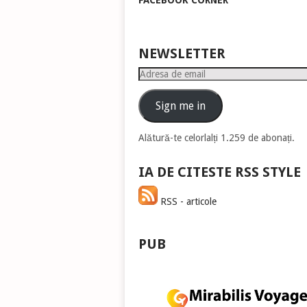
FACEBOOK CORNER
pen
a
măr
sau
NEWSLETTER
mic
Adresa
vol
de
email
Sign me in
Alătură-te celorlalți 1.259 de abonați.
IA DE CITESTE RSS STYLE
RSS - articole
PUB