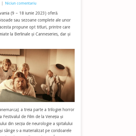
|
Niciun comentariu
lvania (9 – 18 iunie 2023) oferă
episoade sau sezoane complete ale unor
acesta propune opt titluri, printre care
emiate la Berlinale și Canneseries, dar și
anemarca),
a treia parte a trilogiei horror
 Festivalul de Film de la Veneția și
lui din secția de neurologie a spitalului
 sânge s-a materializat pe coridoarele