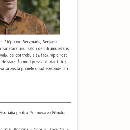
, r. Stéphane Bergmans, Benjamin
proprietara unui salon de înfrumusețare,
vală, cei doi trebuie să facă rapid rost
i de viață. În mod previzibil, dar totuși
 vor proiecta primele două episoade din
e Asociația pentru Promovarea Filmului
rafiei, Primăria și Consiliul Local Cluj-