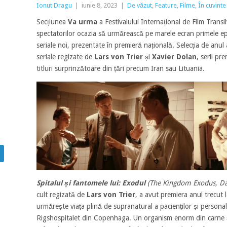
Ionut Dragu
|
iunie 8, 2023
|
De văzut
,
Feature
,
Filme
,
În cuvinte
Secțiunea
Va urma
a Festivalului Internațional de Film Transi
spectatorilor ocazia să urmărească pe marele ecran primele 
seriale noi, prezentate în premieră națională. Selecția de anul 
seriale regizate de
Lars von Trier
și
Xavier Dolan
, serii pr
titluri surprinzătoare din țări precum Iran sau Lituania.
Spitalul și fantomele lui: Exodul
(The Kingdom Exodus, D
cult regizată de
Lars von Trier
,
a avut premiera anul trecut la
urmărește viața plină de supranatural a pacienților și personalu
Rigshospitalet din Copenhaga. Un organism enorm din carne și