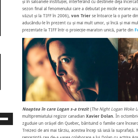
și în saloanele instituției, interferând cu destinele deja încerca
sezon final al fenomenului care a debutat pe micile ecrane a
văzut și la TIFF în 2006),
von Trier
se întoarce la o parte din
aducându-le în prezent cu și mai mult umor, și încă și mai mul
prezentate la TIFF într-o proiecție-maraton unică, parte din
F
Noaptea în care Logan s-a trezit
(
The Night Logan Woke 
osește
multipremiatului regizor canadian
Xavier Dolan
. În octombr
ele
zguduie un orășel din Quebec, bântuind o familie care încear
eată
Treizeci de ani mai târziu, acestea încep să iasă la suprafață.
jos
reprezintă cea de-a șasea colaborare a lui Dolan cu actrița A