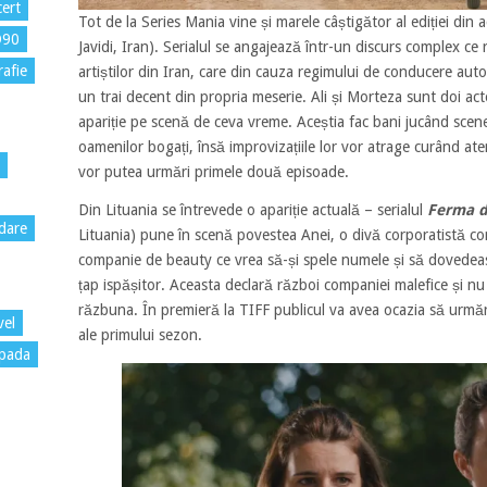
ert
Tot de la Series Mania vine și marele câștigător al ediției din 
D90
Javidi, Iran). Serialul se angajează într-un discurs complex ce 
rafie
artiștilor din Iran, care din cauza regimului de conducere aut
un trai decent din propria meserie. Ali și Morteza sunt doi act
apariție pe scenă de ceva vreme. Aceștia fac bani jucând scenet
oamenilor bogați, însă improvizațiile lor vor atrage curând ate
vor putea urmări primele două episoade.
Din Lituania se întrevede o apariție actuală – serialul
Ferma de
dare
Lituania) pune în scenă povestea Anei, o divă corporatistă c
companie de beauty ce vrea să-și spele numele și să dovedeasc
țap ispășitor. Aceasta declară război companiei malefice și nu 
răzbuna. În premieră la TIFF publicul va avea ocazia să urmăr
vel
ale primului sezon.
pada