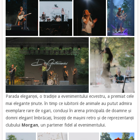
Parada eleganței, o tradiție a evenimentului ecvestru, a premiat cele
mai elegante ținute. în timp ce iubitorii de animale au putut admira
exemplare rare de ogari, conduși în arena principală de doamne și
domni elegant îmbrăcați, însoțiți de mașini retro și de reprezentanții
clubului
Morgan
, un partener fidel al evenimentului.