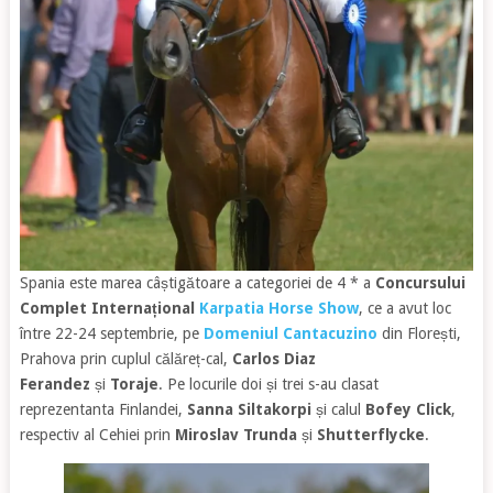
Spania este marea câștigătoare a categoriei de 4 * a
Concursului
Complet Internațional
Karpatia Horse Show
, ce a avut loc
între 22-24 septembrie, pe
Domeniul Cantacuzino
din Florești,
Prahova prin cuplul călăreț-cal,
Carlos Diaz
Ferandez
și
Toraje
. Pe locurile doi și trei s-au clasat
reprezentanta Finlandei,
Sanna Siltakorpi
și calul
Bofey Click
,
respectiv al Cehiei prin
Miroslav Trunda
și
Shutterflycke
.