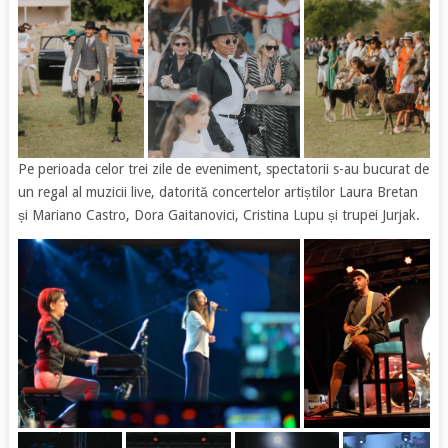
Pe perioada celor trei zile de eveniment, spectatorii s-au bucurat de
un regal al muzicii live, datorită concertelor artiștilor Laura Bretan
și Mariano Castro, Dora Gaitanovici, Cristina Lupu și trupei Jurjak.