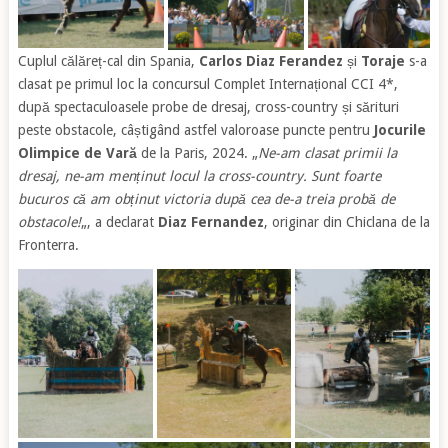
Cuplul călăreț-cal din Spania,
Carlos Diaz Ferandez
și
Toraje
s-a
clasat pe primul loc la concursul Complet Internațional CCI 4*,
după spectaculoasele probe de dresaj, cross-country și sărituri
peste obstacole, câștigând astfel valoroase puncte pentru
Jocurile
Olimpice de Vară
de la Paris, 2024. „
Ne-am clasat primii la
dresaj, ne-am menținut locul la cross-country. Sunt foarte
bucuros că am obținut victoria după cea de-a treia probă de
obstacole!
„, a declarat
Diaz Fernandez
, originar din Chiclana de la
Fronterra.