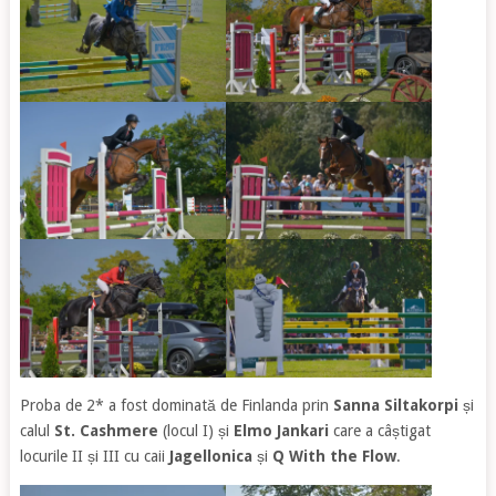
Proba de 2* a fost dominată de Finlanda prin
Sanna Siltakorpi
și
calul
St. Cashmere
(locul I) și
Elmo Jankari
care a câștigat
locurile II și III cu caii
Jagellonica
și
Q With the Flow
.