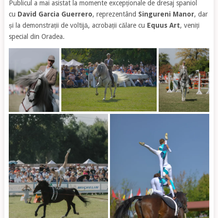
Publicul a mai asistat la momente excepționale de dresaj spaniol
cu
David Garcia Guerrero
, reprezentând
Singureni Manor
, dar
și la demonstrații de voltijā, acrobații călare cu
Equus Art
, veniți
special din Oradea.