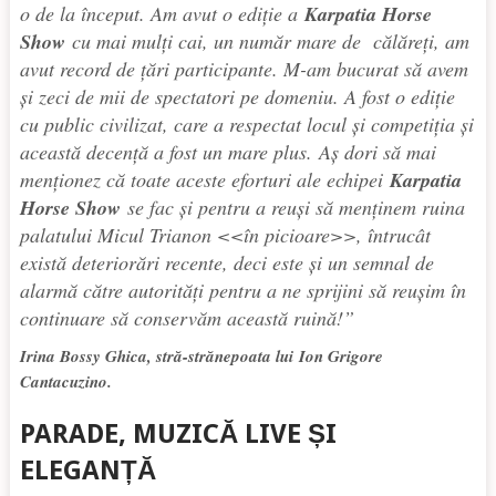
o de la început. Am avut o ediție a
Karpatia Horse
Show
cu mai mulți cai, un număr mare de călăreți, am
avut record de țări participante. M-am bucurat să avem
și zeci de mii de spectatori pe domeniu. A fost o ediție
cu public civilizat, care a respectat locul și competiția și
această decență a fost un mare plus. Aș dori să mai
menționez că toate aceste eforturi ale echipei
Karpatia
Horse Show
se fac și pentru a reuși să menținem ruina
palatului Micul Trianon <<în picioare>>, întrucât
există deteriorări recente, deci este și un semnal de
alarmă către autorități pentru a ne sprijini să reușim în
continuare să conservăm această ruină!
”
Irina Bossy Ghica, stră-strănepoata lui Ion Grigore
Cantacuzino.
PARADE, MUZICĂ LIVE ȘI
ELEGANȚĂ