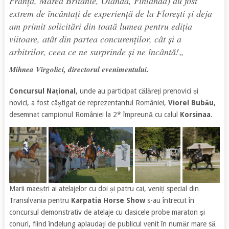
Franța, Marea Britanie, Olanda, Finlanda) au fost
extrem de încântați de experiență de la Florești și deja
am primit solicitări din toată lumea pentru ediția
viitoare, atât din partea concurenților, cât și a
arbitrilor, ceea ce ne surprinde și ne încântă!
„
Mihnea Vîrgolici, directorul evenimentului.
Concursul Național
, unde au participat călăreți prenovici și
novici, a fost câștigat de reprezentantul României,
Viorel Bubău
,
desemnat campionul României la 2* împreună cu calul
Korsinaa
.
Marii maeștri ai atelajelor cu doi și patru cai, veniți special din
Transilvania pentru
Karpatia Horse Show
s-au întrecut în
concursul demonstrativ de atelaje cu clasicele probe maraton și
conuri, fiind îndelung aplaudați de publicul venit în număr mare să