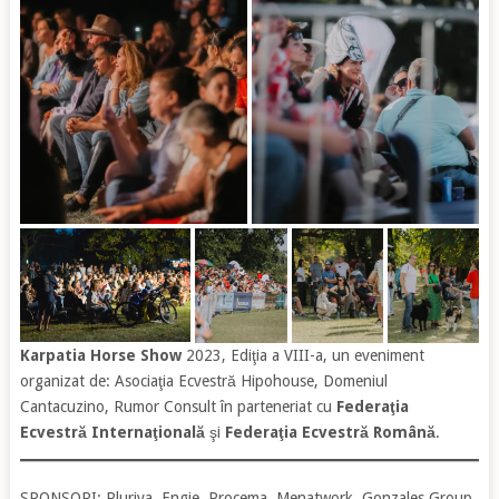
Karpatia Horse Show
2023, Ediţia a VIII-a, un eveniment
organizat de: Asociaţia Ecvestră Hipohouse, Domeniul
Cantacuzino, Rumor Consult în parteneriat cu
Federaţia
Ecvestră Internaţională
şi
Federaţia Ecvestră Română
.
SPONSORI: Pluriva, Engie, Procema, Menatwork, Gonzales Group,