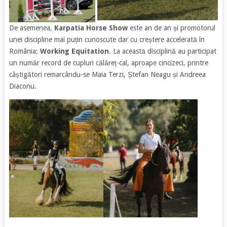
De asemenea,
Karpatia Horse Show
este an de an și promotorul
unei discipline mai puțin cunoscute dar cu creștere acceleratā în
România:
Working Equitation
. La aceastā disciplină au participat
un număr record de cupluri călăreț-cal, aproape cincizeci, printre
câștigători remarcându-se Maia Terzi, Ștefan Neagu și Andreea
Diaconu.