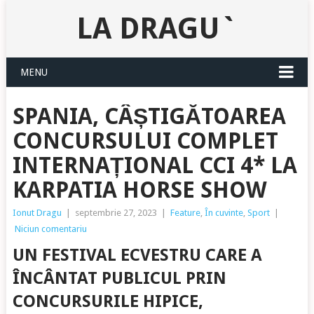
LA DRAGU`
MENU
SPANIA, CÂȘTIGĂTOAREA
CONCURSULUI COMPLET
INTERNAȚIONAL CCI 4* LA
KARPATIA HORSE SHOW
Ionut Dragu
|
septembrie 27, 2023
|
Feature
,
În cuvinte
,
Sport
|
Niciun comentariu
UN FESTIVAL ECVESTRU CARE A
ÎNCÂNTAT PUBLICUL PRIN
CONCURSURILE HIPICE,