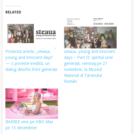
RELATED
Proiectul artistic „steaua.
steaua. young and innocent
young and innocent days”
days – Part II: spiritul unei
— o poveste inedită, un
generații, vernisaj pe 27
dialog deschis între generații
noiembrie, la Muzeul
Național al Țăranului
Român
BARBIE vine pe HBO Max
pe 15 decembrie!