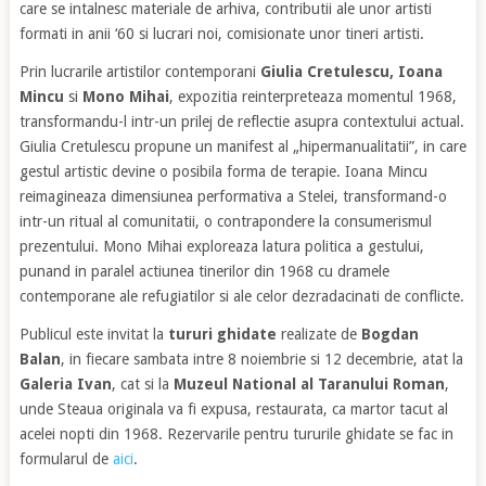
care se intalnesc materiale de arhiva, contributii ale unor artisti
formati in anii ‘60 si lucrari noi, comisionate unor tineri artisti.
Prin lucrarile artistilor contemporani
Giulia Cretulescu, Ioana
Mincu
si
Mono Mihai
, expozitia reinterpreteaza momentul 1968,
transformandu-l intr-un prilej de reflectie asupra contextului actual.
Giulia Cretulescu propune un manifest al „hipermanualitatii”, in care
gestul artistic devine o posibila forma de terapie. Ioana Mincu
reimagineaza dimensiunea performativa a Stelei, transformand-o
intr-un ritual al comunitatii, o contrapondere la consumerismul
prezentului. Mono Mihai exploreaza latura politica a gestului,
punand in paralel actiunea tinerilor din 1968 cu dramele
contemporane ale refugiatilor si ale celor dezradacinati de conflicte.
Publicul este invitat la
tururi ghidate
realizate de
Bogdan
Balan
, in fiecare sambata intre 8 noiembrie si 12 decembrie, atat la
Galeria Ivan
, cat si la
Muzeul National al Taranului Roman
,
unde Steaua originala va fi expusa, restaurata, ca martor tacut al
acelei nopti din 1968. Rezervarile pentru tururile ghidate se fac in
formularul de
aici
.