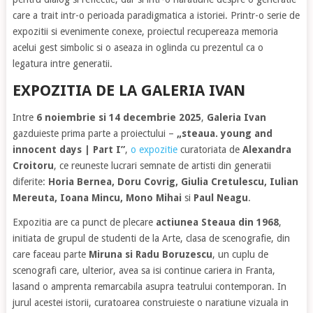
care a trait intr-o perioada paradigmatica a istoriei. Printr-o serie de
expozitii si evenimente conexe, proiectul recupereaza memoria
acelui gest simbolic si o aseaza in oglinda cu prezentul ca o
legatura intre generatii.
EXPOZITIA DE LA GALERIA IVAN
Intre
6 noiembrie si 14 decembrie 2025
,
Galeria Ivan
gazduieste prima parte a proiectului –
„steaua. young and
innocent days | Part I”
,
o expozitie
curatoriata de
Alexandra
Croitoru
, ce reuneste lucrari semnate de artisti din generatii
diferite:
Horia Bernea, Doru Covrig, Giulia Cretulescu, Iulian
Mereuta, Ioana Mincu, Mono Mihai
si
Paul Neagu
.
Expozitia are ca punct de plecare
actiunea Steaua din 1968
,
initiata de grupul de studenti de la Arte, clasa de scenografie, din
care faceau parte
Miruna si Radu Boruzescu
, un cuplu de
scenografi care, ulterior, avea sa isi continue cariera in Franta,
lasand o amprenta remarcabila asupra teatrului contemporan. In
jurul acestei istorii, curatoarea construieste o naratiune vizuala in