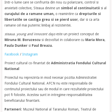
Intr-o lume care se confrunta din nou cu polarizare, control si
anxietati colective, Steaua devine un
simbol al continuitatii
si al
curajului de a ramane uman,
o reamintire ca
drepturile si
libertatile se castiga greu si se pierd usor
, dar si ca arta
ramane cel mai puternic limbaj al rezistentei.
steaua. young and innocent days
este un proiect conceput de
Miruna M. Boruzescu
si dezvoltat in colaborare cu
Maria Mora
,
Paula Dunker
si
Paul Breazu
.
Facebook
/
Instagram
Proiect cultural co-finantat de
Administratia Fondului Cultural
National
Proiectul nu reprezinta in mod necesar pozitia Administratiei
Fondului Cultural National. AFCN nu este responsabila de
continutul proiectului sau de modul in care rezultatele proiectului
pot fi folosite. Acestea sunt in intregime responsabilitatea
beneficiarului finantarii.
Parteneri
: Muzeul National al Taranului Roman, Teatrul de