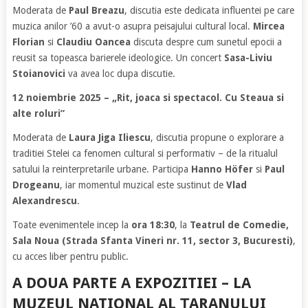
Moderata de
Paul Breazu
, discutia este dedicata influentei pe care
muzica anilor ’60 a avut-o asupra peisajului cultural local.
Mircea
Florian
si
Claudiu Oancea
discuta despre cum sunetul epocii a
reusit sa topeasca barierele ideologice. Un concert
Sasa-Liviu
Stoianovici
va avea loc dupa discutie.
12 noiembrie 2025 – „Rit, joaca si spectacol. Cu Steaua si
alte roluri”
Moderata de
Laura Jiga Iliescu
, discutia propune o explorare a
traditiei Stelei ca fenomen cultural si performativ – de la ritualul
satului la reinterpretarile urbane. Participa
Hanno Höfer
si
Paul
Drogeanu
, iar momentul muzical este sustinut de
Vlad
Alexandrescu
.
Toate evenimentele incep la
ora 18:30
, la
Teatrul de Comedie,
Sala Noua (Strada Sfanta Vineri nr. 11, sector 3, Bucuresti)
,
cu acces liber pentru public.
A DOUA PARTE A EXPOZITIEI – LA
MUZEUL NATIONAL AL ȚARANULUI