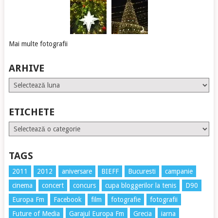
Mai multe fotografii
ARHIVE
Arhive
ETICHETE
Etichete
TAGS
2011
2012
aniversare
BIEFF
Bucuresti
campanie
cinema
concert
concurs
cupa bloggerilor la tenis
D90
Europa Fm
Facebook
film
fotografie
fotografii
Future of Media
Garajul Europa Fm
Grecia
iarna