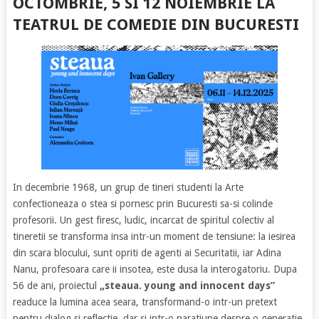
OCTOMBRIE, 5 SI 12 NOIEMBRIE LA
TEATRUL DE COMEDIE DIN BUCURESTI
In decembrie 1968, un grup de tineri studenti la Arte
confectioneaza o stea si pornesc prin Bucuresti sa-si colinde
profesorii. Un gest firesc, ludic, incarcat de spiritul colectiv al
tineretii se transforma insa intr-un moment de tensiune: la iesirea
din scara blocului, sunt opriti de agenti ai Securitatii, iar Adina
Nanu, profesoara care ii insotea, este dusa la interogatoriu. Dupa
56 de ani, proiectul
„steaua. young and innocent days”
readuce la lumina acea seara, transformand-o intr-un pretext
pentru dialog si reflectie, dar si intr-o naratiune despre o generatie