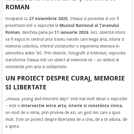
ROMAN
Incepand cu
27 noiembrie 2025
, Steaua si povestea ei vor fi
prezentate intr-o expozitie la
Muzeul National al Țaranului
Roman
, deschisa pana pe
11 ianuarie 2026
. Aici, obiectul istoric
va fi expus in centrul unui traseu narativ care leaga arta, istoria si
memoria colectiva, oferind vizitatorilor o experienta imersiva in
atmosfera anilor ’60. Prin obiecte, fotografii si interviuri, expozitia
transforma Steaua intr-un obiect al memoriei vii – un simbol al
rezistentei prin arta si solidaritate.
UN PROIECT DESPRE CURAJ, MEMORIE
SI LIBERTATE
„steaua. young and innocent days” este mai mult decat o expozitie
– este o
intersectie intre arta, istorie si constiinta civica
,
un mod de a retrai, prin privirea de azi, un gest mic care a spus
mult. Este un proiect despre libertatea de a crea, de a te aduna, de
a spera.