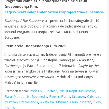
Programul complet al proiecțiilor este pe site-ul
Independența Film:
https://www.independentafilm.ro/project/the-substance/
Substanța / The Substance
are premiera în cinematografe din 10
ianuarie și este distribuit în România de Independența Film, cu
sprijinul Programului Europa Creativă – MEDIA al Uniunii
Europene.
Premierele Independența Film 2025
În prima parte a acestui an, Independența Film anunță premierele
filmelor
Marcello Mio
(r. Christophe Honoré) pe 24 ianuarie,
Parthenope
(r. Paolo Sorrentino) pe 7 februarie,
Caught by the
Tides
(r. Jia Zhangke) pe 21 februarie,
Hors du temps
(r. Olivier
Assayas) și
Monsieur Aznavour
(r. Mehdi Idir, Grand Corps
Malade) în luna martie.
Parteneri media:
Rock FM
,
Cinemap
,
Zile și Nopți
,
Movienews
,
Ziarul Metropolis
,
Spotmedia
,
Films in Frame
,
Urban.ro
,
Catchy.ro
,
Munteanu Recomandă
,
Răsfoiala
,
AIVImedia.hub
,
Cinefan
,
Like5
,
F-sides