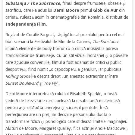
Substanța / The Substance
, filmul despre frumusețe, obsesie și
sacrificiu, care i-a adus lui
Demi Moore
primul
Glob de Aur
din
carieră, rulează acum în cinematografele din România, distribuit de
Independența Film
.
Regizat de Coralie Fargeat, câștigător al premiului pentru cel mai
bun scenariu la Festivalul de Film de la Cannes,
The Substance
îmbină elemente de body horror cu o critică incisivă la adresa
standardelor de frumusețe. Cu un stil vizual îndrăzneț și o poveste
care zguduie convențiile, filmul a fost aclamat de critici și public
deopotrivă, fiind numit „o capodoperă a genului”, iar publicația
Rolling Stone
l-a descris drept „un amestec extraordinar între
Sunset Boulevard
și
The Fly
”.
Demi Moore interpretează rolul lui Elisabeth Sparkle, o fostă
vedetă de televiziune care apelează la o substanță misterioasă
pentru a-și recăpăta tinerețea și succesul pierdute. Însă
perfecțiunea are un preț, iar deciziile personajului duc la o
transformare fizică și psihologică care sfidează limitele imaginației.
Alături de Moore, Margaret Qualley, fiica actriței Andie MacDowell,