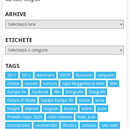
ARHIVE
Arhive
ETICHETE
Etichete
TAGS
2011
2012
aniversare
BIEFF
Bucuresti
campanie
cinema
concert
concurs
cupa bloggerilor la tenis
D90
Europa Fm
Facebook
film
fotografie
fotografii
Future of Media
Garajul Europa Fm
Grecia
iarna
imagini
impresii
magazin
muzica
online
poze
Premiile Gopo 2020
radio romania
Radu Jude
recomandare
recomandări
Rhodos
romania
sala radio