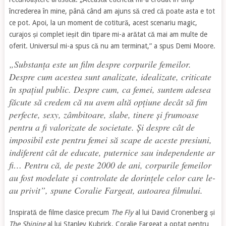
încrederea în mine, până când am ajuns să cred că poate asta e tot
ce pot. Apoi, la un moment de cotitură, acest scenariu magic,
curajos și complet ieșit din tipare mi-a arătat că mai am multe de
oferit. Universul mi-a spus că nu am terminat,” a spus Demi Moore.
„
Substanța
este un film despre corpurile femeilor.
Despre cum acestea sunt analizate, idealizate, criticate
în spațiul public. Despre cum, ca femei, suntem adesea
făcute să credem că nu avem altă opțiune decât să fim
perfecte, sexy, zâmbitoare, slabe, tinere și frumoase
pentru a fi valorizate de societate. Și despre cât de
imposibil este pentru femei să scape de aceste presiuni,
indiferent cât de educate, puternice sau independente ar
fi… Pentru că, de peste 2000 de ani, corpurile femeilor
au fost modelate și controlate de dorințele celor care le-
au privit”, spune Coralie Fargeat, autoarea filmului.
Inspirată de filme clasice precum
The Fly
al lui David Cronenberg și
The Shining
al lui Stanley Kubrick, Coralie Fargeat a optat pentru