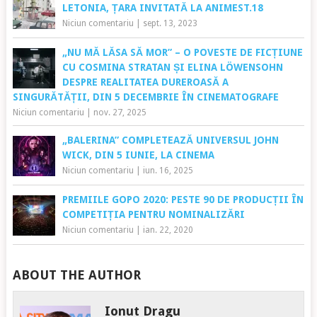
LETONIA, ȚARA INVITATĂ LA ANIMEST.18
Niciun comentariu
|
sept. 13, 2023
„NU MĂ LĂSA SĂ MOR” – O POVESTE DE FICȚIUNE
CU COSMINA STRATAN ȘI ELINA LÖWENSOHN
DESPRE REALITATEA DUREROASĂ A
SINGURĂTĂȚII, DIN 5 DECEMBRIE ÎN CINEMATOGRAFE
Niciun comentariu
|
nov. 27, 2025
„BALERINA” COMPLETEAZĂ UNIVERSUL JOHN
WICK, DIN 5 IUNIE, LA CINEMA
Niciun comentariu
|
iun. 16, 2025
PREMIILE GOPO 2020: PESTE 90 DE PRODUCȚII ÎN
COMPETIȚIA PENTRU NOMINALIZĂRI
Niciun comentariu
|
ian. 22, 2020
ABOUT THE AUTHOR
Ionut Dragu