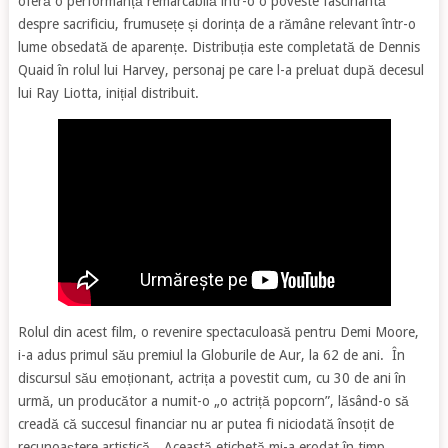
oferă o performanță remarcabilă într-o o poveste fascinantă
despre sacrificiu, frumusețe și dorința de a rămâne relevant într-o
lume obsedată de aparențe. Distribuția este completată de Dennis
Quaid în rolul lui Harvey, personaj pe care l-a preluat după decesul
lui Ray Liotta, inițial distribuit.
Rolul din acest film, o revenire spectaculoasă pentru Demi Moore,
i-a adus primul său premiul la Globurile de Aur, la 62 de ani. În
discursul său emoționant, actrița a povestit cum, cu 30 de ani în
urmă, un producător a numit-o „o actriță popcorn”, lăsând-o să
creadă că succesul financiar nu ar putea fi niciodată însoțit de
recunoaștere artistică. „Această etichetă mi-a erodat în timp