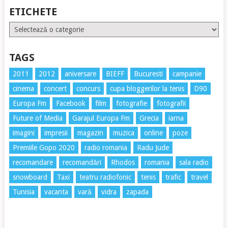
ETICHETE
Etichete
TAGS
2011
2012
aniversare
BIEFF
Bucuresti
campanie
cinema
concert
concurs
cupa bloggerilor la tenis
D90
Europa Fm
Facebook
film
fotografie
fotografii
Future of Media
Garajul Europa Fm
Grecia
iarna
imagini
impresii
magazin
muzica
online
poze
Premiile Gopo 2020
radio romania
Radu Jude
recomandare
recomandări
Rhodos
romania
sala radio
snowboard
Taxi
teatru radiofonic
tenis
trafic
travel
Tunisia
vacanta
vară
vidra
zapada