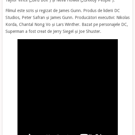
Taylor Vince („Bird Box”) și Neva Howell („Greedy People”).
Filmul este scris și regizat de James Gunn. Produs de liderii DC
Studios, Peter Safran și James Gunn. Producători executivi: Nikolas
Korda, Chantal Nong Vo și Lars Winther. Bazat pe personajele DC,
Superman a fost creat de Jerry Siegel și Joe Shuster.