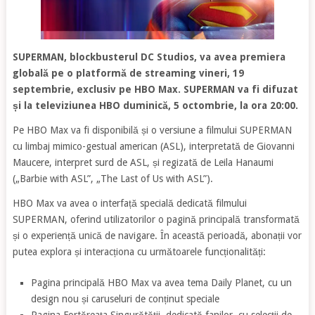
SUPERMAN, blockbusterul DC Studios, va avea premiera
globală pe o platformă de streaming vineri, 19
septembrie, exclusiv pe HBO Max. SUPERMAN va fi difuzat
și la televiziunea HBO duminică, 5 octombrie, la ora 20:00.
Pe HBO Max va fi disponibilă și o versiune a filmului SUPERMAN
cu limbaj mimico-gestual american (ASL), interpretată de Giovanni
Maucere, interpret surd de ASL, și regizată de Leila Hanaumi
(„Barbie with ASL”, „The Last of Us with ASL”).
HBO Max va avea o interfață specială dedicată filmului
SUPERMAN, oferind utilizatorilor o pagină principală transformată
și o experiență unică de navigare. În această perioadă, abonații vor
putea explora și interacționa cu următoarele funcționalități:
Pagina principală HBO Max va avea tema Daily Planet, cu un
design nou și caruseluri de conținut speciale