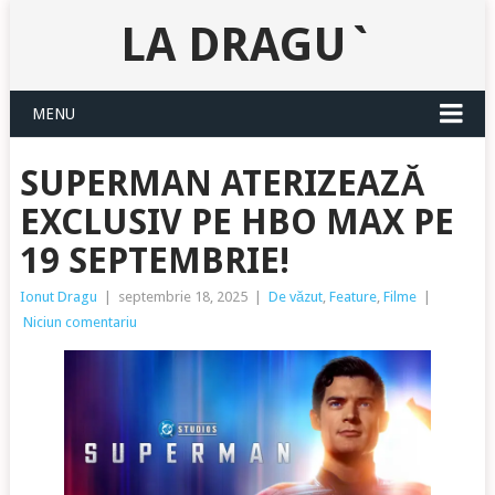
LA DRAGU`
MENU
SUPERMAN ATERIZEAZĂ
EXCLUSIV PE HBO MAX PE
19 SEPTEMBRIE!
Ionut Dragu
|
septembrie 18, 2025
|
De văzut
,
Feature
,
Filme
|
Niciun comentariu