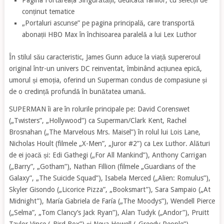
Pagina Fortăreața Singurătății, dedicată fanilor, cu selecții de
conținut tematice
„Portaluri ascunse” pe pagina principală, care transportă
abonații HBO Max în închisoarea paralelă a lui Lex Luthor
În stilul său caracteristic, James Gunn aduce la viață supereroul
original într-un univers DC reinventat, îmbinând acțiunea epică,
umorul și emoția, oferind un Superman condus de compasiune și
de o credință profundă în bunătatea umană.
SUPERMAN îi are în rolurile principale pe: David Corenswet
(„Twisters”, „Hollywood”) ca Superman/Clark Kent, Rachel
Brosnahan („The Marvelous Mrs. Maisel”) în rolul lui Lois Lane,
Nicholas Hoult (filmele „X-Men”, „Juror #2”) ca Lex Luthor. Alături
de ei joacă și: Edi Gathegi („For All Mankind”), Anthony Carrigan
(„Barry”, „Gotham”), Nathan Fillion (filmele „Guardians of the
Galaxy”, „The Suicide Squad”), Isabela Merced („Alien: Romulus”),
Skyler Gisondo („Licorice Pizza”, „Booksmart”), Sara Sampaio („At
Midnight”), María Gabriela de Faría („The Moodys”), Wendell Pierce
(„Selma”, „Tom Clancy’s Jack Ryan”), Alan Tudyk („Andor”), Pruitt