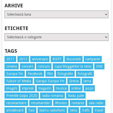
ARHIVE
Arhive
ETICHETE
Etichete
TAGS
2011
2012
aniversare
BIEFF
Bucuresti
campanie
cinema
concert
concurs
cupa bloggerilor la tenis
D90
Europa Fm
Facebook
film
fotografie
fotografii
Future of Media
Garajul Europa Fm
Grecia
iarna
imagini
impresii
magazin
muzica
online
poze
Premiile Gopo 2020
radio romania
Radu Jude
recomandare
recomandări
Rhodos
romania
sala radio
snowboard
Taxi
teatru radiofonic
tenis
trafic
travel