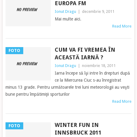
EUROPA FM
Ionut Dragu
|
decembrie 9, 2011
Mai multe aici.
Read More
CUM VA FI VREMEA ÎN
FOTO
ACEASTĂ IARNĂ ?
Ionut Dragu
|
noiembrie 18, 2011
Iarna începe să îşi intre în drepturi după
ce la Miercurea Ciuc s-au înregistrat
minus 13 grade. Pentru următoarele trei luni meteorologii au veşti
bune pentru împătimiţii sporturilor
Read More
WINTER FUN IN
FOTO
INNSBRUCK 2011