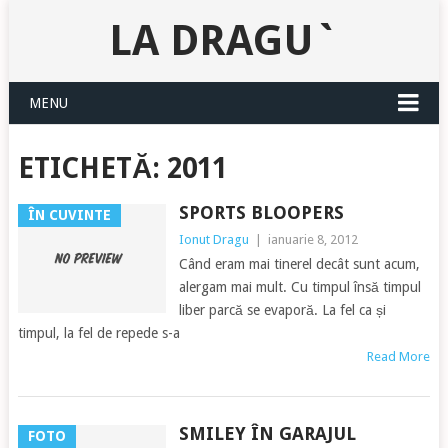
LA DRAGU`
MENU
ETICHETĂ:
2011
SPORTS BLOOPERS
ÎN CUVINTE
Ionut Dragu
|
ianuarie 8, 2012
Când eram mai tinerel decât sunt acum,
alergam mai mult. Cu timpul însă timpul
liber parcă se evaporă. La fel ca și
timpul, la fel de repede s-a
Read More
SMILEY ÎN GARAJUL
FOTO