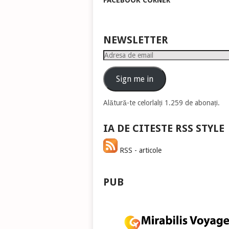
FACEBOOK CORNER
pen
a
măr
sau
NEWSLETTER
mic
Adresa
vol
de
email
Sign me in
Alătură-te celorlalți 1.259 de abonați.
IA DE CITESTE RSS STYLE
RSS - articole
PUB