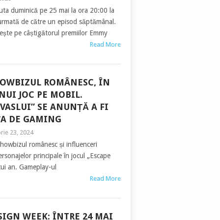
ebuta duminică pe 25 mai la ora 20:00 la
urmată de către un episod săptămânal.
ește pe câștigătorul premiilor Emmy
Read More
HOWBIZUL ROMÂNESC, ÎN
NUI JOC PE MOBIL.
VASLUI” SE ANUNȚĂ A FI
ȚA DE GAMING
rie 23, 2024
howbizul românesc și influenceri
ersonajelor principale în jocul „Escape
stui an. Gameplay-ul
Read More
IGN WEEK: ÎNTRE 24 MAI