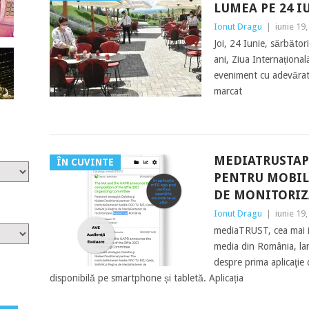
LUMEA PE 24 I
Ionut Dragu
|
iunie 19
Joi, 24 Iunie, sărbători
ani, Ziua Internaționa
eveniment cu adevărat 
marcat
MEDIATRUSTAPP
ÎN CUVINTE
PENTRU MOBIL
DE MONITORIZ
Ionut Dragu
|
iunie 19
mediaTRUST, cea mai 
media din România, l
despre prima aplicaţi
disponibilă pe smartphone și tabletă. Aplicația