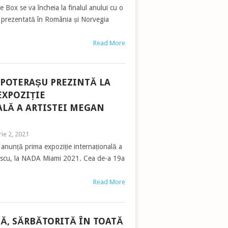
ie Box se va încheia la finalul anului cu o
ă prezentată în România și Norvegia
Read More
 POTERAȘU PREZINTĂ LA
EXPOZIȚIE
LĂ A ARTISTEI MEGAN
ie 2, 2021
anunță prima expoziție internațională a
escu, la NADA Miami 2021. Cea de-a 19a
Read More
Ă, SĂRBĂTORITĂ ÎN TOATĂ