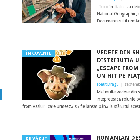
„Tucci în Italia” va d
National Geographic, 
Documentarul îl urmăr
VEDETE DIN S
ÎN CUVINTE
DISTRIBUȚIA U
„ESCAPE FROM 
UN HIT PE PIA
Ionut Dragu
|
septemb
Mai multe vedete din s
intepretează rolurile p
from Vaslui”, care urmează să fie lansat până la sfârșitul ace
ROMANIAN DES
DE VĂZUT