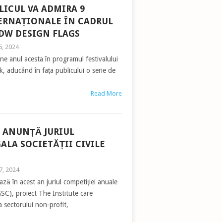
BLICUL VA ADMIRA 9
TERNAȚIONALE ÎN CADRUL
DW DESIGN FLAGS
25, 2024
e anul acesta în programul festivalului
 aducând în fața publicului o serie de
Read More
E ANUNȚĂ JURIUL
ALA SOCIETĂȚII CIVILE
2
7, 2024
ază în acest an juriul competiţiei anuale
(GSC), proiect The Institute care
 sectorului non-profit,