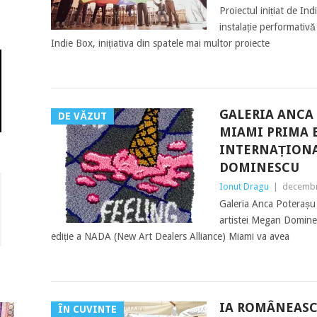
Proiectul inițiat de Ind
instalație performativ
Indie Box, inițiativa din spatele mai multor proiecte
GALERIA ANCA
DE VĂZUT
MIAMI PRIMA 
INTERNAȚIONA
DOMINESCU
Ionut Dragu
|
decembr
Galeria Anca Poterașu 
artistei Megan Domin
ediție a NADA (New Art Dealers Alliance) Miami va avea
IA ROMÂNEASC
ÎN CUVINTE