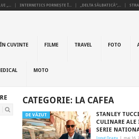
I „...
INTERNETICS PORNEȘTE Î...
„DELTA SĂLBATICĂ”,...
STRA
ÎN CUVINTE
FILME
TRAVEL
FOTO
EDICAL
MOTO
RE
CATEGORIE:
LA CAFEA
STANLEY TUCCI
DE VĂZUT
CULINARE ALE 
SERIE NATION
Ionut Dragu
|
mai 16, 