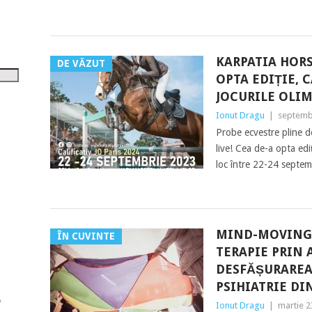
tru
i
KARPATIA HORS
șora
DE VĂZUT
umul.
OPTA EDIȚIE, 
JOCURILE OLIM
Ionut Dragu
|
septemb
Probe ecvestre pline d
live! Cea de-a opta ed
loc între 22-24 septe
MIND-MOVING
ÎN CUVINTE
TERAPIE PRIN 
DESFĂȘURAREA 
PSIHIATRIE DI
Ionut Dragu
|
martie 2