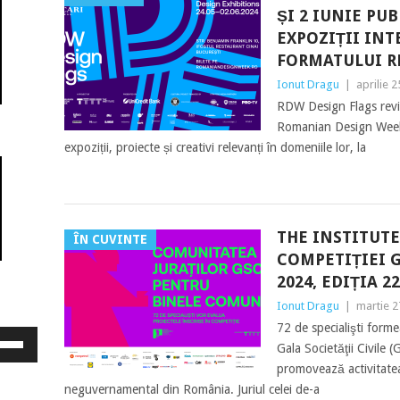
ȘI 2 IUNIE PU
EXPOZIȚII IN
FORMATULUI R
Ionut Dragu
|
aprilie 
RDW Design Flags revin
Romanian Design Week,
expoziții, proiecte și creativi relevanți în domeniile lor, la
THE INSTITUT
ÎN CUVINTE
COMPETIȚIEI G
2024, EDIȚIA 2
Ionut Dragu
|
martie 2
72 de specialişti forme
osește
Gala Societăţii Civile 
ele
promovează activitatea
eată
jos
neguvernamental din România. Juriul celei de-a