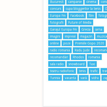
Bucuresti
campanie
cinema
conc
concurs
cupa bloggerilor la tenis
Europa Fm
Facebook
film
fotog
fotografii
Future of Media
Garajul Europa Fm
Grecia
iarna
imagini
impresii
magazin
muzica
online
poze
Premiile Gopo 2020
radio romania
Radu Jude
recoman
recomandări
Rhodos
romania
sala radio
snowboard
Taxi
teatru radiofonic
tenis
trafic
tra
Tunisia
vacanta
vară
vidra
za