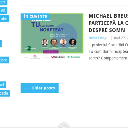
ert
D90
MICHAEL BREUS
ÎN CUVINTE
rafie
PARTICIPĂ LA 
DESPRE SOMN
Ionut Dragu
|
mai 27, 
– proiectul Societății
Tu cum dormi noaptea? 
somn? Comportamentele
dare
vel
POSTS
Older posts
pada
NAVIGATION