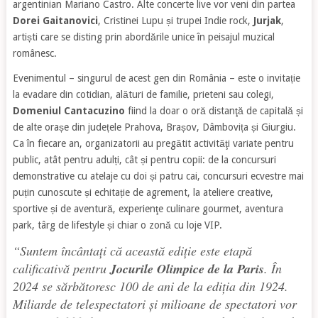
argentinian Mariano Castro. Alte concerte live vor veni din partea
Dorei Gaitanovici
, Cristinei Lupu și trupei Indie rock,
Jurjak
,
artiști care se disting prin abordările unice în peisajul muzical
românesc.
Evenimentul – singurul de acest gen din România – este o invitație
la evadare din cotidian, alături de familie, prieteni sau colegi,
Domeniul Cantacuzino
fiind la doar o oră distanţă de capitală și
de alte orașe din județele Prahova, Brașov, Dâmbovița și Giurgiu.
Ca în fiecare an, organizatorii au pregătit activităţi variate pentru
public, atât pentru adulți, cât și pentru copii: de la concursuri
demonstrative cu atelaje cu doi și patru cai, concursuri ecvestre mai
puțin cunoscute și echitație de agrement, la ateliere creative,
sportive și de aventură, experienţe culinare gourmet, aventura
park, târg de lifestyle și chiar o zonă cu loje VIP.
“
Suntem încântați că această ediție este etapă
calificativă pentru
Jocurile Olimpice de la Paris
. În
2024 se sărbătoresc 100 de ani de la ediția din 1924.
Miliarde de telespectatori și milioane de spectatori vor