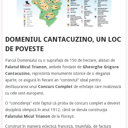
DOMENIUL CANTACUZINO, UN LOC
DE POVESTE
Parcul Domeniului cu o suprafață de 150 de hectare, alături de
Palatul Micul Trianon
, ambele fondate de
Gheorghe Grigore
Cantacuzino
, reprezintă monumente istorice de o eleganță
aparte, ce asigură în fiecare an “contextul” ideal pentru
desfășurarea unui
Concurs Complet
de echitaţie care rivalizează
cu cele vest-europene.
O “coincidenţă“ este faptul că proba de concurs complet a devenit
disciplină olimpică în anul 1912, când se derula construcţia
Palatului Micul Trianon
de la Floreşti.
Construit în manieră eclectică franceză, triumfală, de factură