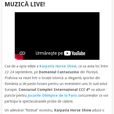
MUZICĂ LIVE!
Cea de-a opta ediție a
Karpatia Horse Show
, ce va avea loc între
22-24 septembrie, pe
Domeniul Cantacuzino
din Florești,
Prahova va reuni într-o locație istorică și elegantă sportivi din
România și de peste hotare pentru un eveniment unic în sud-estul
Europei.
Concursul Complet Internațional CCI 4*
va aduce
puncte pentru
Jocurile Olimpice de la Paris
concurenților ce vor
participa la spectaculoasele probe de călărie.
Un adevărat “festival” ecvestru,
Karpatia Horse Show
aduce o