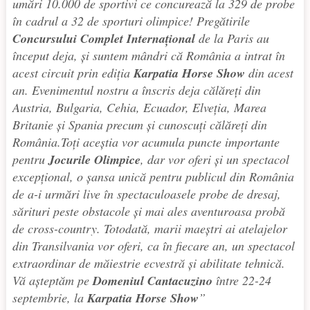
umări 10.000 de sportivi ce concurează la 329 de probe
în cadrul a 32 de sporturi olimpice! Pregătirile
Concursului Complet Internațional
de la Paris au
început deja, și suntem mândri că România a intrat în
acest circuit prin ediția
Karpatia Horse Show
din acest
an. Evenimentul nostru a înscris deja călăreți din
Austria, Bulgaria, Cehia, Ecuador, Elveția, Marea
Britanie și Spania precum și cunoscuți călăreți din
România.Toți aceștia vor acumula puncte importante
pentru
Jocurile Olimpice
, dar vor oferi și un spectacol
excepțional, o șansa unică pentru publicul din România
de a-i urmări live în spectaculoasele probe de dresaj,
sărituri peste obstacole și mai ales aventuroasa probă
de cross-country. Totodată, marii maeștri ai atelajelor
din Transilvania vor oferi, ca în fiecare an, un spectacol
extraordinar de măiestrie ecvestră și abilitate tehnică.
Vă așteptăm pe
Domeniul Cantacuzino
între 22-24
septembrie, la
Karpatia Horse Show
”