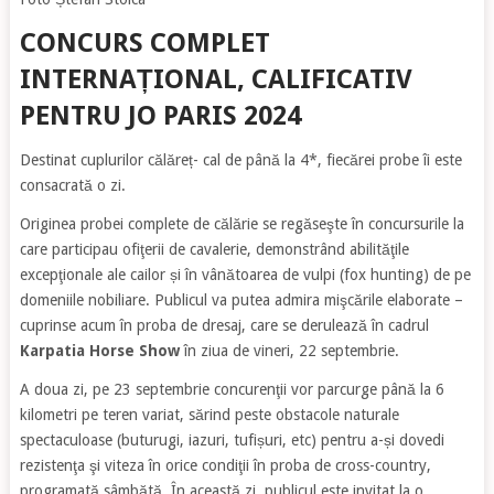
CONCURS COMPLET
INTERNAȚIONAL, CALIFICATIV
PENTRU JO PARIS 2024
Destinat cuplurilor călăreț- cal de până la 4*, fiecărei probe îi este
consacrată o zi.
Originea probei complete de călărie se regăseşte în concursurile la
care participau ofiţerii de cavalerie, demonstrând abilităţile
excepţionale ale cailor și în vânătoarea de vulpi (fox hunting) de pe
domeniile nobiliare. Publicul va putea admira mişcările elaborate –
cuprinse acum în proba de dresaj, care se derulează în cadrul
Karpatia Horse Show
în ziua de vineri, 22 septembrie.
A doua zi, pe 23 septembrie concurenţii vor parcurge până la 6
kilometri pe teren variat, sărind peste obstacole naturale
spectaculoase (buturugi, iazuri, tufișuri, etc) pentru a-și dovedi
rezistenţa şi viteza în orice condiţii în proba de cross-country,
programată sâmbătă. În această zi, publicul este invitat la o