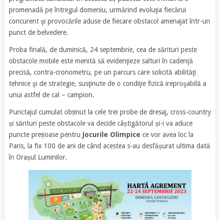
promenadă pe întregul domeniu, urmărind evoluţia fiecărui
concurent şi provocările aduse de fiecare obstacol amenajat într-un
punct de belvedere.
Proba finală, de duminică, 24 septembrie, cea de sărituri peste
obstacole mobile este menită să evidenţieze salturi în cadenţă
precisă, contra-cronometru, pe un parcurs care solicită abilităţi
tehnice şi de strategie, susţinute de o condiţie fizică ireproşabilă a
unui astfel de cal – campion.
Punctajul cumulat obținut la cele trei probe de dresaj, cross-country
și sărituri peste obstacole va decide câștigătorul și-i va aduce
puncte prețioase pentru
Jocurile Olimpice
ce vor avea loc la
Paris, la fix 100 de ani de când acestea s-au desfășurat ultima dată
în Orașul Luminilor.