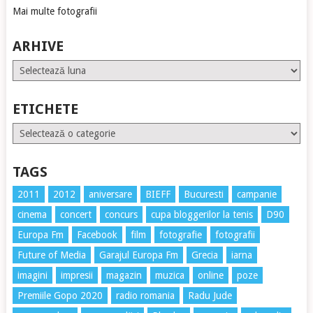
Mai multe fotografii
ARHIVE
Arhive
ETICHETE
Etichete
TAGS
2011
2012
aniversare
BIEFF
Bucuresti
campanie
cinema
concert
concurs
cupa bloggerilor la tenis
D90
Europa Fm
Facebook
film
fotografie
fotografii
Future of Media
Garajul Europa Fm
Grecia
iarna
imagini
impresii
magazin
muzica
online
poze
Premiile Gopo 2020
radio romania
Radu Jude