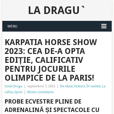
LA DRAGU`
MENU
KARPATIA HORSE SHOW
2023: CEA DE-A OPTA
EDIȚIE, CALIFICATIV
PENTRU JOCURILE
OLIMPICE DE LA PARIS!
Ionut Dragu
|
septembrie 7, 2023
|
De văzut
,
Feature
,
În cuvinte
,
La
cafea
,
Sport
|
Niciun comentariu
PROBE ECVESTRE PLINE DE
ADRENALINĂ ȘI SPECTACOLE CU