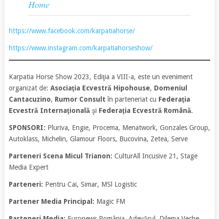
Home
https://www.facebook.com/karpatiahorse/
https://www.instagram.com/karpatiahorseshow/
Karpatia Horse Show 2023, Ediţia a VIII-a, este un eveniment
organizat de:
Asociaţia Ecvestră Hipohouse
,
Domeniul
Cantacuzino
,
Rumor Consult
în parteneriat cu
Federaţia
Ecvestră Internaţională
şi
Federaţia Ecvestră Română
.
SPONSORI:
Pluriva, Engie, Procema, Menatwork, Gonzales Group,
Autoklass, Michelin, Glamour Floors, Bucovina, Zetea, Serve
Parteneri Scena Micul Trianon:
CulturAll Incusive 21, Stage
Media Expert
Parteneri:
Pentru Cai, Simar, MSl Logistic
Partener Media Principal:
Magic FM
Parteneri Media:
Euronews România, Adevărul, Dilema Veche,