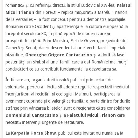
romantică şi cu referinţă directă la stilul Ludovic al XIV-lea,
Palatul
Micul Trianon
din Florești – replica micșorată a Marelui Trianon
de la Versailles – a fost conceput pentru a demonstra aspirațiile
României către Occident și apartenența ei la cultura europeană la
începutul secolului XX, în plină epocă de modernizare şi
prosperitate a țării. Prim-Ministru, Șef de Guvern, preşedinte de
Cameră şi Senat, dar și descendent al unei vechi familii imperiale
bizantine,
Gheorghe Grigore Cantacuzino
şi-a dorit să lase
posterităţii un simbol al unei familii care a dat României mai mulţi
conducători ce au contribuit fundamental la dezvoltarea sa.
În fiecare an, organizatorii inspiră publicul prin acțiuni de
voluntariat pentru a-l incita să adopte regulile respectării mediului
înconjurător, al reciclării și ecologiei. Mai mult, participarea la
eveniment cuprinde şi o valenţă caritabilă: o parte dintre fondurile
strânse prin vânzarea biletelor sunt direcţionate către consolidarea
Domeniului Cantacuzino
şi a
Palatului Micul Trianon
care
necesită intervenții urgente de restaurare.
La
Karpatia Horse Show
, publicul este invitat nu numai să ia