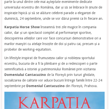
parte la unul dintre cele mai aşteptate evenimente dedicate
universului ecvestru din România, dar și să se îmbrace în ținute de
inspirație hipică și să se alăture celebrei parade a eleganței de
duminică, 24 septembrie, unde se vor dărui premii ca în fiecare an.
Karpatia Horse Show
înseamnă trei zile magice în compania
cailor, dar și un spectacol complet al performanţei sportive,
descoperirea atleților care vor face concursuri demonstrative ori a
marilor maeştri cu atelaje însoțite de doi și patru cai, precum și a
probelor de working-equitation.
Un lifestyle inspirat de frumusețea cailor și noblețea sportului
ecvestru, bucuria de a fi la plimbare şi de a redescoperi o parte
semnificativă a istoriei şi patrimoniului României prin vizitarea
Domeniului Cantacuzino
de la Floreşti prin tururi ghidate,
socializarea de calitate vor aduce bucurii întregii familii între 22-24
septembrie pe
Domeniul Cantacuzino
din Florești, Prahova.