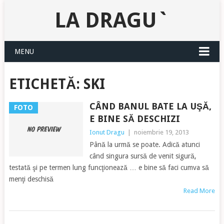
LA DRAGU`
MENU
ETICHETĂ:
SKI
CÂND BANUL BATE LA UŞĂ,
FOTO
E BINE SĂ DESCHIZI
Ionut Dragu
|
noiembrie 19, 2013
Până la urmă se poate. Adică atunci
când singura sursă de venit sigură,
testată şi pe termen lung funcţionează … e bine să faci cumva să
menţi deschisă
Read More