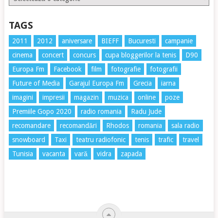
TAGS
2011
2012
aniversare
BIEFF
Bucuresti
campanie
cinema
concert
concurs
cupa bloggerilor la tenis
D90
Europa Fm
Facebook
film
fotografie
fotografii
Future of Media
Garajul Europa Fm
Grecia
iarna
imagini
impresii
magazin
muzica
online
poze
Premiile Gopo 2020
radio romania
Radu Jude
recomandare
recomandări
Rhodos
romania
sala radio
snowboard
Taxi
teatru radiofonic
tenis
trafic
travel
Tunisia
vacanta
vară
vidra
zapada