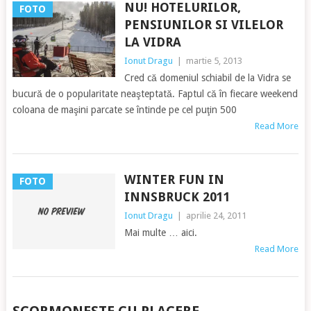
NU! HOTELURILOR,
FOTO
PENSIUNILOR SI VILELOR
LA VIDRA
Ionut Dragu
|
martie 5, 2013
Cred că domeniul schiabil de la Vidra se
bucură de o popularitate neaşteptată. Faptul că în fiecare weekend
coloana de maşini parcate se întinde pe cel puţin 500
Read More
WINTER FUN IN
FOTO
INNSBRUCK 2011
Ionut Dragu
|
aprilie 24, 2011
Mai multe … aici.
Read More
POSTS