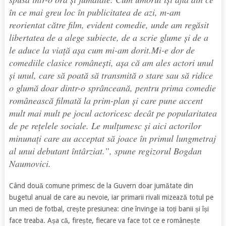
în ce mai greu loc în publicitatea de azi, m-am
reorientat către film, evident comedie, unde am regăsit
libertatea de a alege subiecte, de a scrie glume și de a
le aduce la viață așa cum mi-am dorit.Mi-e dor de
comediile clasice românești, așa că am ales actori unul
și unul, care să poată să transmită o stare sau să ridice
o glumă doar dintr-o sprânceană, pentru prima comedie
românească filmată la prim-plan și care pune accent
mult mai mult pe jocul actoricesc decât pe popularitatea
de pe rețelele sociale. Le mulțumesc și aici actorilor
minunați care au acceptat să joace în primul lungmetraj
al unui debutant întârziat.
”, spune regizorul Bogdan
Naumovici.
Când două comune primesc de la Guvern doar jumătate din
bugetul anual de care au nevoie, iar primarii rivali mizează totul pe
un meci de fotbal, crește presiunea: cine învinge ia toți banii și își
face treaba. Așa că, firește, fiecare va face tot ce e românește