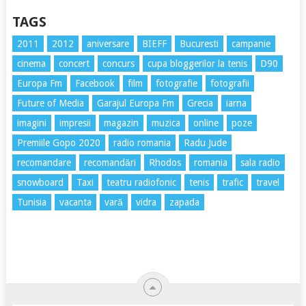
TAGS
2011
2012
aniversare
BIEFF
Bucuresti
campanie
cinema
concert
concurs
cupa bloggerilor la tenis
D90
Europa Fm
Facebook
film
fotografie
fotografii
Future of Media
Garajul Europa Fm
Grecia
iarna
imagini
impresii
magazin
muzica
online
poze
Premiile Gopo 2020
radio romania
Radu Jude
recomandare
recomandări
Rhodos
romania
sala radio
snowboard
Taxi
teatru radiofonic
tenis
trafic
travel
Tunisia
vacanta
vară
vidra
zapada