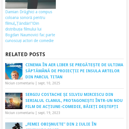
evenimentul din Cinema City
AFI Cotroceni au…
Damian Drăghici a compus
coloana sonoră pentru
filmul„Țăndări”!Din
distribuția filmului lui
Bogdan Naumovici fac parte
cunoscuți actori de comedie
RELATED POSTS
CINEMA ÎN AER LIBER SE PREGĂTEȘTE DE ULTIMA
SĂPTĂMÂNĂ DE PROIECȚII PE INSULA ARTELOR
DIN PARCUL TITAN
Niciun comentariu
|
sept. 10, 2025
SERGIU COSTACHE ȘI SILVIU MIRCESCU DIN
SERIALUL CLANUL, PROTAGONIȘTI ÎNTR-UN NOU
FILM DE ACȚIUNE-COMEDIE, BĂIEȚI DEȘTEPȚI
Niciun comentariu
|
sept. 19, 2023
„FEMEI OBIȘNUITE” DIN 2 IULIE ÎN