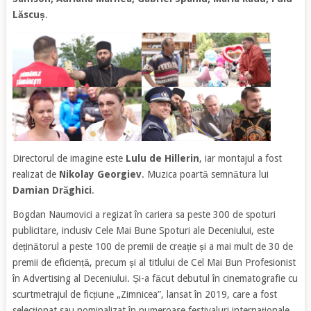
Lăscuș
.
Directorul de imagine este
Lulu de Hillerin
, iar montajul a fost
realizat de
Nikolay Georgiev
. Muzica poartă semnătura lui
Damian Drăghici
.
Bogdan Naumovici a regizat în cariera sa peste 300 de spoturi
publicitare, inclusiv Cele Mai Bune Spoturi ale Deceniului, este
deținătorul a peste 100 de premii de creație și a mai mult de 30 de
premii de eficiență, precum și al titlului de Cel Mai Bun Profesionist
în Advertising al Deceniului. Și-a făcut debutul în cinematografie cu
scurtmetrajul de ficțiune „Zimnicea”, lansat în 2019, care a fost
selecționat sau nominalizat în numeroase festivaluri internaționale