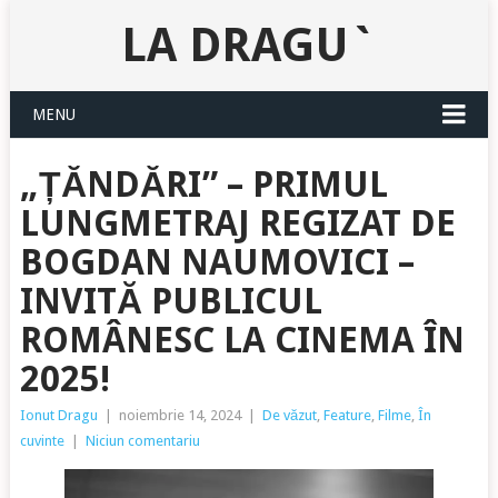
LA DRAGU`
MENU
„ȚĂNDĂRI” – PRIMUL
LUNGMETRAJ REGIZAT DE
BOGDAN NAUMOVICI –
INVITĂ PUBLICUL
ROMÂNESC LA CINEMA ÎN
2025!
Ionut Dragu
|
noiembrie 14, 2024
|
De văzut
,
Feature
,
Filme
,
În
cuvinte
|
Niciun comentariu