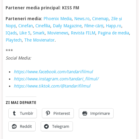
Partener media principal
:
KISS FM
Parteneri media
:
Phoenix Media
,
News.ro
,
Cinemap
,
Zile și
Nopți
,
Cinefan
,
Cinefilia
,
Daily Magazine
,
Filme-cărți
,
Happ.ro
,
IQads
,
Like 5
,
Smark
,
Movienews
,
Revista FILM
,
Pagina de media
,
Playtech
,
The Movienator
.
***
Social Media:
https://www.facebook.com/tandarifilmul
https://www.instagram.com/tandari_filmul/
https://www.tiktok.com/@tandarifilmul
ZI MAI DEPARTE
Tumblr
Pinterest
Imprimare
Reddit
Telegram