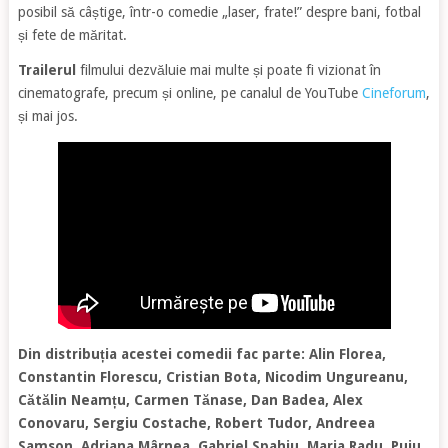
posibil să câștige, într-o comedie „laser, frate!” despre bani, fotbal
și fete de măritat.
Trailerul
filmului dezvăluie mai multe și poate fi vizionat în
cinematografe, precum și online, pe canalul de YouTube
Cineforum
,
și mai jos.
Din distribuția acestei comedii fac parte: Alin Florea,
Constantin Florescu, Cristian Bota, Nicodim Ungureanu,
Cătălin Neamțu, Carmen Tănase, Dan Badea, Alex
Conovaru, Sergiu Costache, Robert Tudor, Andreea
Samson, Adriana Mârnea, Gabriel Spahiu, Maria Radu, Puiu