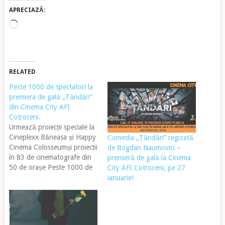
APRECIAZĂ:
Încarc...
RELATED
Peste 1000 de spectatori la
premiera de gală „Țăndări”
din Cinema City AFI
Cotroceni.
Urmează proiecții speciale la
Cineplexx Băneasa și Happy
Comedia „Țăndări” regizată
Cinema Colosseumși proiecții
de Bogdan Naumovici –
în 83 de cinematografe din
premieră de gală la Cinema
50 de orașe Peste 1000 de
City AFI Cotroceni, pe 27
spectatori au aplaudat
ianuarie!
comedia „Țăndări”, regizată
de Bogdan Naumovici, la
premiera de gală care a avut
loc pe 27 ianuarie. La