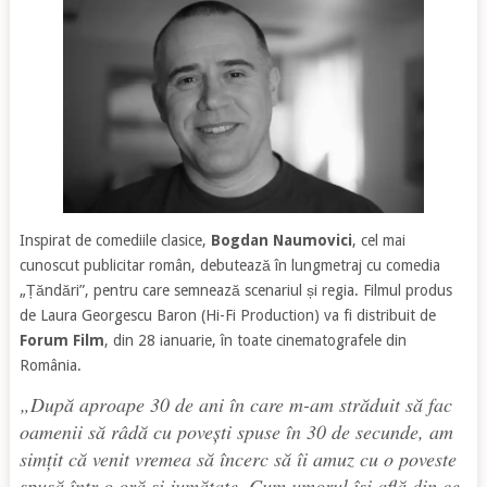
Inspirat de comediile clasice,
Bogdan Naumovici
, cel mai
cunoscut publicitar român, debutează în lungmetraj cu comedia
„Țăndări”, pentru care semnează scenariul și regia. Filmul produs
de Laura Georgescu Baron (Hi-Fi Production) va fi distribuit de
Forum Film
, din 28 ianuarie, în toate cinematografele din
România.
„După aproape 30 de ani în care m-am străduit să fac
oamenii să râdă cu povești spuse în 30 de secunde, am
simțit că venit vremea să încerc să îi amuz cu o poveste
spusă într-o oră și jumătate. Cum umorul își află din ce