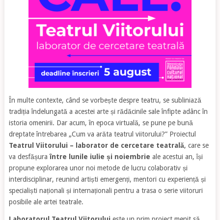
În multe contexte, când se vorbește despre teatru, se subliniază
tradiția îndelungată a acestei arte și rădăcinile sale înfipte adânc în
istoria omenirii. Dar acum, în epoca virtuală, se pune pe bună
dreptate întrebarea „Cum va arăta teatrul viitorului?” Proiectul
Teatrul Viitorului – laborator de cercetare teatrală
, care se
va desfășura
între lunile iulie și noiembrie
ale acestui an, își
propune explorarea unor noi metode de lucru colaborativ și
interdisciplinar, reunind artiști emergenți, mentori cu experiență și
specialiști naționali și internaționali pentru a trasa o serie viitoruri
posibile ale artei teatrale.
Laboratorul Teatrul Viitorului
este un prim proiect menit să