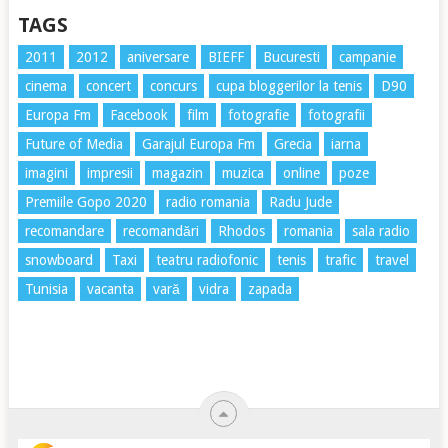
TAGS
2011
2012
aniversare
BIEFF
Bucuresti
campanie
cinema
concert
concurs
cupa bloggerilor la tenis
D90
Europa Fm
Facebook
film
fotografie
fotografii
Future of Media
Garajul Europa Fm
Grecia
iarna
imagini
impresii
magazin
muzica
online
poze
Premiile Gopo 2020
radio romania
Radu Jude
recomandare
recomandări
Rhodos
romania
sala radio
snowboard
Taxi
teatru radiofonic
tenis
trafic
travel
Tunisia
vacanta
vară
vidra
zapada