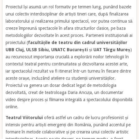
Proiectul își asumă un rol formativ pe termen lung, punând bazele
unui colectiv interdisciplinar de artiști tineri care, după finalizarea
laboratorului și realizarea primului spectacol, vor putea continua să
creeze împreună spectacole în afara structurilor clasice, pe baza
metodologiilor dezvoltate în acest proces. Partenerii instituționali ai
proiectului (
facultățile de teatru din cadrul universităților
UBB Cluj, ULSB Sibiu, UNATC București
și
UAT Târgu Mureș
)
au recunoscut importanța crucială a explorării noilor tehnologii în
contextul teatral pentru continuitatea și dezvoltarea acestei arte,
iar spectacolul rezultat va fi itinerat într-un turneu în fiecare dintre
aceste orașe, incluzând ateliere cu studenții universităților.
Proiectul va genera un dosar dedicat legat de metodologia
dezvoltată, creat de teatroloaga Daria Ancuța, un documentar
video despre proces și filmarea integrală a spectacolului disponibilă
online.
Teatrul Viitorului
oferă astfel un cadru de lucru profesionist și
intensiv pentru artiști emergenți din România, punând accentul pe
formare în metode colaborative și pe crearea unui colectiv artistic
interdisciplinar. Acesta poate deveni, pe termen mediu, o forță