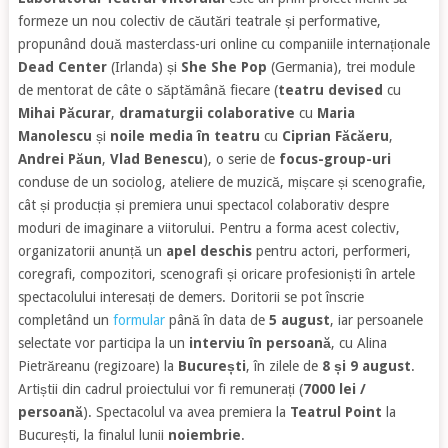
formeze un nou colectiv de căutări teatrale și performative,
propunând două masterclass-uri online cu companiile internaționale
Dead Center
(Irlanda) și
She She Pop
(Germania), trei module
de mentorat de câte o săptămână fiecare (
teatru devised
cu
Mihai Păcurar
,
dramaturgii colaborative
cu
Maria
Manolescu
și
noile media în teatru
cu
Ciprian Făcăeru
,
Andrei Păun
,
Vlad Benescu
), o serie de
focus-group-uri
conduse de un sociolog, ateliere de muzică, mișcare și scenografie,
cât și producția și premiera unui spectacol colaborativ despre
moduri de imaginare a viitorului. Pentru a forma acest colectiv,
organizatorii anunță un
apel deschis
pentru actori, performeri,
coregrafi, compozitori, scenografi și oricare profesioniști în artele
spectacolului interesați de demers. Doritorii se pot înscrie
completând un
formular
până în data de
5 august
, iar persoanele
selectate vor participa la un
interviu în persoană
, cu Alina
Pietrăreanu (regizoare) la
București
, în zilele de
8 și 9 august
.
Artiștii din cadrul proiectului vor fi remunerați (
7000 lei /
persoană
). Spectacolul va avea premiera la
Teatrul Point
la
București, la finalul lunii
noiembrie
.