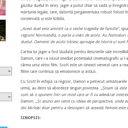
găzdui duelul în sine). Jager a putut chiar să vadă și înregistr
mărturiei legale, care, datorită pergamentului robust folosit în
conservată și este lizibilă.
„Acest duel este amintit ca o veche tragedie de familie”,
spun
regiunii Normandia, o parte a vieții de acolo. Au festivaluri
duelul. Oamenii de acolo trăiesc aproape de istorie și sunt fa
Cartea lui Jager a fost lăudată pentru descrierile sale incredibil
Damon, care i-a văzut imediat potențialul cinematografic și l-
cârma unui viitor film. Scott este un cineast venerat care a reali
filme care continuă să emoționeze și astăzi.
Cu Scott în echipă ca regizor, Damon a petrecut următoarele lu
urmă, au decis să abordeze singuri povestea
. „Știam că este 
cum să o spunem într-un mod care ar fi cu adevărat interes
Damon.
„Și atunci am venit cu ideea de perspective, unde a
doi bărbați doar pentru a descoperi că această femeie este de
SINOPSIS: