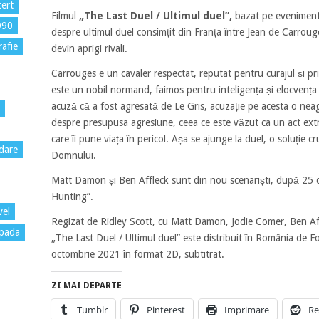
ert
Filmul
„The Last Duel / Ultimul duel”,
bazat pe evenimente
D90
despre ultimul duel consimțit din Franța între Jean de Carrouge
rafie
devin aprigi rivali.
Carrouges e un cavaler respectat, reputat pentru curajul și pr
este un nobil normand, faimos pentru inteligența și elocvența 
acuză că a fost agresată de Le Gris, acuzație pe acesta o neagă
despre presupusa agresiune, ceea ce este văzut ca un act extr
care îi pune viața în pericol. Așa se ajunge la duel, o soluție c
dare
Domnului.
Matt Damon și Ben Affleck sunt din nou scenariști, după 25 d
Hunting”.
vel
Regizat de Ridley Scott, cu Matt Damon, Jodie Comer, Ben Affl
pada
„The Last Duel / Ultimul duel” este distribuit în România de F
octombrie 2021 în format 2D, subtitrat.
ZI MAI DEPARTE
Tumblr
Pinterest
Imprimare
Re