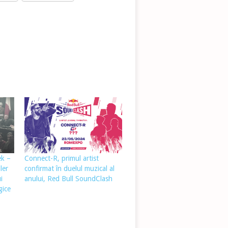
ek –
Connect-R, primul artist
ler
confirmat în duelul muzical al
i
anului, Red Bull SoundClash
gice