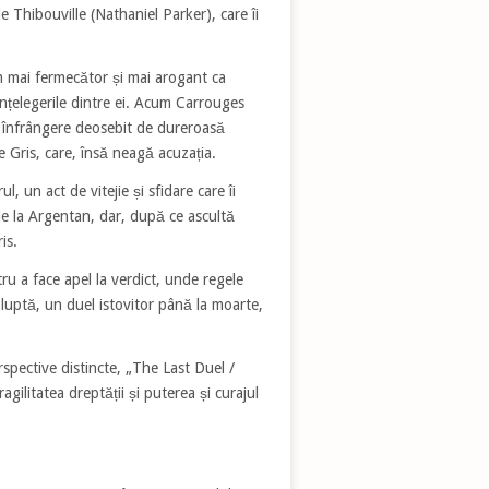
e Thibouville (Nathaniel Parker), care îi
um mai fermecător și mai arogant ca
înțelegerile dintre ei. Acum Carrouges
 înfrângere deosebit de dureroasă
e Gris, care, însă neagă acuzația.
 un act de vitejie și sfidare care îi
de la Argentan, dar, după ce ascultă
ris.
ru a face apel la verdict, unde regele
 luptă, un duel istovitor până la moarte,
spective distincte, „The Last Duel /
gilitatea dreptății și puterea și curajul