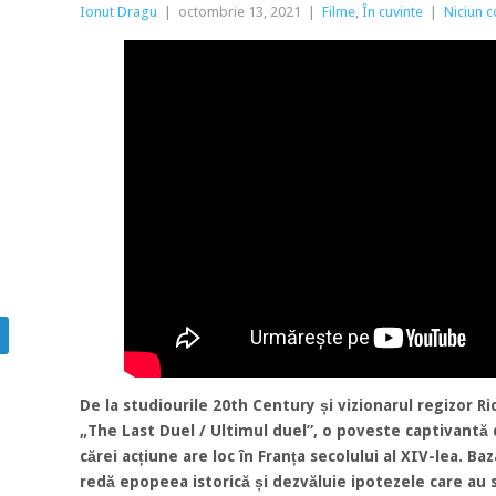
Ionut Dragu
|
octombrie 13, 2021
|
Filme
,
În cuvinte
|
Niciun 
De la studiourile 20th Century și vizionarul regizor R
„The Last Duel / Ultimul duel”, o poveste captivantă 
cărei acțiune are loc în Franța secolului al XIV-lea. B
redă epopeea istorică și dezvăluie ipotezele care au s