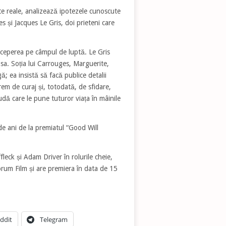
 reale, analizează ipotezele cunoscute
s și Jacques Le Gris, doi prieteni care
iceperea pe câmpul de luptă. Le Gris
sa. Soția lui Carrouges, Marguerite,
; ea insistă să facă publice detalii
em de curaj și, totodată, de sfidare,
rudă care le pune tuturor viața în mâinile
e ani de la premiatul “Good Will
eck și Adam Driver în rolurile cheie,
orum Film și are premiera în data de 15
ddit
Telegram