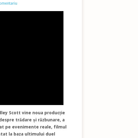
comentariu
idley Scott vine noua producție
despre trădare și răzbunare, a
azat pe evenimente reale, filmul
tat la baza ultimului duel