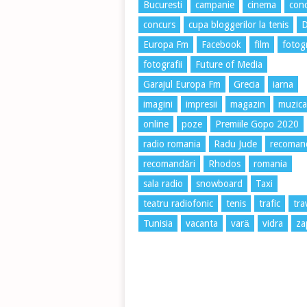
Bucuresti
campanie
cinema
conc
concurs
cupa bloggerilor la tenis
Europa Fm
Facebook
film
fotog
fotografii
Future of Media
Garajul Europa Fm
Grecia
iarna
imagini
impresii
magazin
muzica
online
poze
Premiile Gopo 2020
radio romania
Radu Jude
recoman
recomandări
Rhodos
romania
sala radio
snowboard
Taxi
teatru radiofonic
tenis
trafic
tra
Tunisia
vacanta
vară
vidra
za