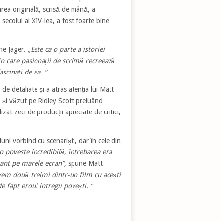
area originală, scrisă de mână, a
 secolul al XIV-lea, a fost foarte bine
e Jager.
„Este ca o parte a istoriei
 în care pasionații de scrimă recreează
scinați de ea. ”
 de detaliate și a atras atenția lui Matt
a și văzut pe Ridley Scott preluând
zat zeci de producții apreciate de critici,
ni vorbind cu scenariști, dar în cele din
o poveste incredibilă, întrebarea era
ant pe marele ecran”,
spune Matt
vem două treimi dintr-un film cu acești
 fapt eroul întregii povești. ”