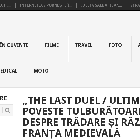
I „...
INTERNETICS PORNEȘTE Î...
„DELTA SĂLBATICĂ”,...
STRA
ÎN CUVINTE
FILME
TRAVEL
FOTO
EDICAL
MOTO
RE
„THE LAST DUEL / ULTIM
POVESTE TULBURĂTOARE
DESPRE TRĂDARE ȘI RĂ
FRANȚA MEDIEVALĂ