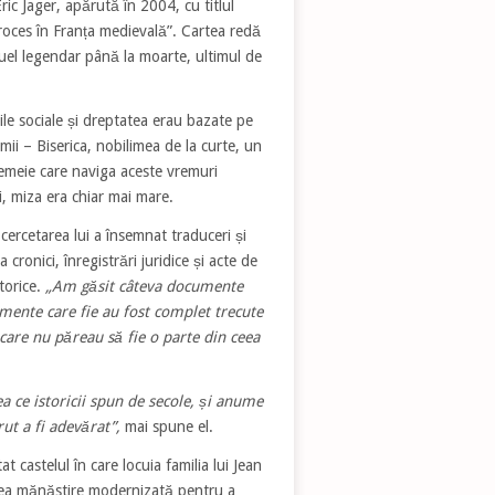
ric Jager, apărută în 2004, cu titlul
roces în Franța medievală”. Cartea redă
uel legendar până la moarte, ultimul de
iile sociale și dreptatea erau bazate pe
emii – Biserica, nobilimea de la curte, un
femeie care naviga aceste vremuri
ei, miza era chiar mai mare.
cercetarea lui a însemnat traduceri și
 cronici, înregistrări juridice și acte de
storice.
„Am găsit câteva documente
mente care fie au fost complet trecute
care nu păreau să fie o parte din ceea
 ce istoricii spun de secole, și anume
rut a fi adevărat”,
mai spune el.
 castelul în care locuia familia lui Jean
hea mănăstire modernizată pentru a