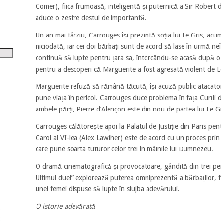
tru
Comer), fiica frumoasă, inteligentă și puternică a Sir Robert d
aduce o zestre destul de importantă.
i
Un an mai târziu, Carrouges își prezintă soția lui Le Gris, ac
șora
niciodată, iar cei doi bărbați sunt de acord să lase în urmă ne
umul.
continuă să lupte pentru țara sa, întorcându-se acasă după o
pentru a descoperi că Marguerite a fost agresată violent de L
Marguerite refuză să rămână tăcută, își acuză public atacatorul,
pune viața în pericol. Carrouges duce problema în fața Curții 
ambele părți, Pierre d’Alençon este din nou de partea lui Le G
Carrouges călătorește apoi la Palatul de Justiție din Paris pent
Carol al VI-lea (Alex Lawther) este de acord cu un proces prin
care pune soarta tuturor celor trei în mâinile lui Dumnezeu.
O dramă cinematografică și provocatoare, gândită din trei per
Ultimul duel” explorează puterea omniprezentă a bărbaților, fra
unei femei dispuse să lupte în slujba adevărului.
O istorie adevărată