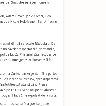
es Le Gris, doi prieteni care in
Damon, Adam Driver, Jodie Comer, Ben
emnat de Nicole Holofcener, Ben Affleck și
 resimt din plin efectele Războiului De
e un cavaler respectat din Normandia,
mpul de luptă. Prietenul său, Jacques Le
a cărui inteligență și elocvență îl fac
aron la Curtea din Argentan, îi ia partea
 Le Gris începe să crească, spre disperarea
e înrăutățească atunci când Pierre
ează pe Le Gris să se ocupe de afacerile
rouges îl fac să fie expulzat de la curte.
ăsătorindu-se cu Marguerite (Jodie