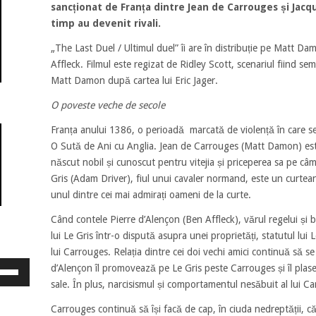
sancționat de Franța dintre Jean de Carrouges și Jacqu
timp au devenit rivali.
„The Last Duel / Ultimul duel” îi are în distribuție pe Matt 
Affleck. Filmul este regizat de Ridley Scott, scenariul fiind s
Matt Damon după cartea lui Eric Jager.
O poveste veche de secole
Franța anului 1386, o perioadă marcată de violență în care se
O Sută de Ani cu Anglia. Jean de Carrouges (Matt Damon) est
născut nobil și cunoscut pentru vitejia și priceperea sa pe câ
Gris (Adam Driver), fiul unui cavaler normand, este un curtean 
unul dintre cei mai admirați oameni de la curte.
Când contele Pierre d’Alençon (Ben Affleck), vărul regelui și b
lui Le Gris într-o dispută asupra unei proprietăți, statutul lui
lui Carrouges. Relația dintre cei doi vechi amici continuă să s
osește
d’Alençon îl promovează pe Le Gris peste Carrouges și îl plas
ele
sale. În plus, narcisismul și comportamentul nesăbuit al lui Car
eată
jos
Carrouges continuă să își facă de cap, în ciuda nedreptății, c