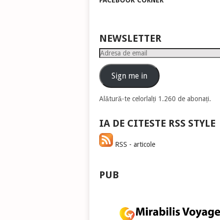
FACEBOOK CORNER
pen
a
măr
sau
NEWSLETTER
mic
Adresa
vol
de
email
Sign me in
Alătură-te celorlalți 1.260 de abonați.
IA DE CITESTE RSS STYLE
RSS - articole
PUB