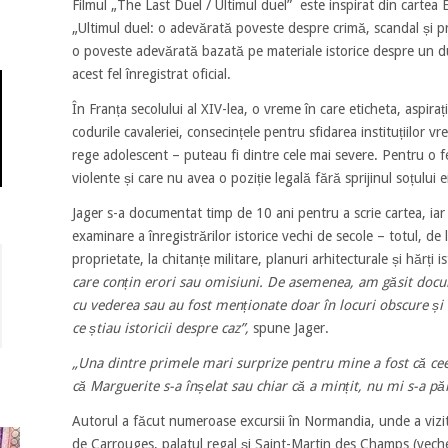
Filmul „The Last Duel / Ultimul duel” este inspirat din cartea E
„Ultimul duel: o adevărată poveste despre crimă, scandal și p
o poveste adevărată bazată pe materiale istorice despre un d
acest fel înregistrat oficial.
În Franța secolului al XIV-lea, o vreme în care eticheta, aspiraț
codurile cavaleriei, consecințele pentru sfidarea instituțiilor vr
rege adolescent – puteau fi dintre cele mai severe. Pentru o 
violente și care nu avea o poziție legală fără sprijinul soțului 
Jager s-a documentat timp de 10 ani pentru a scrie cartea, iar 
examinare a înregistrărilor istorice vechi de secole – totul, de la
proprietate, la chitanțe militare, planuri arhitecturale și hărți i
care conțin erori sau omisiuni. De asemenea, am găsit docu
cu vederea sau au fost menționate doar în locuri obscure și 
ce știau istoricii despre caz”,
spune Jager.
„Una dintre primele mari surprize pentru mine a fost că ceea
că Marguerite s-a înșelat sau chiar că a mințit, nu mi s-a pă
Autorul a făcut numeroase excursii în Normandia, unde a vizitat
de Carrouges, palatul regal și Saint-Martin des Champs (vec