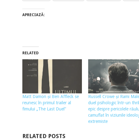
APRECIAZĂ:
RELATED
Matt Damon și Ben Affleck se
Russell Crowe și Rami Mal
reunesc în primul trailer al
duel psihologic într-un thril
fimului „The Last Duel”
epic despre pericolele răulu
camuflat în viziunile ideolo
extremiste
RELATED POSTS