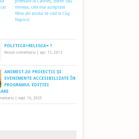
nia
premiate la Cannes, Berlin sau
cat
Veneția, cele mai așteptate
filme ale anului se văd la Cluj-
Napoca
POLITICA+RELIGIA= ?
Niciun comentariu
|
apr. 15, 2012
ANIMEST.20: PROIECȚII ȘI
EVENIMENTE ACCESIBILIZATE ÎN
PROGRAMUL EDIȚIEI
SARE
mentariu
|
sept. 16, 2025