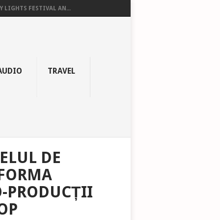
Y LIGHTS FESTIVAL AN...
AUDIO
TRAVEL
ELUL DE
TFORMA
O-PRODUCȚII
OP