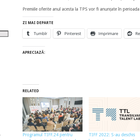
tru
Premiile oferite anul acesta la TPS vor fi anunțate în perioad
i
ZI MAI DEPARTE
șora
Tumblr
Pinterest
Imprimare
Re
umul.
APRECIAZĂ:
RELATED
Programul TIFF.24 pentru
TIFF 2022: S-au deschis