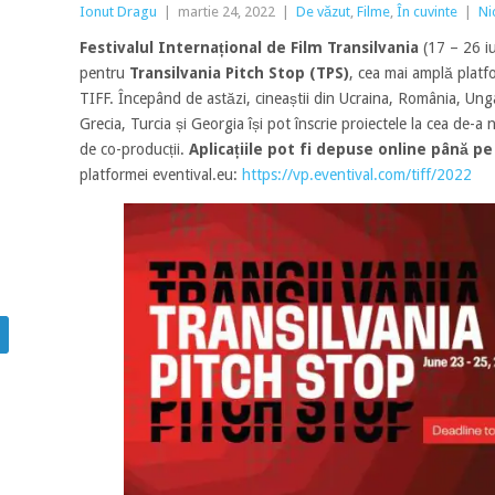
Ionut Dragu
|
martie 24, 2022
|
De văzut
,
Filme
,
În cuvinte
|
Ni
Festivalul Internațional de Film Transilvania
(17 – 26 iu
pentru
Transilvania Pitch Stop (TPS)
, cea mai amplă platfo
TIFF. Începând de astăzi, cineaștii din Ucraina, România, Unga
Grecia, Turcia și Georgia își pot înscrie proiectele la cea de-a
de co-producții.
Aplicațiile pot fi depuse online până pe
platformei eventival.eu:
https://vp.eventival.com/tiff/2022