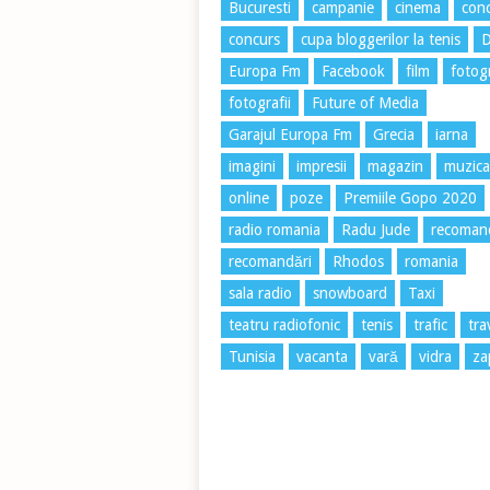
Bucuresti
campanie
cinema
conc
concurs
cupa bloggerilor la tenis
Europa Fm
Facebook
film
fotog
fotografii
Future of Media
Garajul Europa Fm
Grecia
iarna
imagini
impresii
magazin
muzica
online
poze
Premiile Gopo 2020
radio romania
Radu Jude
recoman
recomandări
Rhodos
romania
sala radio
snowboard
Taxi
teatru radiofonic
tenis
trafic
tra
Tunisia
vacanta
vară
vidra
za