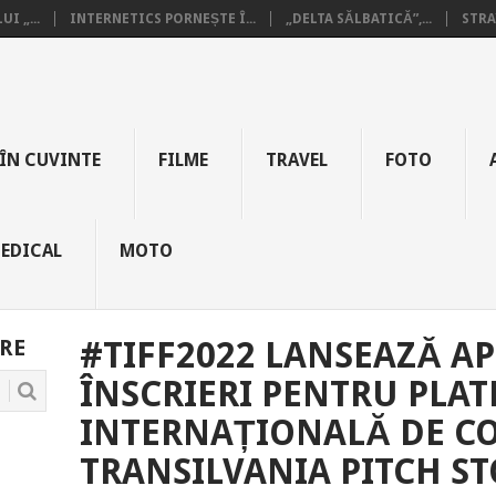
I „...
INTERNETICS PORNEȘTE Î...
„DELTA SĂLBATICĂ”,...
STRA
ÎN CUVINTE
FILME
TRAVEL
FOTO
EDICAL
MOTO
RE
#TIFF2022 LANSEAZĂ AP
ÎNSCRIERI PENTRU PLA
INTERNAȚIONALĂ DE C
TRANSILVANIA PITCH ST