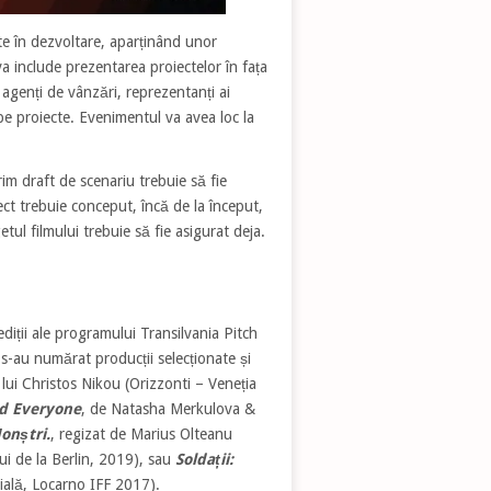
te în dezvoltare, aparținând unor
va include prezentarea proiectelor în fața
, agenți de vânzări, reprezentanți ai
te pe proiecte. Evenimentul va avea loc la
rim draft de scenariu trebuie să fie
oiect trebuie conceput, încă de la început,
l filmului trebuie să fie asigurat deja.
diții ale programului Transilvania Pitch
s-au numărat producții selecționate și
a lui Christos Nikou (Orizzonti – Veneția
d Everyone
, de Natasha Merkulova &
onștri.
, regizat de Marius Olteanu
ui de la Berlin, 2019), sau
Soldații:
ială, Locarno IFF 2017).