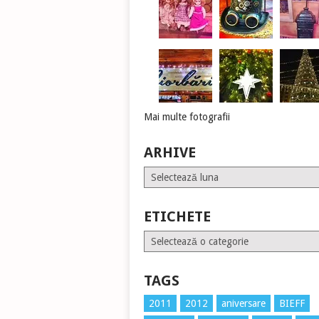
Mai multe fotografii
ARHIVE
Arhive
ETICHETE
Etichete
TAGS
2011
2012
aniversare
BIEFF