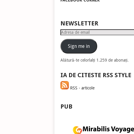
FACEBOOK CORNER
pen
a
măr
sau
NEWSLETTER
mic
Adresa
vol
de
email
Sign me in
Alătură-te celorlalți 1.259 de abonați.
IA DE CITESTE RSS STYLE
RSS - articole
PUB