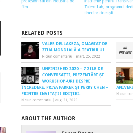
profesioniștii din industria de
înscrierile pentru Transilva
film
Talent Lab, programul dedi
tinerilor cineaști
RELATED POSTS
VALER DELLAKEZA, OMAGIAT DE
ZIUA MONDIALĂ A TEATRULUI
Niciun comentariu
|
mart. 25, 2022
UNFINISHED 2020 – 7 ZILE DE
CONVERSAȚII, PREZENTĂRI ȘI
WORKSHOP-URI DESPRE
ÎNCREDERE. PRIYA PARKER ȘI PERRY CHEN –
ANIVER
PRINTRE INVITAȚII EDIȚIEI.
Niciun co
Niciun comentariu
|
aug. 21, 2020
ABOUT THE AUTHOR