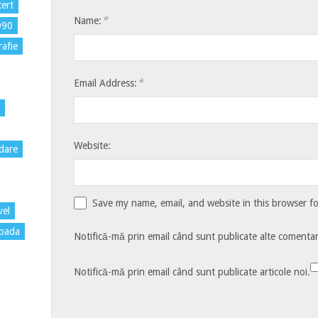
ert
*
Name:
D90
rafie
*
Email Address:
Website:
dare
Save my name, email, and website in this browser f
vel
pada
Notifică-mă prin email când sunt publicate alte comentari
Notifică-mă prin email când sunt publicate articole noi.