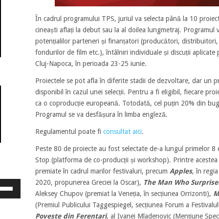
În cadrul programului TPS, juriul va selecta până la 10 proiec
cineaști aflați la debut sau la al doilea lungmetraj. Programul 
potențialilor parteneri și finanțatori (producători, distribuitori
fondurilor de film etc.), întâlniri individuale și discuții aplica
Cluj-Napoca, în perioada 23-25 iunie.
Proiectele se pot afla în diferite stadii de dezvoltare, dar un p
disponibil în cazul unei selecții. Pentru a fi eligibil, fiecare pr
ca o coproducție europeană. Totodată, cel puțin 20% din bugetu
Programul se va desfășura în limba engleză.
Regulamentul poate fi
consultat aici
.
Peste 80 de proiecte au fost selectate de-a lungul primelor 8 e
Stop (platforma de co-producții și workshop). Printre acestea 
premiate în cadrul marilor festivaluri, precum
Apples
, în regi
2020, propunerea Greciei la Oscar),
The Man Who Surprise
osește
ele
Aleksey Chupov (premiat la Veneția, în secțiunea Orrizonti),
M
eată
(Premiul Publicului Taggespiegel, secțiunea Forum a Festivalul
jos
Poveste din Ferentari
, al Ivanei Mladenovic (Mențiune Spec