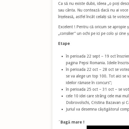
Ca să nu existe dubii, ideea „o poți desc
sau cânta. Nu contează dacă nu ai voce s
înțeleasă, astfel încât ceilalți să te voteze
Excelent ! Pentru că oricum se apropie și
„consilier” un ochi pe ici pe colo și cine 
Etape
în perioada 22 sept – 19 oct înscrier
pagina Pepsi Romania. Ideile înscrise
în perioada 22 oct – 28 oct se votea
se va alege un top 100. Tot aici se 
ideilor rămase în concurs”;
în perioada 25 oct – 31 oct – se vo
cele 10 idei care strâng cele mai mul
Dobrovolschi, Cristina Bazavan și Ca
Juriul va desemna câștigătorul compe
`Bagă mare !