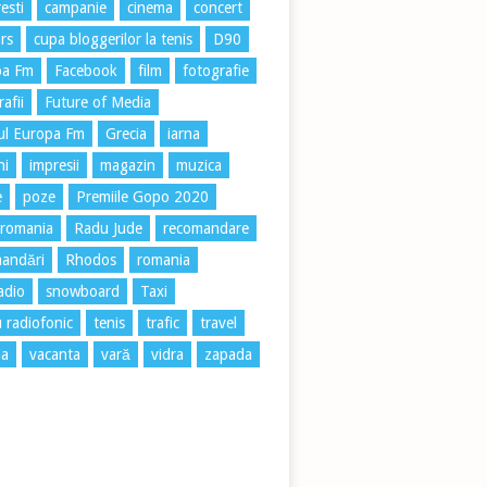
esti
campanie
cinema
concert
rs
cupa bloggerilor la tenis
D90
pa Fm
Facebook
film
fotografie
afii
Future of Media
ul Europa Fm
Grecia
iarna
ni
impresii
magazin
muzica
e
poze
Premiile Gopo 2020
 romania
Radu Jude
recomandare
andări
Rhodos
romania
radio
snowboard
Taxi
u radiofonic
tenis
trafic
travel
ia
vacanta
vară
vidra
zapada