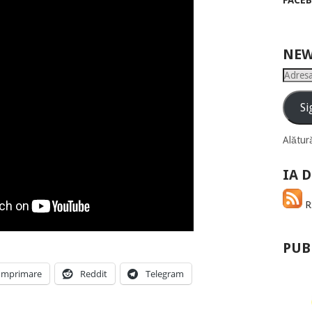
FACE
NEW
Adresa
de
email
Si
Alătură
IA D
RS
PUB
Imprimare
Reddit
Telegram