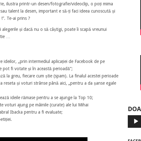
rie, ilustra printr-un desen/fotografie/videoclip, o poți mima
au talent la desen, important e să-ți faci ideea cunoscută și
 !”. Te-ai prins ?
 alegerile și dacă nu o să câștigi, poate îi scapă vreunui
știe …
e ideilor, „prin intermediul aplicației de Facebook de pe
 pot fi votate și în această perioadă”;
ză la greu, fiecare cum știe (spam). La finalul acestei perioade
va reseta și voturi strânse până aici, „pentru a da șanse egale
tează ideile rămase pentru a se ajunge la Top 10;
te voturi ajung pe mâinile (curate) ale lui Mihai
DOA
bral Ibacka pentru a fi evaluate;
Player
tiției.
audio