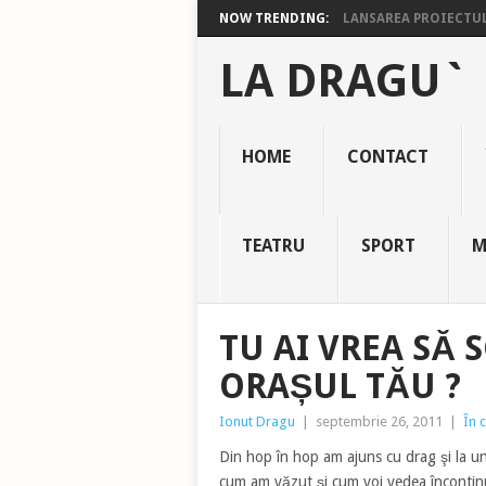
NOW TRENDING:
LANSAREA PROIECTULU
LA DRAGU`
HOME
CONTACT
TEATRU
SPORT
M
TU AI VREA SĂ 
ORAȘUL TĂU ?
Ionut Dragu
|
septembrie 26, 2011
|
În 
Din hop în hop am ajuns cu drag şi la u
cum am văzut şi cum voi vedea încontinua