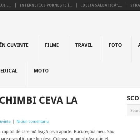
I „...
INTERNETICS PORNEȘTE Î...
„DELTA SĂLBATICĂ”,...
STRA
ÎN CUVINTE
FILME
TRAVEL
FOTO
EDICAL
MOTO
SCHIMBI CEVA LA
SCO
cuvinte
|
Niciun comentariu
n capitol de care mă leagă ceva aparte. Bucureştiul meu. Sau
re oraşul în care locuiesc. Culmea, m-am şi născut în el.