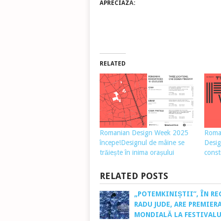
APRECIAZĂ:
RELATED
Romanian Design Week 2025
Roma
începe!Designul de mâine se
Desig
trăiește în inima orașului
const
RELATED POSTS
„POTEMKINIȘTII”, ÎN RE
RADU JUDE, ARE PREMIER
MONDIALĂ LA FESTIVAL