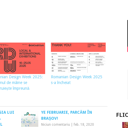
nian Design Week 2025:
Romanian Design Week 2025
nul de mâine se
s-a încheiat
ruiește împreună
GIA LUI
YE FEBRUARIE, PARCĂM ÎN
FLI
A
BRAȘOV!
UL
Niciun comentariu
|
feb. 18, 2020