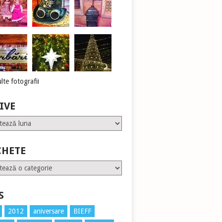
lte fotografii
IVE
CHETE
te
S
2012
aniversare
BIEFF