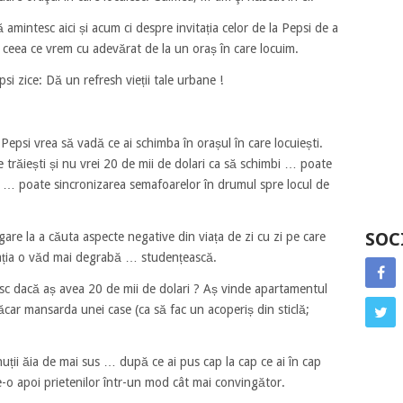
mintesc aici și acum ci despre invitația celor de la Pepsi de a
u ceea ce vrem cu adevărat de la un oraș în care locuim.
si zice: Dă un refresh vieții tale urbane !
epsi vrea să vadă ce ai schimba în orașul în care locuiești.
 trăiești și nu vrei 20 de mii de dolari ca să schimbi … poate
 … poate sincronizarea semafoarelor în drumul spre locul de
SOC
gare la a căuta aspecte negative din viața de zi cu zi pe care
itația o văd mai degrabă … studențească.
esc dacă aș avea 20 de mii de dolari ? Aș vinde apartamentul
ăcar mansarda unei case (ca să fac un acoperiș din sticlă;
ții ăia de mai sus … după ce ai pus cap la cap ce ai în cap
te-o apoi prietenilor într-un mod cât mai convingător.