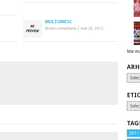
MULȚUMESC
Niciun comentariu
|
mai 26, 2012
Mai mu
ARH
Arhive
ETI
Etiche
TAG
2011