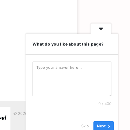
What do you like about this page?
0 / 400
© 2026
LA DRAGU`
.
CONTACT
Skip
Next