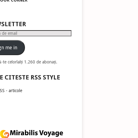
BOOK CORNER
pentru
a
mări
sau
SLETTER
micșora
volumul.
gn me in
-te celorlalți 1.260 de abonați.
E CITESTE RSS STYLE
S - articole