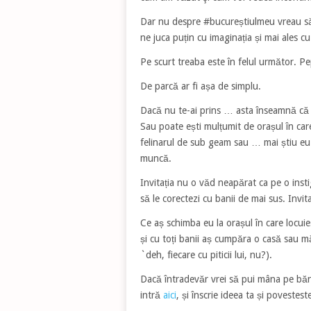
Dar nu despre #bucureștiulmeu vreau să a
ne juca puțin cu imaginația și mai ales c
Pe scurt treaba este în felul următor. Pep
De parcă ar fi așa de simplu.
Dacă nu te-ai prins …
asta înseamnă că P
Sau poate ești mulțumit de orașul în care
felinarul de sub geam sau … mai știu eu
muncă.
Invitația nu o văd neapărat ca pe o insti
să le corectezi cu banii de mai sus. Inv
Ce aș schimba eu la orașul în care locui
și cu toți banii aș cumpăra o casă sau m
`deh, fiecare cu piticii lui, nu?).
Dacă întradevăr vrei să pui mâna pe bănu
intră
aici
, și înscrie ideea ta și povestes