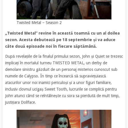
Twisted Metal – Season 2
„Twisted Metal” revine în această toamnă cu un al doilea
sezon. Acesta debutează pe 18 septembrie și va aduce
câte două episoade noi în fiecare săptămână.
După revelațiile de la finalul primului sezon, John și Quiet se trezesc
implicați în mortalul turneu TWISTED METAL, un derby de
demolare sinistru găzduit de un personaj misterios cunoscut sub
numele de Calypso. În timp ce încearcă să supraviețuiască
atacurilor unor noi inamici periculoși și a unor figuri familiare,
inclusiv clovnul ucigaș Sweet Tooth, lucrurile se complică pentru
John atunci când se reîntâlnește cu sora sa pierdută de mult timp,
justițiara Dollface.