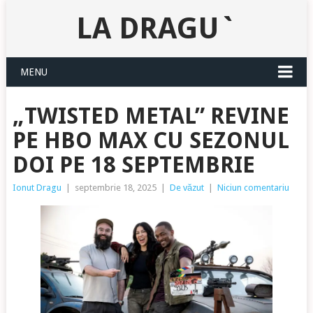
LA DRAGU`
MENU
„TWISTED METAL” REVINE
PE HBO MAX CU SEZONUL
DOI PE 18 SEPTEMBRIE
Ionut Dragu
|
septembrie 18, 2025
|
De văzut
|
Niciun comentariu