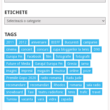
ETICHETE
Etichete
TAGS
2011
2012
aniversare
BIEFF
Bucuresti
campanie
cinema
concert
concurs
cupa bloggerilor la tenis
D90
Europa Fm
Facebook
film
fotografie
fotografii
Future of Media
Garajul Europa Fm
Grecia
iarna
imagini
impresii
magazin
muzica
online
poze
Premiile Gopo 2020
radio romania
Radu Jude
recomandare
recomandări
Rhodos
romania
sala radio
snowboard
Taxi
teatru radiofonic
tenis
trafic
travel
Tunisia
vacanta
vară
vidra
zapada