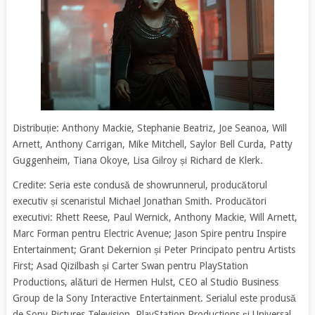
Distribuție: Anthony Mackie, Stephanie Beatriz, Joe Seanoa, Will
Arnett, Anthony Carrigan, Mike Mitchell, Saylor Bell Curda, Patty
Guggenheim, Tiana Okoye, Lisa Gilroy și Richard de Klerk.
Credite: Seria este condusă de showrunnerul, producătorul
executiv și scenaristul Michael Jonathan Smith. Producători
executivi: Rhett Reese, Paul Wernick, Anthony Mackie, Will Arnett,
Marc Forman pentru Electric Avenue; Jason Spire pentru Inspire
Entertainment; Grant Dekernion și Peter Principato pentru Artists
First; Asad Qizilbash și Carter Swan pentru PlayStation
Productions, alături de Hermen Hulst, CEO al Studio Business
Group de la Sony Interactive Entertainment. Serialul este produsă
de Sony Pictures Television, PlayStation Productions și Universal