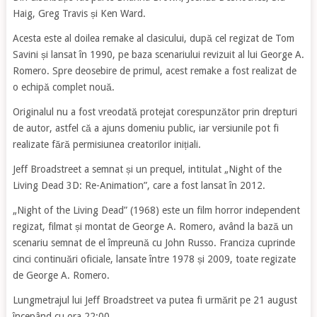
Haig, Greg Travis și Ken Ward.
Acesta este al doilea remake al clasicului, după cel regizat de Tom
Savini și lansat în 1990, pe baza scenariului revizuit al lui George A.
Romero. Spre deosebire de primul, acest remake a fost realizat de
o echipă complet nouă.
Originalul nu a fost vreodată protejat corespunzător prin drepturi
de autor, astfel că a ajuns domeniu public, iar versiunile pot fi
realizate fără permisiunea creatorilor inițiali.
Jeff Broadstreet a semnat și un prequel, intitulat „Night of the
Living Dead 3D: Re-Animation”, care a fost lansat în 2012.
„Night of the Living Dead” (1968) este un film horror independent
regizat, filmat și montat de George A. Romero, având la bază un
scenariu semnat de el împreună cu John Russo. Franciza cuprinde
cinci continuări oficiale, lansate între 1978 și 2009, toate regizate
de George A. Romero.
Lungmetrajul lui Jeff Broadstreet va putea fi urmărit pe 21 august
începând cu ora 22:00.