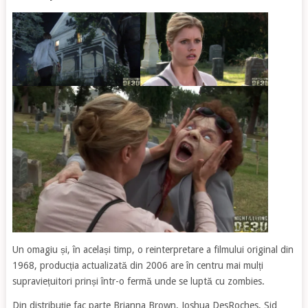
Un omagiu și, în același timp, o reinterpretare a filmului original din
1968, producția actualizată din 2006 are în centru mai mulți
supraviețuitori prinși într-o fermă unde se luptă cu zombies.
Din distribuție fac parte Brianna Brown, Joshua DesRoches, Sid