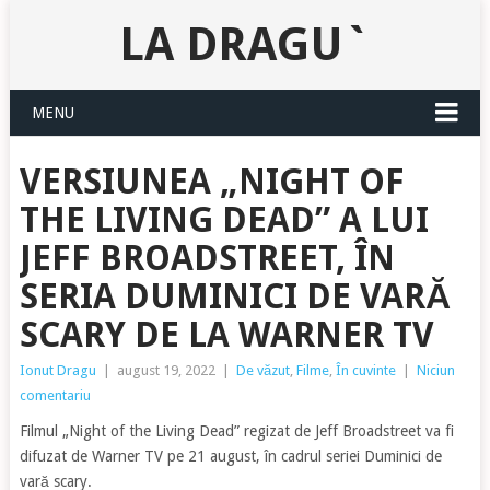
LA DRAGU`
MENU
VERSIUNEA „NIGHT OF
THE LIVING DEAD” A LUI
JEFF BROADSTREET, ÎN
SERIA DUMINICI DE VARĂ
SCARY DE LA WARNER TV
Ionut Dragu
|
august 19, 2022
|
De văzut
,
Filme
,
În cuvinte
|
Niciun
comentariu
Filmul „Night of the Living Dead” regizat de Jeff Broadstreet va fi
difuzat de Warner TV pe 21 august, în cadrul seriei Duminici de
vară scary.