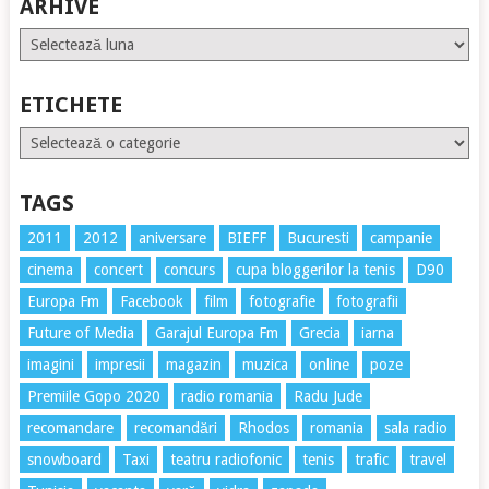
ARHIVE
Arhive
ETICHETE
Etichete
TAGS
2011
2012
aniversare
BIEFF
Bucuresti
campanie
cinema
concert
concurs
cupa bloggerilor la tenis
D90
Europa Fm
Facebook
film
fotografie
fotografii
Future of Media
Garajul Europa Fm
Grecia
iarna
imagini
impresii
magazin
muzica
online
poze
Premiile Gopo 2020
radio romania
Radu Jude
recomandare
recomandări
Rhodos
romania
sala radio
snowboard
Taxi
teatru radiofonic
tenis
trafic
travel