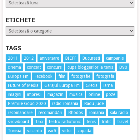
Arhive
ETICHETE
Etichete
TAGS
2011
2012
aniversare
BIEFF
Bucuresti
campanie
cinema
concert
concurs
cupa bloggerilor la tenis
D90
Europa Fm
Facebook
film
fotografie
fotografii
Future of Media
Garajul Europa Fm
Grecia
iarna
imagini
impresii
magazin
muzica
online
poze
Premiile Gopo 2020
radio romania
Radu Jude
recomandare
recomandări
Rhodos
romania
sala radio
snowboard
Taxi
teatru radiofonic
tenis
trafic
travel
Tunisia
vacanta
vară
vidra
zapada