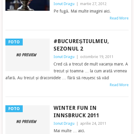
Ionut Dragu
|
martie 27, 2012
Pe fugă. Mai multe imagini aici.
Read More
#BUCUREȘTIULMEU,
FOTO
SEZONUL 2
Ionut Dragu
|
octombrie 19, 2011
Cred că a trecut de mult vacanța mare. A
trecut și toamna … la cum arată vremea
afară. Au trecut și draconidele … fără să reușesc să văd
Read More
WINTER FUN IN
FOTO
INNSBRUCK 2011
Ionut Dragu
|
aprilie 24, 2011
Mai multe … aici.