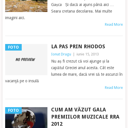
Gașca Și dacă ai ajuns până aici …
Seara cretana decolarea. Mai multe
imagini aici.
Read More
LA PAS PRIN RHODOS
FOTO
Ionut Dragu
|
iunie 15, 2013
Nu aș fi crezut că voi ajunge și la
capătul Greciei anul acesta. Cât este
lumea de mare, dacă vrei să te ascunzi în
vacanţă pe o insulă
Read More
CUM AM VĂZUT GALA
FOTO
PREMIILOR MUZICALE RRA
2012