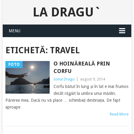
LA DRAGU`
MENU
ETICHETĂ:
TRAVEL
O HOINĂREALĂ PRIN
FOTO
CORFU
Ionut Dragu
|
august 9, 2014
Corfu bătut în lung și în lat e mai frumos
decât răgăit la umbra unui măslin.
Părerea mea. Dacă nu vă place … schimbați destinația. De fapt
aproape
Read More