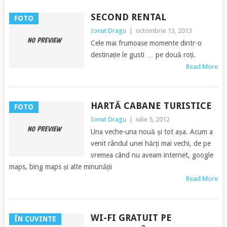
SECOND RENTAL
FOTO
Ionut Dragu
|
octombrie 13, 2013
Cele mai frumoase momente dintr-o
destinație le gusti … pe două roți.
Read More
HARTĂ CABANE TURISTICE
FOTO
Ionut Dragu
|
iulie 5, 2012
Una veche-una nouă și tot așa. Acum a
venit rândul unei hărți mai vechi, de pe
vremea când nu aveam internet, google
maps, bing maps și alte minunății
Read More
WI-FI GRATUIT PE
ÎN CUVINTE