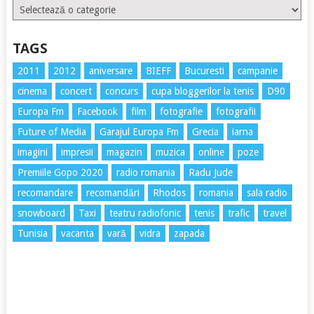
Etichete
TAGS
2011
2012
aniversare
BIEFF
Bucuresti
campanie
cinema
concert
concurs
cupa bloggerilor la tenis
D90
Europa Fm
Facebook
film
fotografie
fotografii
Future of Media
Garajul Europa Fm
Grecia
iarna
imagini
impresii
magazin
muzica
online
poze
Premiile Gopo 2020
radio romania
Radu Jude
recomandare
recomandări
Rhodos
romania
sala radio
snowboard
Taxi
teatru radiofonic
tenis
trafic
travel
Tunisia
vacanta
vară
vidra
zapada