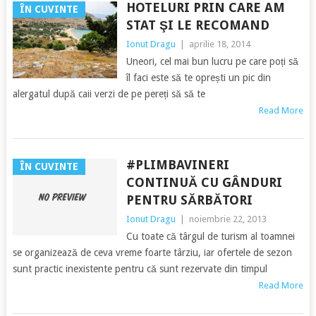
HOTELURI PRIN CARE AM
ÎN CUVINTE
STAT ŞI LE RECOMAND
Ionut Dragu
|
aprilie 18, 2014
Uneori, cel mai bun lucru pe care poți să
îl faci este să te oprești un pic din
alergatul după caii verzi de pe pereți să să te
Read More
#PLIMBAVINERI
ÎN CUVINTE
CONTINUĂ CU GÂNDURI
PENTRU SĂRBĂTORI
Ionut Dragu
|
noiembrie 22, 2013
Cu toate că târgul de turism al toamnei
se organizează de ceva vreme foarte târziu, iar ofertele de sezon
sunt practic inexistente pentru că sunt rezervate din timpul
Read More