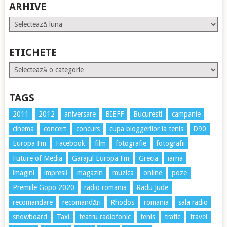
ARHIVE
Arhive
ETICHETE
Etichete
TAGS
2011
2012
aniversare
BIEFF
Bucuresti
campanie
cinema
concert
concurs
cupa bloggerilor la tenis
D90
Europa Fm
Facebook
film
fotografie
fotografii
Future of Media
Garajul Europa Fm
Grecia
iarna
imagini
impresii
magazin
muzica
online
poze
Premiile Gopo 2020
radio romania
Radu Jude
recomandare
recomandări
Rhodos
romania
sala radio
snowboard
Taxi
teatru radiofonic
tenis
trafic
travel