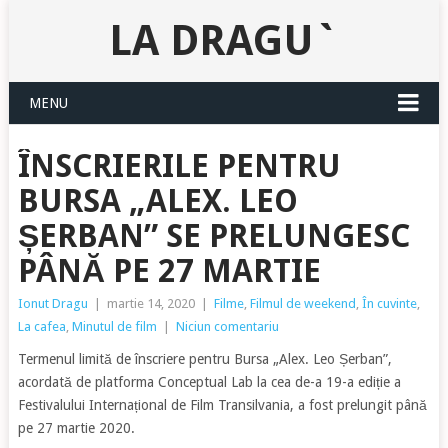
LA DRAGU`
MENU
ÎNSCRIERILE PENTRU
BURSA „ALEX. LEO
ȘERBAN” SE PRELUNGESC
PÂNĂ PE 27 MARTIE
Ionut Dragu
|
martie 14, 2020
|
Filme
,
Filmul de weekend
,
În cuvinte
,
La cafea
,
Minutul de film
|
Niciun comentariu
Termenul limită de înscriere pentru Bursa „Alex. Leo Șerban”,
acordată de platforma Conceptual Lab la cea de-a 19-a ediție a
Festivalului Internațional de Film Transilvania, a fost prelungit până
pe 27 martie 2020.