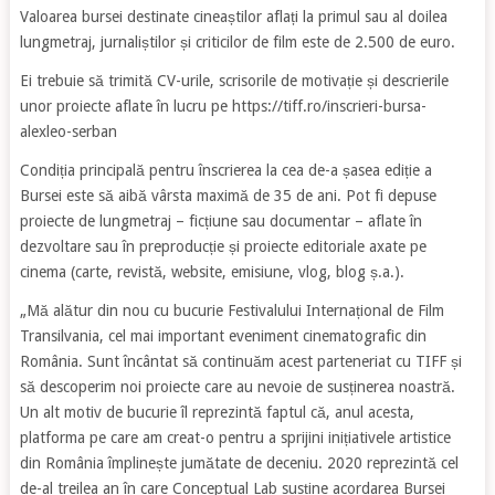
Valoarea bursei destinate cineaștilor aflați la primul sau al doilea
lungmetraj, jurnaliștilor și criticilor de film este de 2.500 de euro.
Ei trebuie să trimită CV-urile, scrisorile de motivație și descrierile
unor proiecte aflate în lucru pe https://tiff.ro/inscrieri-bursa-
alexleo-serban
Condiția principală pentru înscrierea la cea de-a șasea ediție a
Bursei este să aibă vârsta maximă de 35 de ani. Pot fi depuse
proiecte de lungmetraj – ficțiune sau documentar – aflate în
dezvoltare sau în preproducție și proiecte editoriale axate pe
cinema (carte, revistă, website, emisiune, vlog, blog ș.a.).
„Mă alătur din nou cu bucurie Festivalului Internațional de Film
Transilvania, cel mai important eveniment cinematografic din
România. Sunt încântat să continuăm acest parteneriat cu TIFF și
să descoperim noi proiecte care au nevoie de susținerea noastră.
Un alt motiv de bucurie îl reprezintă faptul că, anul acesta,
platforma pe care am creat-o pentru a sprijini inițiativele artistice
din România împlinește jumătate de deceniu. 2020 reprezintă cel
de-al treilea an în care Conceptual Lab susține acordarea Bursei