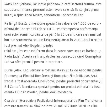
«Alex Leo Șerban», iar într-o perioadă în care sectorul cultural este
supus unor intense presiuni este nevoie ca el să fie sprijinit și mai
mult”, a spus Theo Nissim, fondatorul Conceptual Lab.
Pe lângă Bursă, o mențiune specială în valoare de 1.000 de euro –
oferită de Conceptual Lab și TIFF – va recompensa performanța
unui actor român cu vârsta de până la 35 de ani, care s-a remarcat
într- un scurtmetraj sau un lungmetraj lansat în 2019. Anul trecut a
fost premiat Alex Bogdan, pentru
rolul din „Îmi este indiferent dacă în istorie vom intra ca barbari” (r.
Radu Jude). Acesta va fi al patrulea an consecutiv când Conceptual
Lab va oferi premiul pentru interpretare.
Bursa „Alex. Leo Șerban” a fost inițiată în 2012 de Asociația pentru
Promovarea Filmului Românesc și Romanian Film Initiative. Anul
trecut, a fost acordată Linei Vdovîi, pentru proiectul documentar „Il
Bel Canto”. Mențiunea specială pentru un proiect editorial i-a fost
oferită lui Iosif Prodan, pentru dokumentar.ro.
Cea de-a 19-a ediție a Festivalului Internațional de Film Transilvania
este programată să aibă loc între 29 mai și 7 iunie 2020, la Cluj-