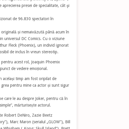
aprecierea presei de specialitate, cât şi
 vizionat de 96.830 spectatori în
nea originală și nemaivăzută până acum în
din universul DC Comics. Cu o viziune
thur Fleck (Phoenix), un individ ignorat
osibil de inclus în vreun stereotip.
 pentru acest rol, Joaquin Phoenix
 punct de vedere emoțional.
n același timp am fost oripilat de
e grea pentru mine ca actor și sunt sigur
pe care le au despre Joker, pentru că în
 simple”, mărturisește actorul.
arte Robert DeNiro, Zazie Beetz
ry”), Marc Maron (serialul „GLOW”), Bill
hea Whigham („Kong: Skull Island”), Brett