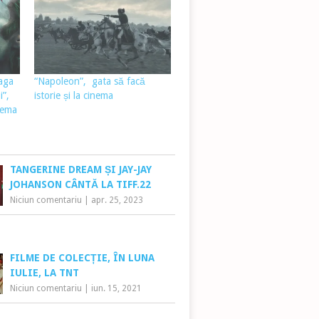
aga
“Napoleon”, gata să facă
i”,
istorie și la cinema
nema
TANGERINE DREAM ȘI JAY-JAY
JOHANSON CÂNTĂ LA TIFF.22
Niciun comentariu
|
apr. 25, 2023
FILME DE COLECȚIE, ÎN LUNA
IULIE, LA TNT
Niciun comentariu
|
iun. 15, 2021