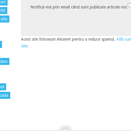
ert
Notifică-mă prin email când sunt publicate articole noi.
D90
rafie
Acest site folosește Akismet pentru a reduce spamul.
Află cum
tale
.
dare
vel
pada