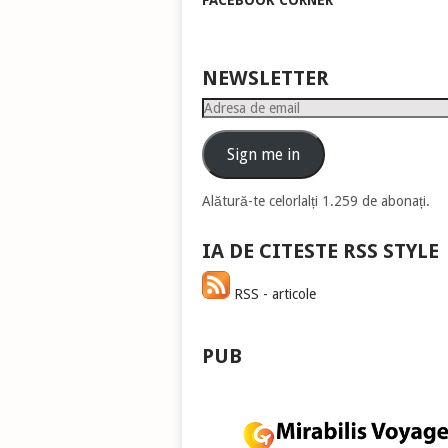
FACEBOOK CORNER
pen
a
măr
sau
NEWSLETTER
mic
Adresa
vol
de
email
Sign me in
Alătură-te celorlalți 1.259 de abonați.
IA DE CITESTE RSS STYLE
RSS - articole
PUB