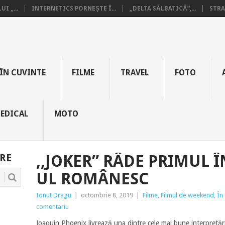
I „...
INTERNETICS PORNEȘTE Î...
„DELTA SĂLBATICĂ”,...
STRA
ÎN CUVINTE
FILME
TRAVEL
FOTO
EDICAL
MOTO
RE
,,JOKER” RÂDE PRIMUL Î
UL ROMÂNESC
Ionut Dragu
|
octombrie 8, 2019
|
Filme
,
Filmul de weekend
,
În
comentariu
Joaquin Phoenix livrează una dintre cele mai bune interpretări