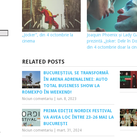
tru
i
șora
umul.
„Jocker”, din 4 octombrie la
Joaquin Phoenix și Lady G
cinema
prezintă „Joker: Delir în Do
din 4 octombrie doar la ci
RELATED POSTS
BUCUREȘTIUL SE TRANSFORMĂ
ÎN ARENA ADRENALINEI: AUTO
TOTAL BUSINESS SHOW LA
ROMEXPO ÎN WEEKEND!
Niciun comentariu
|
iun. 8, 2023
PRIMA EDIȚIE NORDIX FESTIVAL
VA AVEA LOC ÎNTRE 23-26 MAI LA
BUCUREȘTI
Niciun comentariu
|
mart. 31, 2024