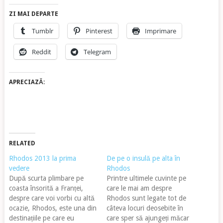
ZI MAI DEPARTE
Tumblr
Pinterest
Imprimare
Reddit
Telegram
APRECIAZĂ:
RELATED
Rhodos 2013 la prima
De pe o insulă pe alta în
vedere
Rhodos
După scurta plimbare pe
Printre ultimele cuvinte pe
coasta însorită a Franței,
care le mai am despre
despre care voi vorbi cu altă
Rhodos sunt legate tot de
ocazie, Rhodos, este una din
câteva locuri deosebite în
destinațiile pe care eu
care sper să ajungeți măcar