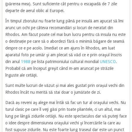
(părerea mea). Sunt suficiente cât pentru o escapadă de 7 zile
departe de aerul oblic al Europei.
În timpul zborului nu foarte lung până pe insulă am apucat să îmi
arunc un ochi pe câteva recomandări și locuri de neratat din
Rhodos. Am făcut poate cel mai bun lucru pentru că insula nu este
o destinație pe care să o abordezi fără o minimă băgare de seamă
despre ce e pe acolo. Imediat ce am ajuns în Rhodos, am luat
aparatul foto pe umăr şi am plecat să văd ce e prin oraşul înscris
din anul
1988
pe lista patrimoniului cultural mondial
UNESCO
.
Probabil că am început greşit când m-am aruncat pe străzile
înguste ale cetăţii.
Sunt multe lucruri de văzut și mai ales gustat prin orașul vechi din
Rhodos încât nu merită să stai doar o jumătate de zi.
Dacă aș reveni aş alege mai întâi să fac un tur al oraşului vechi. Nu
turul clasic pe care îl veţi găsi prin toate pliantele, ci un altul, mai
lung pe lângă zidurile cetăţii. Nu este spectaculos dar vă puteţi face
o idee despre dimensiunea oraşului vechi şi încercările la care au
fost supuse zidurile. Nu este foarte lung traseul dar este un punct