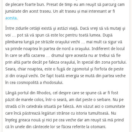
de plecare foarte bun. Presat de timp eu am reuşit să parcurg cam
jumătate din acest traseu. Un alt traseu și mai interesant ar fi
acesta
.
Între zidurile cetăţii există şi astăzi viaţă. Dacă vreţi să vă mutaţi şi
voi … pot să vă spun că este loc pentru toată lumea. După
plimbarea lungă pe străzile oraşului vechi … mai mult ca sigur vă
va prinde noaptea în partea de nord a oraşului. Indiferent de locul
în care se află cazarea … drumul spre aceasta nu ar trebui să fie
prin altă parte decât pe faleza oraşului, în special din zona portului.
Seara, chiar noaptea, este o fugă de zgomotul şi forfota de peste
zi din oraşul vechi. De fapt toată energia se mută din partea veche
în cea cosmopolită a rhodosului.
Lângă portul din Rhodos, cel despre care se spune că ar fi fost
păzit de marele colos, într-o seară, am dat peste o serbare. Nu pe
stradă ci în catedrala situată pe faleză. Am văzut aici o comunitate
care încă păstrează legături strânse cu istoria tumultoasă. Nu
înţeleg greaca nouă şi nici pe cea veche dar am reuşit să mă prind
că în unele din cântecele lor se făcea referite la otomani.