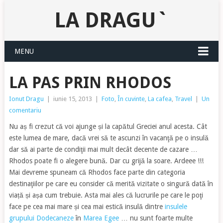
LA DRAGU`
MENU
LA PAS PRIN RHODOS
Ionut Dragu
|
iunie 15, 2013
|
Foto
,
În cuvinte
,
La cafea
,
Travel
|
Un
comentariu
Nu aș fi crezut că voi ajunge și la capătul Greciei anul acesta. Cât
este lumea de mare, dacă vrei să te ascunzi în vacanţă pe o insulă
dar să ai parte de condiţii mai mult decât decente de cazare …
Rhodos poate fi o alegere bună. Dar cu grijă la soare. Ardeee !!!
Mai devreme spuneam că Rhodos face parte din categoria
destinaţiilor pe care eu consider că merită vizitate o singură dată în
viață și așa cum trebuie. Asta mai ales că lucrurile pe care le poţi
face pe cea mai mare și cea mai estică insulă dintre
insulele
grupului Dodecaneze
în
Marea Egee
… nu sunt foarte multe