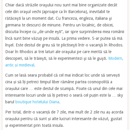
Chiar dacă străzile oraşului nou sunt mai bine organizate decât
cele din oraşul vechi (aproape ca în Barcelona), inevitabil te
rătăceşti la un moment dat. Cu franceza, engleza, italiana şi
germana te descurci de minune. Pentru un localnic, de obicei,
discutia începe cu „de unde eşti”, iar spre surprinderea mea românii
încă sunt bine văzuţi pe insulă. La prima vedere. S-ar putea să mă
înşel. Este destul de greu să te plictiseşti într-o vacanţă în Rhodos.
Doar în Rhodos ai trei laturi ale oraşului pe care merită să le
descoperi, să le trăieşti, să le experimentezi şi să le guşti.
Modern,
antic și medieval
.
Cum se lasă seara probabil că cel mai indicat loc unde să servești
cina și să îți petreci timpul liber rămâne partea cosmopolită a
orașului care … este destul de scumpă. Poate că unul din cele mai
interesante locuri unde să îți petreci o seară cel puțin este la … sky
barul
boutique hotelului Diana
.
Per total, dintr-o vacanță de 7 zile, mai mult de 2 zile nu aș acorda
orașului pentru că sunt și alte lucruri interesante de văzut, gustat
și experimentat prin toată insula.