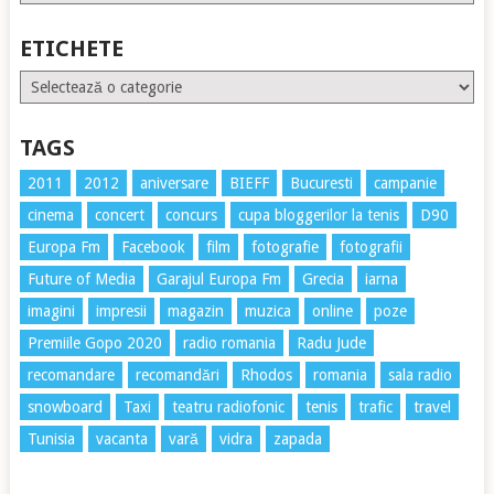
ETICHETE
Etichete
TAGS
2011
2012
aniversare
BIEFF
Bucuresti
campanie
cinema
concert
concurs
cupa bloggerilor la tenis
D90
Europa Fm
Facebook
film
fotografie
fotografii
Future of Media
Garajul Europa Fm
Grecia
iarna
imagini
impresii
magazin
muzica
online
poze
Premiile Gopo 2020
radio romania
Radu Jude
recomandare
recomandări
Rhodos
romania
sala radio
snowboard
Taxi
teatru radiofonic
tenis
trafic
travel
Tunisia
vacanta
vară
vidra
zapada