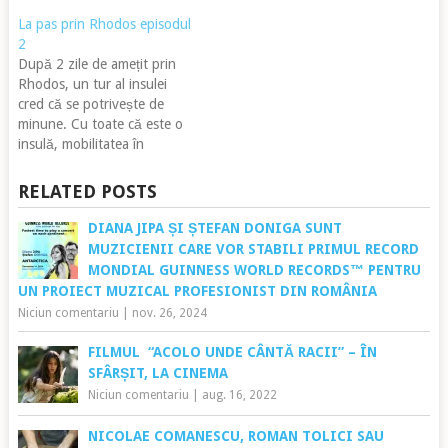
consider că merită vizitate o
o dată. Preferabil ar fi o
La pas prin Rhodos episodul
singură dată în viață și așa
singură dată pentru că mai
2
cum trebuie. Pe lângă faptul
sunt și alte locuri minunate
După 2 zile de amețit prin
că este o insulă încercată de
care merită experimentate.
Rhodos, un tur al insulei
istorie care încă poartă
Chiar dacă ești pe o insulă
cred că se potrivește de
cicatricile…
asta nu…
minune. Cu toate că este o
insulă, mobilitatea în
Rhodos este destul de
accesibilă. Poți închiria de
RELATED POSTS
exempu o mașină și cu 20
de euro pe zi sau un scuter
DIANA JIPA ȘI ȘTEFAN DONIGA SUNT
cu 10 euro toată…
MUZICIENII CARE VOR STABILI PRIMUL RECORD
MONDIAL GUINNESS WORLD RECORDS™ PENTRU
UN PROIECT MUZICAL PROFESIONIST DIN ROMÂNIA
Niciun comentariu
|
nov. 26, 2024
FILMUL “ACOLO UNDE CÂNTĂ RACII” – ÎN
SFÂRȘIT, LA CINEMA
Niciun comentariu
|
aug. 16, 2022
NICOLAE COMANESCU, ROMAN TOLICI SAU