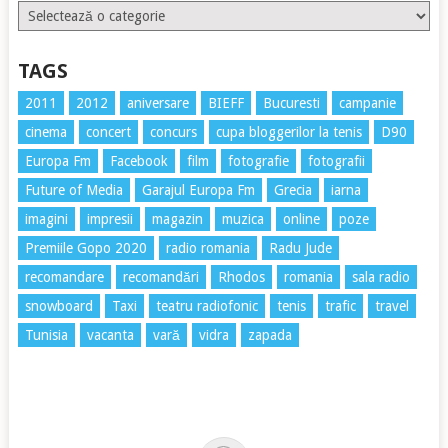
Etichete
TAGS
2011
2012
aniversare
BIEFF
Bucuresti
campanie
cinema
concert
concurs
cupa bloggerilor la tenis
D90
Europa Fm
Facebook
film
fotografie
fotografii
Future of Media
Garajul Europa Fm
Grecia
iarna
imagini
impresii
magazin
muzica
online
poze
Premiile Gopo 2020
radio romania
Radu Jude
recomandare
recomandări
Rhodos
romania
sala radio
snowboard
Taxi
teatru radiofonic
tenis
trafic
travel
Tunisia
vacanta
vară
vidra
zapada