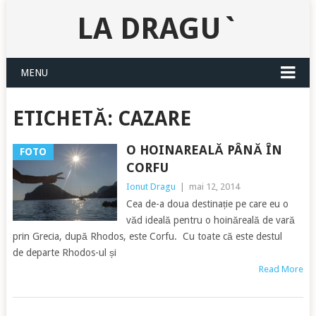
LA DRAGU`
MENU
ETICHETĂ:
CAZARE
O HOINAREALĂ PÂNĂ ÎN
FOTO
CORFU
Ionut Dragu
|
mai 12, 2014
Cea de-a doua destinație pe care eu o
văd ideală pentru o hoinăreală de vară
prin Grecia, după Rhodos, este Corfu. Cu toate că este destul
de departe Rhodos-ul și
Read More