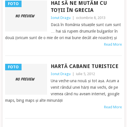
HAI SĂ NE MUTĂM CU
FOTO
TOȚII ÎN GRECIA
Ionut Dragu
|
octombrie 8, 2013
Dacă în România situațiile sunt cum sunt
… hai să rupem drumurile bulgarilor în
două (oricum sunt de o mie de ori mai bune decât ale noastre) și
Read More
HARTĂ CABANE TURISTICE
FOTO
Ionut Dragu
|
iulie 5, 2012
Una veche-una nouă și tot așa. Acum a
venit rândul unei hărți mai vechi, de pe
vremea când nu aveam internet, google
maps, bing maps și alte minunății
Read More