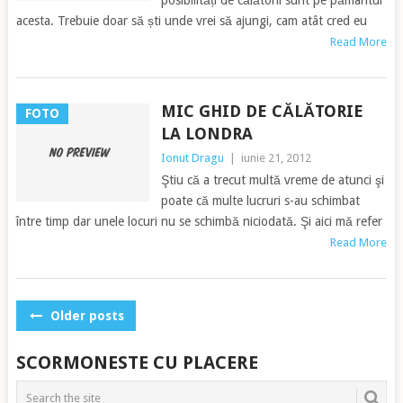
posibilități de călătorii sunt pe pământul
acesta. Trebuie doar să ști unde vrei să ajungi, cam atât cred eu
Read More
MIC GHID DE CĂLĂTORIE
FOTO
LA LONDRA
Ionut Dragu
|
iunie 21, 2012
Ştiu că a trecut multă vreme de atunci şi
poate că multe lucruri s-au schimbat
între timp dar unele locuri nu se schimbă niciodată. Şi aici mă refer
Read More
POSTS
Older posts
NAVIGATION
SCORMONESTE CU PLACERE