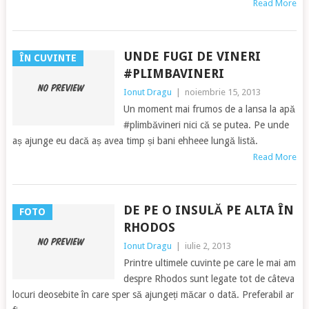
Read More
UNDE FUGI DE VINERI
ÎN CUVINTE
#PLIMBAVINERI
Ionut Dragu
|
noiembrie 15, 2013
Un moment mai frumos de a lansa la apă
#plimbăvineri nici că se putea. Pe unde
aș ajunge eu dacă aș avea timp și bani ehheee lungă listă.
Read More
DE PE O INSULĂ PE ALTA ÎN
FOTO
RHODOS
Ionut Dragu
|
iulie 2, 2013
Printre ultimele cuvinte pe care le mai am
despre Rhodos sunt legate tot de câteva
locuri deosebite în care sper să ajungeți măcar o dată. Preferabil ar