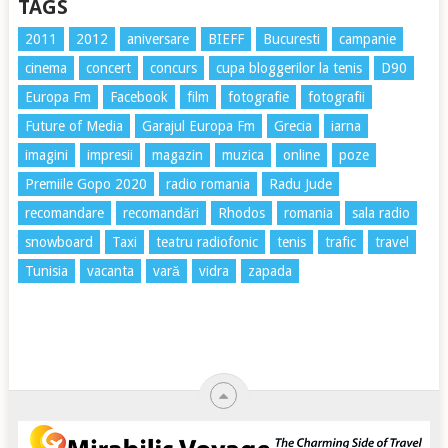
TAGS
2011
2012
aniversare
BIEFF
Bucuresti
campanie
cinema
concert
concurs
cupa bloggerilor la tenis
D90
Europa Fm
Facebook
film
fotografie
fotografii
Future of Media
Garajul Europa Fm
Grecia
iarna
imagini
impresii
magazin
muzica
online
poze
Premiile Gopo 2020
radio romania
Radu Jude
recomandare
recomandări
Rhodos
romania
sala radio
snowboard
Taxi
teatru radiofonic
tenis
trafic
travel
Tunisia
vacanta
vară
vidra
zapada