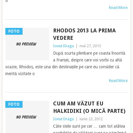
fi
Read More
RHODOS 2013 LA PRIMA
FOTO
VEDERE
Ionut Dragu
|
mai 27, 2013
După scurta plimbare pe coasta însorită
a Franței, despre care voi vorbi cu altă
ocazie, Rhodos, este una din destinațiile pe care eu consider că
merită vizitate o
Read More
CUM AM VĂZUT EU
FOTO
HALKIDIKI (O MICĂ PARTE)
Ionut Dragu
|
iunie 23, 2012
Câte stele sunt pe cer … cam tot atâtea