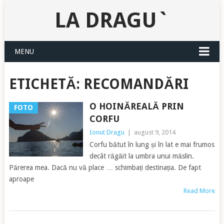
LA DRAGU`
MENU
ETICHETĂ:
RECOMANDĂRI
O HOINĂREALĂ PRIN
FOTO
CORFU
Ionut Dragu
|
august 9, 2014
Corfu bătut în lung și în lat e mai frumos
decât răgăit la umbra unui măslin.
Părerea mea. Dacă nu vă place … schimbați destinația. De fapt
aproape
Read More