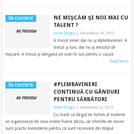
NE MIŞCĂM ŞI NOI MAI CU
ÎN CUVINTE
TALENT ?
Ionut Dragu
|
decembrie 10, 2013
A trecut vineri dar nu şi #plimbavineri. A
trecut şi luni, dar nu şi minutul de
mişcare. A trecut şi alergatul pe scări în sus pentru o cauză
Read More
#PLIMBAVINERI
ÎN CUVINTE
CONTINUĂ CU GÂNDURI
PENTRU SĂRBĂTORI
Ionut Dragu
|
noiembrie 22, 2013
Cu toate că târgul de turism al toamnei
se organizează de ceva vreme foarte târziu, iar ofertele de sezon
sunt practic inexistente pentru că sunt rezervate din timpul