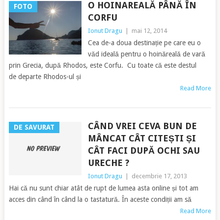
O HOINAREALĂ PÂNĂ ÎN
FOTO
CORFU
Ionut Dragu
|
mai 12, 2014
Cea de-a doua destinație pe care eu o
văd ideală pentru o hoinăreală de vară
prin Grecia, după Rhodos, este Corfu. Cu toate că este destul
de departe Rhodos-ul și
Read More
CÂND VREI CEVA BUN DE
DE SAVURAT
MÂNCAT CÂT CITEȘTI ȘI
CÂT FACI DUPĂ OCHI SAU
URECHE ?
Ionut Dragu
|
decembrie 17, 2013
Hai că nu sunt chiar atât de rupt de lumea asta online și tot am
acces din când în când la o tastatură. În aceste condiții am să
Read More