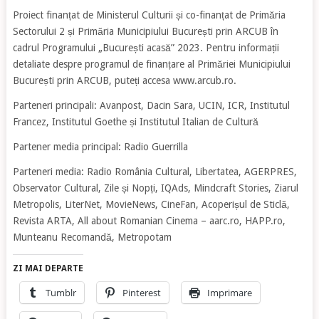
Proiect finanțat de Ministerul Culturii și co-finanțat de Primăria
Sectorului 2 și Primăria Municipiului București prin ARCUB în
cadrul Programului „București acasă” 2023. Pentru informații
detaliate despre programul de finanțare al Primăriei Municipiului
București prin ARCUB, puteți accesa www.arcub.ro.
Parteneri principali: Avanpost, Dacin Sara, UCIN, ICR, Institutul
Francez, Institutul Goethe și Institutul Italian de Cultură
Partener media principal: Radio Guerrilla
Parteneri media: Radio România Cultural, Libertatea, AGERPRES,
Observator Cultural, Zile și Nopți, IQAds, Mindcraft Stories, Ziarul
Metropolis, LiterNet, MovieNews, CineFan, Acoperișul de Sticlă,
Revista ARTA, All about Romanian Cinema – aarc.ro, HAPP.ro,
Munteanu Recomandă, Metropotam
ZI MAI DEPARTE
Tumblr
Pinterest
Imprimare