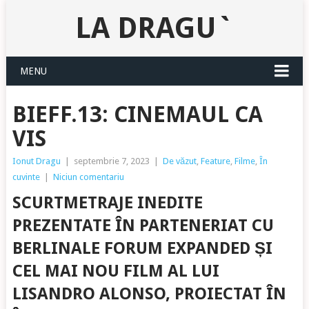
LA DRAGU`
MENU
BIEFF.13: CINEMAUL CA
VIS
Ionut Dragu
|
septembrie 7, 2023
|
De văzut
,
Feature
,
Filme
,
În
cuvinte
|
Niciun comentariu
SCURTMETRAJE INEDITE
PREZENTATE ÎN PARTENERIAT CU
BERLINALE FORUM EXPANDED ȘI
CEL MAI NOU FILM AL LUI
LISANDRO ALONSO, PROIECTAT ÎN