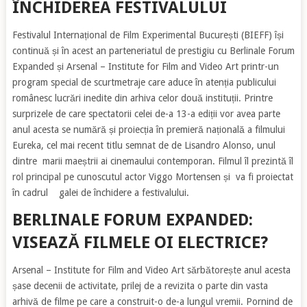
ÎNCHIDEREA FESTIVALULUI
Festivalul Internațional de Film Experimental București (BIEFF) își
continuă și în acest an parteneriatul de prestigiu cu Berlinale Forum
Expanded și Arsenal – Institute for Film and Video Art printr-un
program special de scurtmetraje care aduce în atenția publicului
românesc lucrări inedite din arhiva celor două instituții. Printre
surprizele de care spectatorii celei de-a 13-a ediții vor avea parte
anul acesta se numără și proiecția în premieră națională a filmului
Eureka, cel mai recent titlu semnat de de Lisandro Alonso, unul
dintre marii maeștrii ai cinemaului contemporan. Filmul îl prezintă îl
rol principal pe cunoscutul actor Viggo Mortensen și va fi proiectat
în cadrul galei de închidere a festivalului.
BERLINALE FORUM EXPANDED:
VISEAZĂ FILMELE OI ELECTRICE?
Arsenal – Institute for Film and Video Art sărbătorește anul acesta
șase decenii de activitate, prilej de a revizita o parte din vasta
arhivă de filme pe care a construit-o de-a lungul vremii. Pornind de