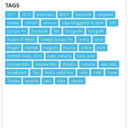
TAGS
2011
2012
aniversare
BIEFF
Bucuresti
campanie
cinema
concert
concurs
cupa bloggerilor la tenis
D90
Europa Fm
Facebook
film
fotografie
fotografii
Future of Media
Garajul Europa Fm
Grecia
iarna
imagini
impresii
magazin
muzica
online
poze
Premiile Gopo 2020
radio romania
Radu Jude
recomandare
recomandări
Rhodos
romania
sala radio
snowboard
Taxi
teatru radiofonic
tenis
trafic
travel
Tunisia
vacanta
vară
vidra
zapada