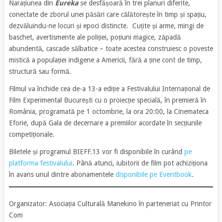
Narațiunea din
Eureka
se desfășoară în trei planuri diferite,
conectate de zborul unei păsări care călătorește în timp și spațiu,
dezvăluindu-ne locuri și epoci distincte. Cuțite și arme, mingi de
baschet, avertismente ale poliției, poțiuni magice, zăpadă
abundentă, cascade sălbatice – toate acestea construiesc o poveste
mistică a populației indigene a Americii, fără a ține cont de timp,
structură sau formă.
Filmul va închide cea de-a 13-a ediție a Festivalului Internațional de
Film Experimental București cu o proiecție specială, în premieră în
România, programată pe 1 octombrie, la ora 20:00, la Cinemateca
Eforie, după Gala de decernare a premiilor acordate în secțiunile
competiționale.
Biletele și programul BIEFF.13 vor fi disponibile în curând
pe
platforma festivalului
. Până atunci, iubitorii de film pot achiziționa
în avans unul dintre abonamentele
disponibile pe Eventbook
.
Organizator: Asociația Culturală Manekino în parteneriat cu Printor
Com