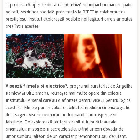
la premisa că operele din această arhivă nu împart numai un spațiu
pe raft, secțiunea specială prezentată la BIEFF în colaborare cu
prestigiosul institut explorează posibile noi legături care s-ar putea
crea între acestea
Visează filmele oi electrice?
, programul curatoriat de Angelika
Ramlow și Uli Ziemons, reunește mai multe opere din colecția
Institutului Arsenal care au o afinitate pentru vise și pentru logica
acestora. Filmele pun în valoare abilitatea mediului cinematografic
de a sugera vise și coșmaruri, îndemnând la introspecție și
fabulație. Ele explorează teritorii stranii și tulburătoare ale
cinemaului, misterele și secretele sale. Dând uneori dovadă de
umor sumbru, alteori de un caracter premonitoriu sau derutant,