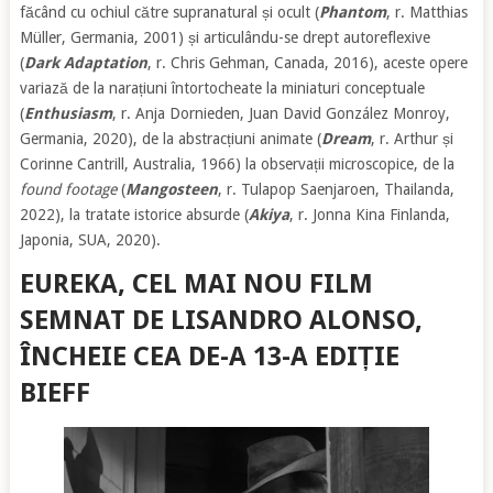
făcând cu ochiul către supranatural și ocult (
Phantom
, r. Matthias
Müller, Germania, 2001) și articulându-se drept autoreflexive
(
Dark Adaptation
, r. Chris Gehman, Canada, 2016), aceste opere
variază de la narațiuni întortocheate la miniaturi conceptuale
(
Enthusiasm
, r. Anja Dornieden, Juan David González Monroy,
Germania, 2020), de la abstracțiuni animate (
Dream
, r. Arthur și
Corinne Cantrill, Australia, 1966) la observații microscopice, de la
found footage
(
Mangosteen
, r. Tulapop Saenjaroen, Thailanda,
2022), la tratate istorice absurde (
Akiya
, r. Jonna Kina Finlanda,
Japonia, SUA, 2020).
EUREKA, CEL MAI NOU FILM
SEMNAT DE LISANDRO ALONSO,
ÎNCHEIE CEA DE-A 13-A EDIȚIE
BIEFF