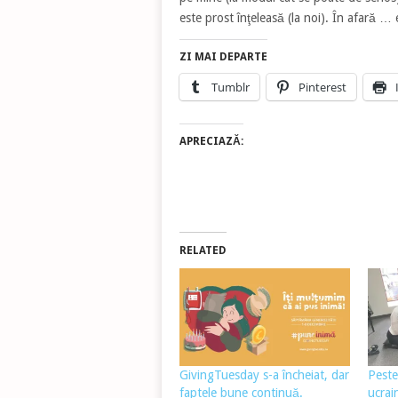
este prost înţeleasă (la noi). În afară …
ZI MAI DEPARTE
Tumblr
Pinterest
APRECIAZĂ:
RELATED
GivingTuesday s-a încheiat, dar
Peste
faptele bune continuă.
ucrai