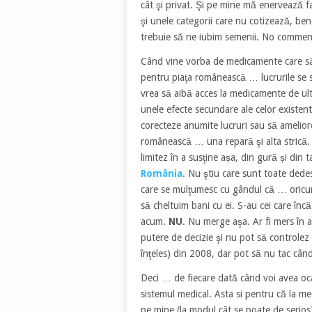
cât şi privat. Şi pe mine mă enervează f
şi unele categorii care nu cotizează, be
trebuie să ne iubim semenii. No commen
Când vine vorba de medicamente care să 
pentru piaţa românească … lucrurile se s
vrea să aibă acces la medicamente de ult
unele efecte secundare ale celor existen
corecteze anumite lucruri sau să amelio
românească … una repară şi alta strică
limitez în a susţine așa, din gură și din 
România
. Nu ştiu care sunt toate dedes
care se mulţumesc cu gândul că … oricum
să cheltuim bani cu ei. S-au cei care î
acum.
NU
. Nu merge aşa. Ar fi mers în a
putere de decizie şi nu pot să controlez
înţeles) din 2008, dar pot să nu tac cân
Deci … de fiecare dată când voi avea o
sistemul medical. Asta si pentru că la me
pe mine (la modul cât se poate de serios