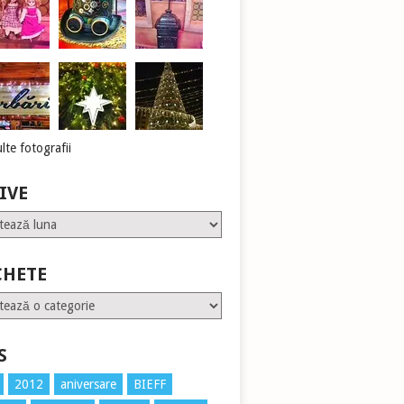
lte fotografii
IVE
CHETE
te
S
2012
aniversare
BIEFF