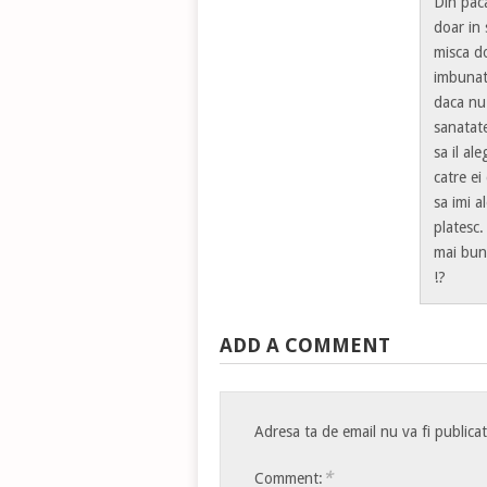
Din pac
doar in 
misca d
imbunata
daca nu 
sanatat
sa il al
catre ei
sa imi a
platesc.
mai bun
!?
ADD A COMMENT
Adresa ta de email nu va fi publica
*
Comment: