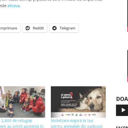
 este
altceva
.
Imprimare
Reddit
Telegram
DOA
Player
audio
 2,800 de refugiați
Mobilizare majoră la Iași
neni au primit asistență în
pentru animalele din padocuri