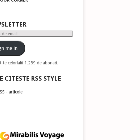
BOOK CORNER
pentru
a
mări
sau
SLETTER
micșora
volumul.
gn me in
-te celorlalți 1.259 de abonați.
E CITESTE RSS STYLE
S - articole