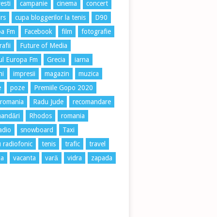
esti
campanie
cinema
concert
rs
cupa bloggerilor la tenis
D90
pa Fm
Facebook
film
fotografie
afii
Future of Media
ul Europa Fm
Grecia
iarna
ni
impresii
magazin
muzica
e
poze
Premiile Gopo 2020
 romania
Radu Jude
recomandare
andări
Rhodos
romania
radio
snowboard
Taxi
u radiofonic
tenis
trafic
travel
ia
vacanta
vară
vidra
zapada