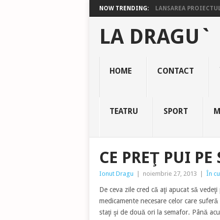
NOW TRENDING:
LANSAREA PROIECTULU
LA DRAGU`
HOME
CONTACT
TEATRU
SPORT
M
CE PREŢ PUI PE
Ionut Dragu
|
noiembrie 27, 2013
|
În cu
De ceva zile cred că aţi apucat să vedeţi
medicamente necesare celor care suferă 
staţi şi de două ori la semafor. Până ac