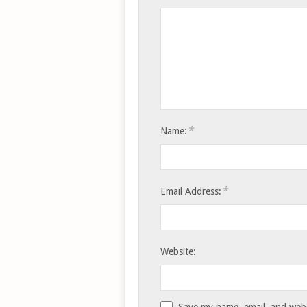
*
Name:
*
Email Address:
Website:
Save my name, email, and websi