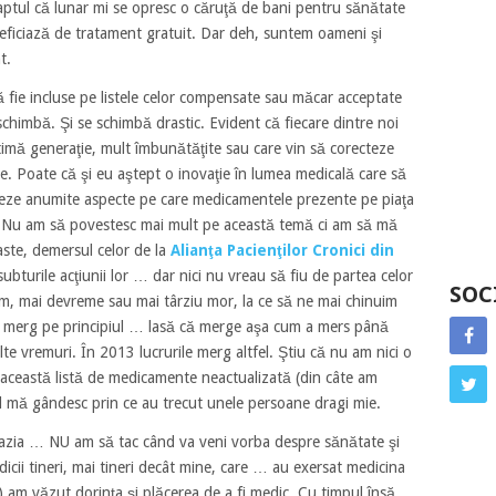
aptul că lunar mi se opresc o căruţă de bani pentru sănătate
neficiază de tratament gratuit. Dar deh, suntem oameni şi
t.
fie incluse pe listele celor compensate sau măcar acceptate
chimbă. Şi se schimbă drastic. Evident că fiecare dintre noi
imă generaţie, mult îmbunătăţite sau care vin să corecteze
te. Poate că şi eu aştept o inovaţie în lumea medicală care să
reze anumite aspecte pe care medicamentele prezente pe piaţa
. Nu am să povestesc mai mult pe această temă ci am să mă
taste, demersul celor de la
Alianţa Pacienţilor Cronici din
ubturile acţiunii lor … dar nici nu vreau să fiu de partea celor
SOC
, mai devreme sau mai târziu mor, la ce să ne mai chinuim
ncă merg pe principiul … lasă că merge aşa cum a mers până
lte vremuri. În 2013 lucrurile merg altfel. Ştiu că nu am nici o
 această listă de medicamente neactualizată (din câte am
d mă gândesc prin ce au trecut unele persoane dragi mie.
cazia … NU am să tac când va veni vorba despre sănătate şi
dicii tineri, mai tineri decât mine, care … au exersat medicina
) am văzut dorinţa şi plăcerea de a fi medic. Cu timpul însă