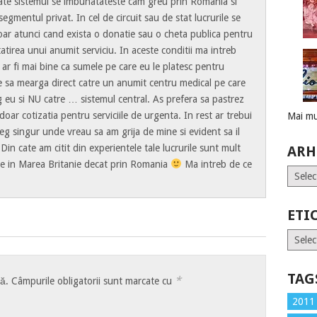
ate sistemul se imbunatateste cam greu prin Romania si
segmentul privat. In cel de circuit sau de stat lucrurile se
oar atunci cand exista o donatie sau o cheta publica pentru
tirea unui anumit serviciu. In aceste conditii ma intreb
ar fi mai bine ca sumele pe care eu le platesc pentru
e sa mearga direct catre un anumit centru medical pe care
eg eu si NU catre … sistemul central. As prefera sa pastrez
 doar cotizatia pentru serviciile de urgenta. In rest ar trebui
Mai mu
leg singur unde vreau sa am grija de mine si evident sa il
 Din cate am citit din experientele tale lucrurile sunt mult
ARH
e in Marea Britanie decat prin Romania
Ma intreb de ce
Arhive
ETI
Etiche
TAG
*
tă.
Câmpurile obligatorii sunt marcate cu
2011