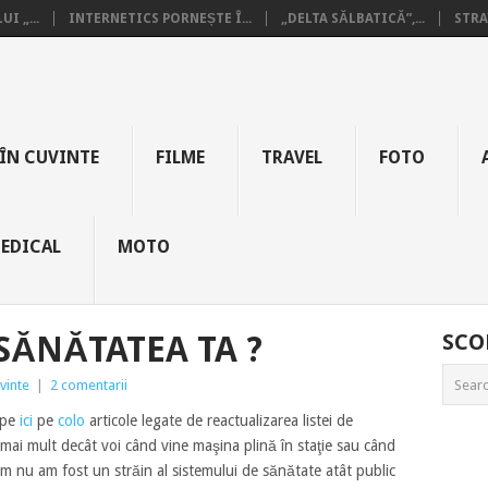
I „...
INTERNETICS PORNEȘTE Î...
„DELTA SĂLBATICĂ”,...
STRA
ÎN CUVINTE
FILME
TRAVEL
FOTO
EDICAL
MOTO
 SĂNĂTATEA TA ?
SCO
vinte
|
2 comentarii
 pe
ici
pe
colo
articole legate de reactualizarea listei de
mai mult decât voi când vine maşina plină în staţie sau când
um nu am fost un străin al sistemului de sănătate atât public