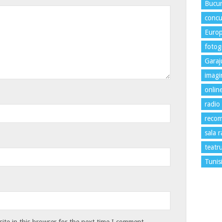
Bucur
concu
Euro
fotogr
Garaj
imagi
onlin
radio
recom
sala 
teatr
Tunis
te in this browser for the next time I comment.