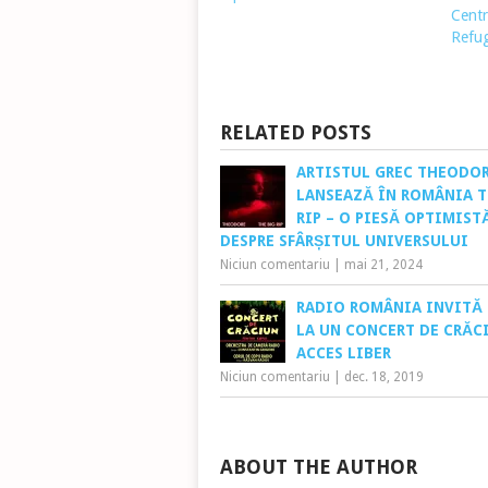
Centr
Refug
RELATED POSTS
ARTISTUL GREC THEODO
LANSEAZĂ ÎN ROMÂNIA T
RIP – O PIESĂ OPTIMIST
DESPRE SFÂRȘITUL UNIVERSULUI
Niciun comentariu
|
mai 21, 2024
RADIO ROMÂNIA INVITĂ 
LA UN CONCERT DE CRĂC
ACCES LIBER
Niciun comentariu
|
dec. 18, 2019
ABOUT THE AUTHOR