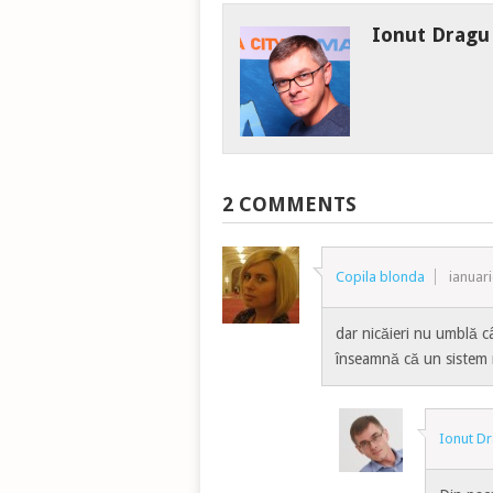
Ionut Dragu
2 COMMENTS
Copila blonda
ianuari
dar nicăieri nu umblă câ
înseamnă că un sistem 
Ionut D