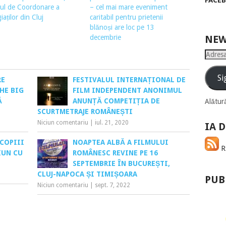
FACE
ul de Coordonare a
– cel mai mare eveniment
iaților din Cluj
caritabil pentru prietenii
blănoși are loc pe 13
decembrie
NEW
Adresa
de
email
Si
RE
FESTIVALUL INTERNAȚIONAL DE
HE BIG
FILM INDEPENDENT ANONIMUL
Ă
ANUNȚĂ COMPETIȚIA DE
Alătură
SCURTMETRAJE ROMÂNEȘTI
Niciun comentariu
|
iul. 21, 2020
IA D
COPIII
NOAPTEA ALBĂ A FILMULUI
RS
IUN CU
ROMÂNESC REVINE PE 16
SEPTEMBRIE ÎN BUCUREȘTI,
CLUJ-NAPOCA ȘI TIMIȘOARA
PUB
Niciun comentariu
|
sept. 7, 2022